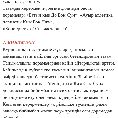
жақындық орнату.
Тағамды көрермен жүрегіне ұялатқан басты
дорамалар: «Батыл қыз До Бон Сун», «Ауыр атлетика
перизаты Ким Бок Чжу»,
«Көне достық / Сырластар», т.б.
7. БИБИМБАП
Күріш, көкөніс, ет және жұмыртқа қосылып
дайындалатын пайдалы әрі әсем безендірілетін тағам.
Танымалдығы дорамалардан кейін айтарлықтай артты.
Кейіпкердің күйзеліске түскенін, ашуланғанын немесе
өмірді жаңадан бастағысы келетінін білдіретін ең
эмоционалды тағам. «Менің атым Ким Сам Сун»
дорамасында бибимбапты психологиялық терапия»
ретінде көрсету оны әлемдік деңгейде танымал етті.
Көптеген көрермендер «күйзеліске түскенде үлкен
ыдысқа бибимбап жасап жеу» трендін осы дорамадан
үйренді.