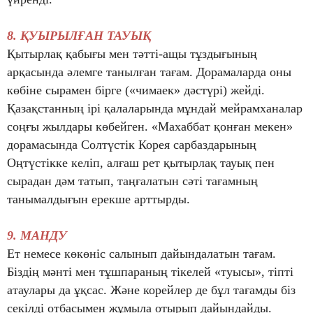
8. ҚУЫРЫЛҒАН ТАУЫҚ
Қытырлақ қабығы мен тәтті-ащы тұздығының
арқасында әлемге танылған тағам. Дорамаларда оны
көбіне сырамен бірге («чимаек» дәстүрі) жейді.
Қазақстанның ірі қалаларында мұндай мейрамханалар
соңғы жылдары көбейген. «Махаббат қонған мекен»
дорамасында Солтүстік Корея сарбаздарының
Оңтүстікке келіп, алғаш рет қытырлақ тауық пен
сырадан дәм татып, таңғалатын сәті тағамның
танымалдығын ерекше арттырды.
9. МАНДУ
Ет немесе көкөніс салынып дайындалатын тағам.
Біздің мәнті мен тұшпараның тікелей «туысы», тіпті
атаулары да ұқсас. Және корейлер де бұл тағамды біз
секілді отбасымен жұмыла отырып дайындайды.