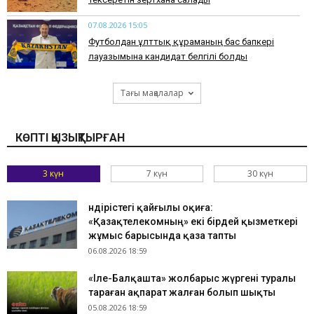
07.08.2026 15:05
Футболдан ұлттық құраманың бас бапкері
лауазымына кандидат белгілі болды
Тағы мақалалар
КӨПТІ ҚЫЗЫҚТЫРҒАН
3 күн
7 күн
30 күн
Өндірістегі қайғылы оқиға:
«Қазақтелекомның» екі бірдей қызметкері
жұмыс барысында қаза тапты
06.08.2026 18:59
«Іле-Балқашта» жолбарыс жүргені туралы
тараған ақпарат жалған болып шықты
05.08.2026 18:59