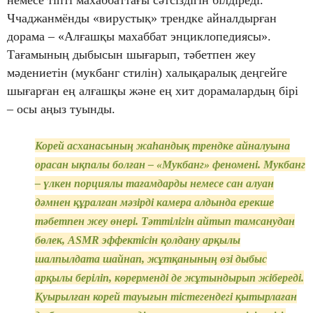
немесе тіпті махаббаттағы сәтсіздігін білдіреді.
Ччаджанмёнды «вирустық» трендке айналдырған
дорама – «Алғашқы махаббат энциклопедиясы».
Тағамының дыбысын шығарып, тәбетпен жеу
мәдениетін (мукбанг стилін) халықаралық деңгейге
шығарған ең алғашқы және ең хит дорамалардың бірі
– осы аңыз туынды.
Корей асханасының жаһандық трендке айналуына
орасан ықпалы болған – «Мукбанг» феномені. Мукбанг
– үлкен порциялы тағамдарды немесе сан алуан
дәмнен құралған мәзірді камера алдында ерекше
тәбетпен жеу өнері. Тәттілігін айтып тамсанудан
бөлек, ASMR эффектісін қолдану арқылы
шалпылдата шайнап, жұтқанының өзі дыбыс
арқылы беріліп, көрерменді де жұтындырып жібереді.
Қуырылған корей тауығын тістегендегі қытырлаған