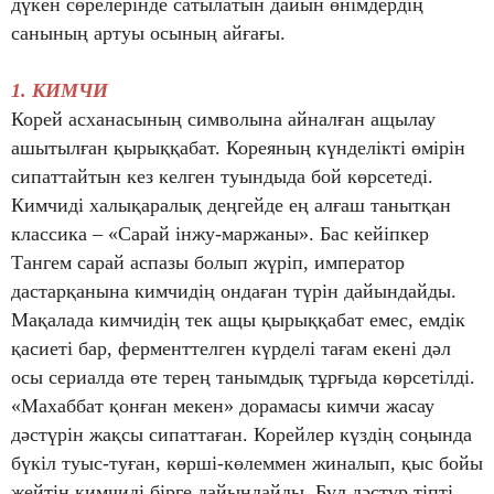
дүкен сөрелерінде сатылатын дайын өнімдердің
санының артуы осының айғағы.
1. КИМЧИ
Корей асханасының символына айналған ащылау
ашытылған қырыққабат. Кореяның күнделікті өмірін
сипаттайтын кез келген туындыда бой көрсетеді.
Кимчиді халықаралық деңгейде ең алғаш танытқан
классика – «Сарай інжу-маржаны». Бас кейіпкер
Тангем сарай аспазы болып жүріп, император
дастарқанына кимчидің ондаған түрін дайындайды.
Мақалада кимчидің тек ащы қырыққабат емес, емдік
қасиеті бар, ферменттелген күрделі тағам екені дәл
осы сериалда өте терең танымдық тұрғыда көрсетілді.
«Махаббат қонған мекен» дорамасы кимчи жасау
дәстүрін жақсы сипаттаған. Корейлер күздің соңында
бүкіл туыс-туған, көрші-көлеммен жиналып, қыс бойы
жейтін кимчиді бірге дайындайды. Бұл дәстүр тіпті