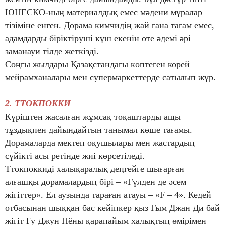
ЮНЕСКО-ның материалдық емес мәдени мұралар
тізіміне енген. Дорама кимчидің жай ғана тағам емес,
адамдарды біріктіруші күш екенін өте әдемі әрі
заманауи тілде жеткізді.
Соңғы жылдары Қазақстандағы көптеген корей
мейрамханалары мен супермаркеттерде сатылып жүр.
2. ТТОКПОККИ
Күріштен жасалған жұмсақ тоқаштарды ащы
тұздықпен дайындайтын танымал көше тағамы.
Дорамаларда мектеп оқушылары мен жастардың
сүйікті асы ретінде жиі көрсетіледі.
Ттокпоккиді халықаралық деңгейге шығарған
алғашқы дорамалардың бірі – «Гүлден де әсем
жігіттер». Ел аузында тараған атауы – «F – 4». Кедей
отбасынан шыққан бас кейіпкер қыз Гым Джан Ди бай
жігіт Гу Джун Пёны қарапайым халықтың өмірімен