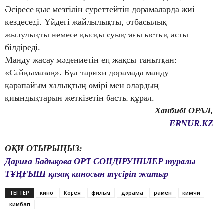
Әсіресе қыс мезгілін суреттейтін дорамаларда жиі
кездеседі. Үйдегі жайлылықты, отбасылық
жылулықты немесе қысқы суықтағы ыстық асты
білдіреді.
Манду жасау мәдениетін ең жақсы танытқан:
«Сайқымазақ». Бұл тарихи дорамада манду –
қарапайым халықтың өмірі мен олардың
қиындықтарын жеткізетін басты құрал.
Ханбибі ОРАЛ,
ERNUR.KZ
ОҚИ ОТЫРЫҢЫЗ:
Дариға Бадықова ӨРТ СӨНДІРУШІЛЕР туралы
ТҰҢҒЫШ қазақ киносын түсіріп жатыр
ТЕГТЕР
кино
Корея
фильм
дорама
рамен
кимчи
кимбап