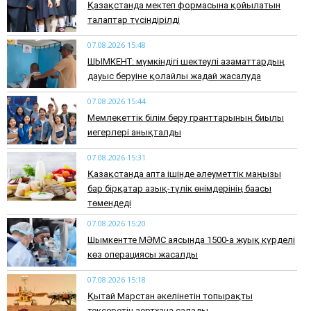
Қазақстанда мектеп формасына қойылатын
талаптар түсіндірілді
07.08.2026 15:48
ШЫМКЕНТ: мүмкіндігі шектеулі азаматтардың
дауыс беруіне қолайлы жағдай жасалуда
07.08.2026 15:44
Мемлекеттік білім беру гранттарының биылғы
иегерлері анықталды
07.08.2026 15:31
Қазақстанда апта ішінде әлеуметтік маңызы
бар бірқатар азық-түлік өнімдерінің бағасы
төмендеді
07.08.2026 15:20
Шымкентте МӘМС аясында 1500-ға жуық күрделі
көз операциясы жасалды
07.08.2026 15:18
Қытай Марстан әкелінетін топырақты
тексеретін зертхана салады