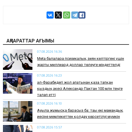
АҚПАРАТТАР АҒЫМЫ
07.08.2026 16:36
Meta балаларға психикалық зиян келтіргені үшін
жарты миллиард доллар төлеуге міндеттелді
07.08.2026 16:23
әл-Фарабидегі жол апатынан қаза тапқан
қыздың әкесі Александр Пактан 100 млн теңге
талап етті
07.08.2026 16:10
Ауылға жұмысқа барасыз ба: тағы екі мамандық
иесіне мемлекеттен қолдау көрсетілуі мүмкін
07.08.2026 15:57