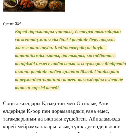
Сурет: ЖИ
Корей дорамалары ұлттық, дәстүрлі тағамдарын
сюжеттің маңызды бөлігі ретінде беру арқылы
әлемге танытуда. Кейіпкерлердің ас ішуін –
қарапайымдылықты, достықты, махаббатты,
кешірімді немесе отбасылық жылулықты білдіретін
нышан ретінде шебер қолдана біледі. Сондықтан
көрермендер экраннан көрген тағамдарды өздері де
татып көргісі келеді.
Соңғы жылдары Қазақстан мен Орталық Азия
елдерінде K-pop пен дорамалардың ғана емес,
тағамдарының да ықпалы күшейген. Айналамызда
корей мейрамханалары, азық-түлік дүкендері және