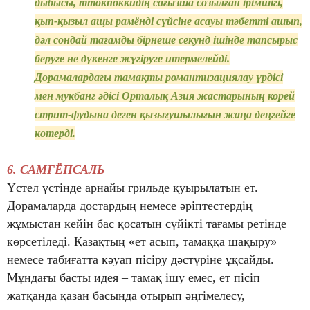
дыбысы, ттокпоккидің сағызша созылған ірімшігі,
қып-қызыл ащы рамёнді сүйсіне асауы тәбетті ашып,
дәл сондай тағамды бірнеше секунд ішінде тапсырыс
беруге не дүкенге жүгіруге итермелейді.
Дорамалардағы тамақты романтизациялау үрдісі
мен мукбанг әдісі Орталық Азия жастарының корей
стрит-фудына деген қызығушылығын жаңа деңгейге
көтерді.
6. САМГЁПСАЛЬ
Үстел үстінде арнайы грильде қуырылатын ет.
Дорамаларда достардың немесе әріптестердің
жұмыстан кейін бас қосатын сүйікті тағамы ретінде
көрсетіледі. Қазақтың «ет асып, тамаққа шақыру»
немесе табиғатта кәуап пісіру дәстүріне ұқсайды.
Мұндағы басты идея – тамақ ішу емес, ет пісіп
жатқанда қазан басында отырып әңгімелесу,