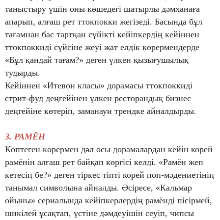
таныстыру үшін оны көшедегі шатырлы дәмханаға
апарып, алғаш рет ттокпокки жегізеді. Басында бұл
тағамнан бас тартқан сүйікті кейіпкердің кейіннен
ттокпоккиді сүйсіне жеуі жат елдік көрермендерде
«Бұл қандай тағам?» деген үлкен қызығушылық
тудырды.
Кейіннен «Итевон класы» дорамасы ттокпоккиді
стрит-фуд деңгейінен үлкен ресторандық бизнес
деңгейіне көтеріп, заманауи трендке айналдырды.
3. РАМЁН
Көптеген көрермен дәл осы дорамалардан кейін корей
рамёнін алғаш рет байқап көргісі келді. «Рамён жеп
кетесің бе?» деген тіркес тіпті корей поп-мәдениетінің
танымал символына айналды. Әсіресе, «Кальмар
ойыны» сериалында кейіпкерлердің рамёнді пісірмей,
шикілей ұсақтап, үстіне дәмдеуішін сеуіп, чипсы