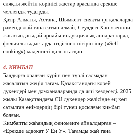
сияқты жейтін көрінісі жастар арасында ерекше
челлендж тудырды.
Қазір Алматы, Астана, Шымкент сияқты ірі қалаларда
рамёнді жай ғана сатып алмай, Сеулдегі Хан өзенінің
жағасындағыдай арнайы индукциялық аппараттарда,
фольгалы ыдыстарда өздігінен пісіріп ішу («Self-
cooking») мәдениеті қалыптасқан.
4. КИМБАП
Балдырға оралған күріш пен түрлі салмадан
жасалатын жеңіл тағам. Қазақстандағы корей
дүкендері мен дәмханаларында да жиі кездеседі. 2025
жылы Қазақстандағы CU дүкендер желісінде ең көп
сатылған өнімдердің бірі тунец қосылған кимбап
болған.
Кимбапты жаһандық феноменге айналдырған –
«Ерекше адвокат У Ён У». Тағамды жай ғана