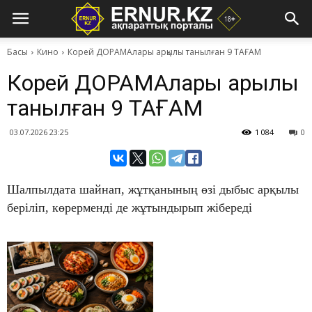
Басы
Кино
​Корей ДОРАМАлары арқылы танылған 9 ТАҒАМ
​Корей ДОРАМАлары арқылы
танылған 9 ТАҒАМ
03.07.2026 23:25
1 084
0
Шалпылдата шайнап, жұтқанының өзі дыбыс арқылы
беріліп, көрерменді де жұтындырып жібереді