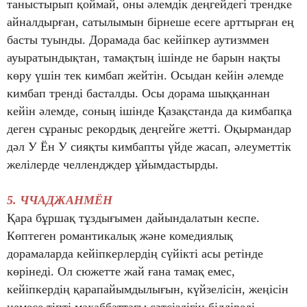
таныстырып қоймай, оны әлемдік деңгейдегі трендке
айналдырған, сатылымын бірнеше есеге арттырған ең
басты туынды. Дорамада бас кейіпкер аутизммен
ауыратындықтан, тамақтың ішінде не барын нақты
көру үшін тек кимбап жейтін. Осыдан кейін әлемде
кимбап тренді басталды. Осы дорама шыққаннан
кейін әлемде, соның ішінде Қазақстанда да кимбапқа
деген сұраныс рекордық деңгейге жетті. Оқырмандар
дәл У Ён У сияқты кимбапты үйде жасап, әлеуметтік
желілерде челлендждер ұйымдастырды.
5.
ЧЧАДЖАНМЁН
Қара бұршақ тұздығымен дайындалатын кеспе.
Көптеген романтикалық және комедиялық
дорамаларда кейіпкерлердің сүйікті асы ретінде
көрінеді. Ол сюжетте жай ғана тамақ емес,
кейіпкердің қарапайымдылығын, күйзелісін, жеңісін