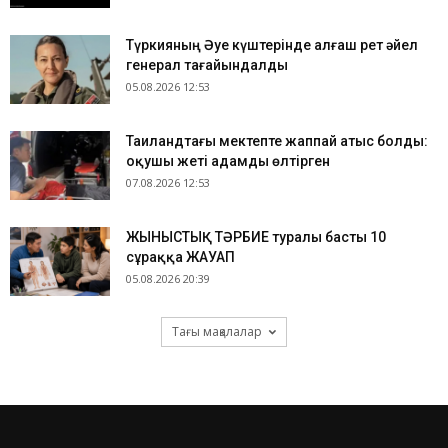
Түркияның Әуе күштерінде алғаш рет әйел
генерал тағайындалды
05.08.2026 12:53
Таиландтағы мектепте жаппай атыс болды:
оқушы жеті адамды өлтірген
07.08.2026 12:53
ЖЫНЫСТЫҚ ТӘРБИЕ туралы басты 10
сұраққа ЖАУАП
05.08.2026 20:39
Тағы мақалалар