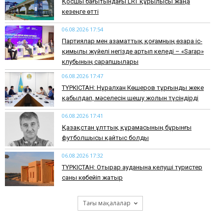
Қосшы бағытындағы LRT құрылысы жаңа
кезеңге өтті
06.08.2026 17:54
Партиялар мен азаматтық қоғамның өзара іс-
қимылы жүйелі негізде артып келеді – «Sarap»
клубының сарапшылары
06.08.2026 17:47
ТҮРКІСТАН: Нұралхан Көшеров тұрғынды жеке
қабылдап, мәселесін шешу жолын түсіндірді
06.08.2026 17:41
Қазақстан ұлттық құрамасының бұрынғы
футболшысы қайтыс болды
06.08.2026 17:32
ТҮРКІСТАН: Отырар ауданына келуші туристер
саны көбейіп жатыр
Тағы мақалалар