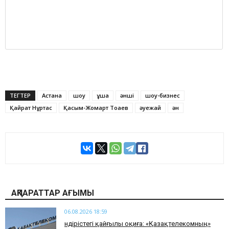
ТЕГТЕР
Астана
шоу
ұшақ
әнші
шоу-бизнес
Қайрат Нұртас
Қасым-Жомарт Тоқаев
әуежай
ән
АҚПАРАТТАР АҒЫМЫ
06.08.2026 18:59
Өндірістегі қайғылы оқиға: «Қазақтелекомның»