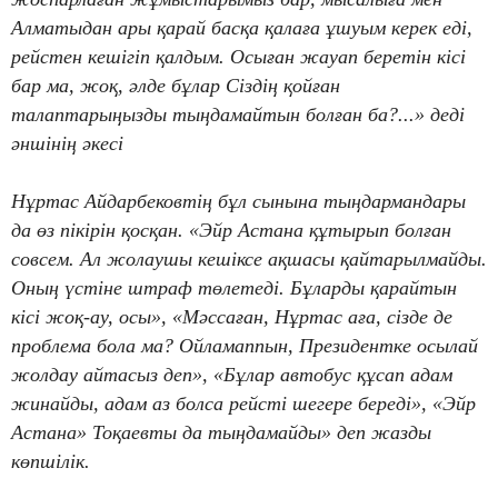
Алматыдан ары қарай басқа қалаға ұшуым керек еді,
рейстен кешігіп қалдым. Осыған жауап беретін кісі
бар ма, жоқ, әлде бұлар Сіздің қойған
талаптарыңызды тыңдамайтын болған ба?...» деді
әншінің әкесі
Нұртас Айдарбековтің бұл сынына тыңдармандары
да өз пікірін қосқан. «Эйр Астана құтырып болған
совсем. Ал жолаушы кешіксе ақшасы қайтарылмайды.
Оның үстіне штраф төлетеді. Бұларды қарайтын
кісі жоқ-ау, осы», «Мәссаған, Нұртас аға, сізде де
проблема бола ма? Ойламаппын, Президентке осылай
жолдау айтасыз деп», «Бұлар автобус құсап адам
жинайды, адам аз болса рейсті шегере береді», «Эйр
Астана» Тоқаевты да тыңдамайды» деп жазды
көпшілік.