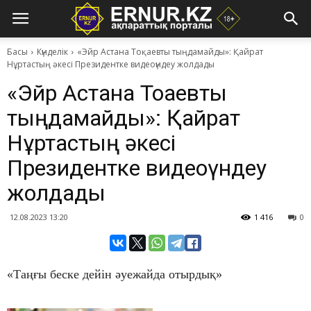
Басы
Күнделік
​«Эйр Астана Тоқаевты тыңдамайды»: Қайрат
Нұртастың әкесі Президентке видеоүндеу жолдады
​«Эйр Астана Тоқаевты
тыңдамайды»: Қайрат
Нұртастың әкесі
Президентке видеоүндеу
жолдады
12.08.2023 13:20
1 416
0
«Таңғы беске дейін әуежайда отырдық»