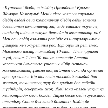
«Құрметті біздің еліміздің Президенті Қасым-
Жомарт Кемелұлы! Менің сізге қоятын сауалым,
біздің елдегі авиа компаниялар біздің елдің заңына
бағынатын компаниялар ма, әлде ешкімге тәуелсіз,
ешкімнің алдына жауап бермейтін компаниялар ма?
Мен осы елдің азаматы ретінде өз шаруаларыммен
ұшақпен көп жүретінім рас. Бұл бірінші рет емес.
Мысалыға алсақ, тамыздың 10-ынан 11-не қараған
түні, сағат 1-ден 50 минут кеткенде Астана
қаласынан Алматыға ұшатын «Эйр Астана»
компаниясының ұшағы таңғы 5-тен асқанда орнынан
әрең қозғалды. Бір кісі келіп «осындай жағдай боп
жатыр, техникалық ақау боп қалды» деп себебін
түсіндіріп, ескерткен жоқ. Жай ғана «пәлен уақытқа
кешіктірілді» деді, болды. Таңғы беске дейін әуежайда
отырдық. Сонда бұл қалай болғаны? Біздің де
жоспарлаған жұмыстарымыз бар, мысалыға мен