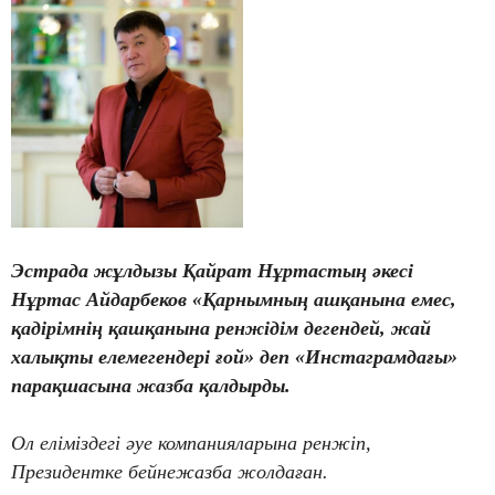
Эстрада жұлдызы Қайрат Нұртастың әкесі
Нұртас Айдарбеков «Қарнымның ашқанына емес,
қадірімнің қашқанына ренжідім дегендей, жай
халықты елемегендері ғой» деп «Инстаграмдағы»
парақшасына жазба қалдырды.
Ол еліміздегі әуе компанияларына ренжіп,
Президентке бейнежазба жолдаған.