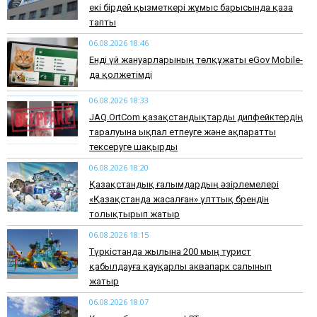
екі бірдей қызметкері жұмыс барысында қаза
тапты
06.08.2026 18:46
Енді үй жануарларының төлқұжаты eGov Mobile-
да қолжетімді
06.08.2026 18:33
JAQ.OrtCom қазақстандықтарды дипфейктердің
таралуына ықпал етпеуге және ақпаратты
тексеруге шақырды
06.08.2026 18:20
Қазақстандық ғалымдардың әзірлемелері
«Қазақстанда жасалған» ұлттық брендін
толықтырып жатыр
06.08.2026 18:15
Түркістанда жылына 200 мың турист
қабылдауға қауқарлы аквапарк салынып
жатыр
06.08.2026 18:07