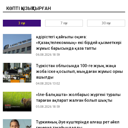
КӨПТІ ҚЫЗЫҚТЫРҒАН
3 күн
7 күн
30 күн
Өндірістегі қайғылы оқиға:
«Қазақтелекомның» екі бірдей қызметкері
жұмыс барысында қаза тапты
06.08.2026 18:59
Түркістан облысында 100-ге жуық жаңа
жоба іске қосылып, мыңдаған жұмыс орны
ашылды
04.08.2026 13:02
«Іле-Балқашта» жолбарыс жүргені туралы
тараған ақпарат жалған болып шықты
05.08.2026 18:59
Түркияның Әуе күштерінде алғаш рет әйел
генерал тағайындалды