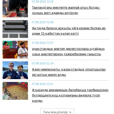
07.08.2026 12:53
Таиландтағы мектепте жаппай атыс болды:
оқушы жеті адамды өлтірген
07.08.2026 12:40
Ақтауда балкон арқылы үйге кірмек болған ер
адам 12-қабаттан құлап кетті
07.08.2026 12:27
Қазақстандық мектеп директорлары Қытайдың
озық мектептерінің тәжірибесімен танысты
07.08.2026 12:14
Азия чемпионаты: қазақстандық спортшылар
екі алтын жеңіп алды
07.08.2026 12:01
Атырауда жекеменшік балабақша тәрбиешісінің
бүлдіршінге күш қолданғаны видеоға түсіп
қалды
Тағы мақалалар