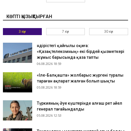
КӨПТІ ҚЫЗЫҚТЫРҒАН
3 күн
7 күн
30 күн
Өндірістегі қайғылы оқиға:
«Қазақтелекомның» екі бірдей қызметкері
жұмыс барысында қаза тапты
06.08.2026 18:59
«Іле-Балқашта» жолбарыс жүргені туралы
тараған ақпарат жалған болып шықты
05.08.2026 18:59
Түркияның Әуе күштерінде алғаш рет әйел
генерал тағайындалды
05.08.2026 12:53