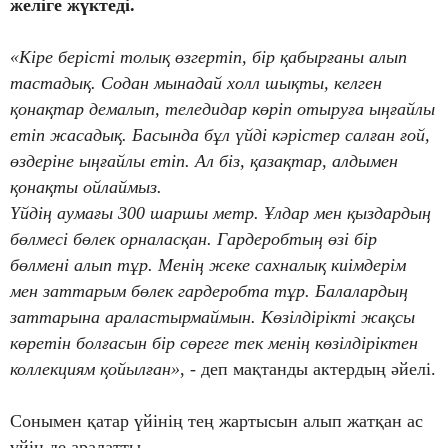
желіге жүктеді.
«Кіре берісті толық өзгертіп, бір қабырғаны алып
тастадық. Содан мынадай холл шықты, келген
қонақтар демалып, теледидар көріп отыруға ыңғайлы
етіп жасадық. Басында бұл үйді кәрістер салған ғой,
өздеріне ыңғайлы етіп. Ал біз, қазақтар, алдымен
қонақты ойлаймыз.
Үйдің аумағы 300 шаршы метр. Ұлдар мен қыздардың
бөлмесі бөлек орналасқан. Гардеробтың өзі бір
бөлмені алып тұр. Менің жеке сахналық киімдерім
мен заттарым бөлек гардеробта тұр. Балалардың
заттарына араластырмаймын. Көзілдірікті жақсы
көретін болғасын бір сөреге тек менің көзілдіріктен
коллекциям қойылған»
, - деп мақтанды актердың әйелі.
Сонымен қатар үйінің тең жартысын алып жатқан ас
үйін де аралатты.