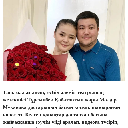
Танымал әзілкеш, «Әзіл әлемі» театрының
жетекшісі Тұрсынбек Қабатовтың жары Мөлдір
Мұқанова достарының басын қосып, шаңырағын
көрсетті. Келген қонақтар дастархан басына
жайғасқанша зәулім үйді аралап, видеоға түсіріп,