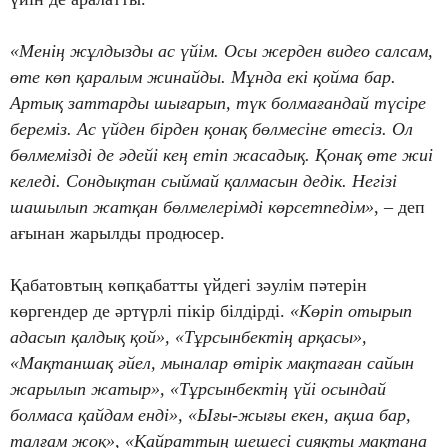
«Менің жұлдызды ас үйім. Осы жерден видео салсам,
өте көп қаралым жинайды. Мұнда екі қойма бар.
Артық заттарды шығарып, түк болмағандай түсіре
береміз. Ас үйден бірден қонақ бөлмесіне өтесіз. Ол
бөлмемізді де әдейі кең етіп жасадық. Қонақ өте жиі
келеді. Сондықтан сыймай қалмасын дедік. Негізі
шашылып жатқан бөлмелерімді көрсетпедім»
, – деп
ағынан жарылды продюсер.
Қабатовтың көпқабатты үйдегі зәулім пәтерін
көргендер де әртүрлі пікір білдірді.
«Көріп отырып
адасып қалдық қой», «Тұрсынбектің арқасы»,
«Мақтаншақ әйел, мыналар өтірік мақтаған сайын
жарылып жатыр», «Тұрсынбектің үйі осындай
болмаса қайдам енді», «Ығы-жығы екен, ақша бар,
талғам жоқ», «Қайраттың шешесі сияқты мақтана