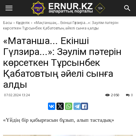
Басы
Күнделік
​«Мақтаншақ... Екінші Гүлзира...»: Зәулім пәтерін
көрсеткен Тұрсынбек Қабатовтың әйелі сынға қалды
​«Мақтаншақ... Екінші
Гүлзира...»: Зәулім пәтерін
көрсеткен Тұрсынбек
Қабатовтың әйелі сынға
қалды
07.02.2024 13:24
2 050
0
«Үйдің бір қабырғасын бұзып, алып тастадық»