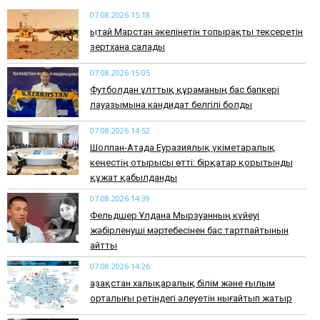
07.08.2026 15:18
Қытай Марстан әкелінетін топырақты тексеретін
зертхана салады
07.08.2026 15:05
Футболдан ұлттық құраманың бас бапкері
лауазымына кандидат белгілі болды
07.08.2026 14:52
Шолпан-Атада Еуразиялық үкіметаралық
кеңестің отырысы өтті: бірқатар қорытынды
құжат қабылданды
07.08.2026 14:39
Фельдшер Ұлдана Мырзуанның күйеуі
жәбірленуші мәртебесінен бас тартпайтынын
айтты
07.08.2026 14:26
Қазақстан халықаралық білім және ғылым
орталығы ретіндегі әлеуетін нығайтып жатыр