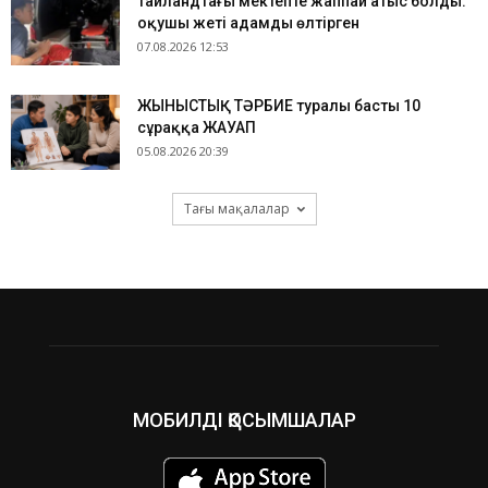
Таиландтағы мектепте жаппай атыс болды:
оқушы жеті адамды өлтірген
07.08.2026 12:53
ЖЫНЫСТЫҚ ТӘРБИЕ туралы басты 10
сұраққа ЖАУАП
05.08.2026 20:39
Тағы мақалалар
МОБИЛДІ ҚОСЫМШАЛАР