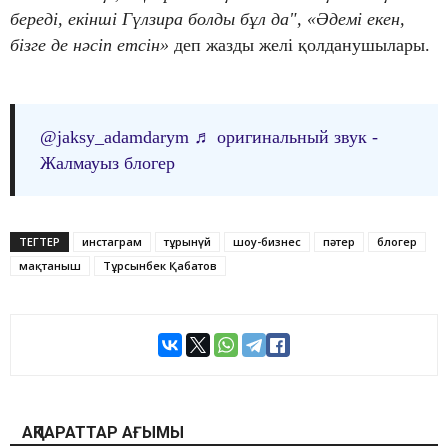
береді, екінші Гүлзира болды бұл да", «Әдемі екен,
бізге де нәсіп етсін»
деп жазды желі қолданушылары.
@jaksy_adamdarym
♬ оригинальный звук -
Жалмауыз блогер
ТЕГТЕР
инстаграм
тұрғынүй
шоу-бизнес
пәтер
блогер
мақтаныш
Тұрсынбек Қабатов
АҚПАРАТТАР АҒЫМЫ