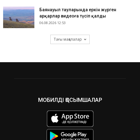
Баянауыл тауларында еркін жүрген
арқарлар видеоға түсіп қалды
06.08.2026 12:53
Тағы мақалалар
МОБИЛДІ ҚОСЫМШАЛАР