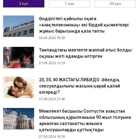
3 күн
7 күн
30 күн
Өндірістегі қайғылы оқиға:
«Қазақтелекомның» екі бірдей қызметкері
жұмыс барысында қаза тапты
06.08.2026 18:59
Таиландтағы мектепте жаппай атыс болды:
оқушы жеті адамды өлтірген
07.08.2026 12:53
​20, 30, 40 ЖАСТАҒЫ ЛИБИДО: Әйелдің
сексуалдылығы жасына қарай қалай
өзгереді?
07.08.2026 21:40
Мемлекет басшысы Солтүстік Қазақстан
облысының құрылғанына 90 жыл толуына
арналған салтанатты жиынға
қатысушыларды құттықтады
07.08.2026 18:59