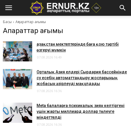
Басы
Ақпараттар ағымы
Ақпараттар ағымы
Қазақстан мектептерінде баға қою тәртібі
өзгеруі мүмкін
07.08.2026 16:49
Орталық Азия елдері Сырдария бассейнінде
су есебін автоматтандыру жоспарының
жобасын әзірлеуді мақұлдады
07.08.2026 16:36
Meta балаларға психикалық зиян келтіргені
үшін жарты миллиард доллар төлеуге
міндеттелді
07.08.2026 16:36