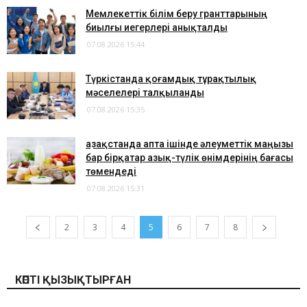
Мемлекеттік білім беру гранттарының
биылғы иегерлері анықталды
07.08.2026 15:44
Түркістанда қоғамдық тұрақтылық
мәселелері талқыланды
07.08.2026 15:35
Қазақстанда апта ішінде әлеуметтік маңызы
бар бірқатар азық-түлік өнімдерінің бағасы
төмендеді
07.08.2026 15:31
2
3
4
5
6
7
8
КӨПТІ ҚЫЗЫҚТЫРҒАН