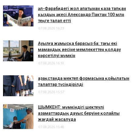
әл-Фарабидегі жол апатынан қаза тапқан
қыздың әкесі Александр Пактан 100 млн
теңге талап етті
07.08.2026 16:23
Ауылға жұмысқа барасыз ба: тағы екі
мамандық иесіне мемлекеттен қолдау
көрсетілуі мүмкін
07.08.2026 16:10
Қазақстанда мектеп формасына қойылатын
талаптар түсіндірілді
07.08.2026 15:57
ШЫМКЕНТ: мүмкіндігі шектеулі
азаматтардың дауыс беруіне қолайлы
жағдай жасалуда
07.08.2026 15:48