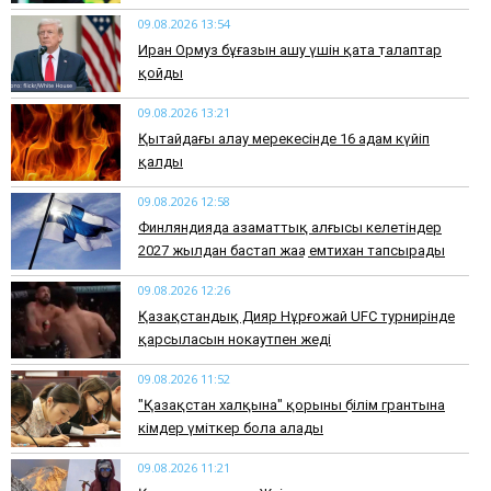
09.08.2026 13:54
Иран Ормуз бұғазын ашу үшін қатаң талаптар
қойды
09.08.2026 13:21
Қытайдағы алау мерекесінде 16 адам күйіп
қалды
09.08.2026 12:58
Финляндияда азаматтық алғысы келетіндер
2027 жылдан бастап жаңа емтихан тапсырады
09.08.2026 12:26
Қазақстандық Дияр Нұрғожай UFC турнирінде
қарсыласын нокаутпен жеңді
09.08.2026 11:52
"Қазақстан халқына" қорының білім грантына
кімдер үміткер бола алады
09.08.2026 11:21