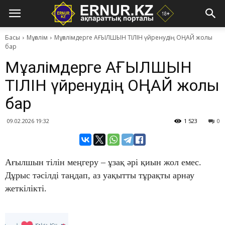
Басы
Мұғалім
Мұғалімдерге АҒЫЛШЫН ТІЛІН үйренудің ОҢАЙ жолы
бар
Мұғалімдерге АҒЫЛШЫН
ТІЛІН үйренудің ОҢАЙ жолы
бар
09.02.2026 19:32
1 523
0
Ағылшын тілін меңгеру – ұзақ әрі қиын жол емес.
Дұрыс тәсілді таңдап, аз уақытты тұрақты арнау
жеткілікті.