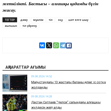
жеткілікті. Бастысы – алғашқы қадамды бүгін
жасау.
ТЕГТЕР
даму
мұғалім
тіл
оқу
шет елге шығу
ағылшын
тіл үйрену
АҚПАРАТТАР АҒЫМЫ
09.08.2026 14:52
Маңғыстаудағы 13 жастағы баланың өлімі: іс сотқа
жолданды
09.08.2026 14:28
Дастан Сәтпаев "Челси" сапындағы алғашқы
жүлдесін жеңіп алды