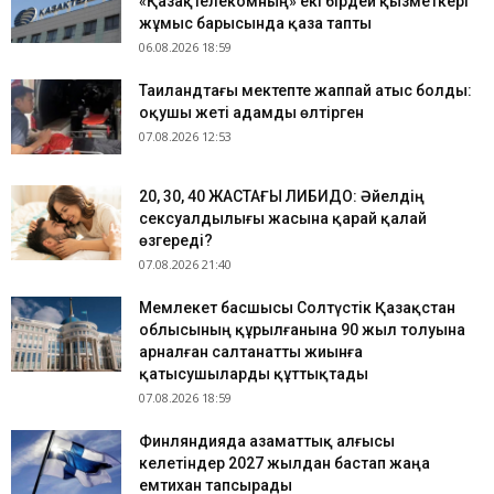
«Қазақтелекомның» екі бірдей қызметкері
жұмыс барысында қаза тапты
06.08.2026 18:59
Таиландтағы мектепте жаппай атыс болды:
оқушы жеті адамды өлтірген
07.08.2026 12:53
​20, 30, 40 ЖАСТАҒЫ ЛИБИДО: Әйелдің
сексуалдылығы жасына қарай қалай
өзгереді?
07.08.2026 21:40
Мемлекет басшысы Солтүстік Қазақстан
облысының құрылғанына 90 жыл толуына
арналған салтанатты жиынға
қатысушыларды құттықтады
07.08.2026 18:59
Финляндияда азаматтық алғысы
келетіндер 2027 жылдан бастап жаңа
емтихан тапсырады