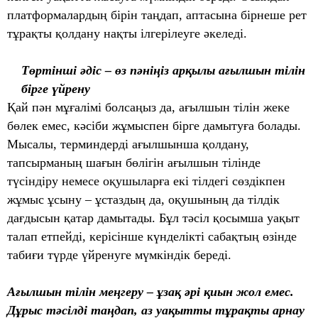
платформалардың бірін таңдап, аптасына бірнеше рет
тұрақты қолдану нақты ілгерілеуге әкеледі.
Төртінші әдіс – өз пәніңіз арқылы ағылшын тілін
бірге үйрену
Қай пән мұғалімі болсаңыз да, ағылшын тілін жеке
бөлек емес, кәсіби жұмыспен бірге дамытуға болады.
Мысалы, терминдерді ағылшынша қолдану,
тапсырманың шағын бөлігін ағылшын тілінде
түсіндіру немесе оқушыларға екі тілдегі сөздікпен
жұмыс ұсыну – ұстаздың да, оқушының да тілдік
дағдысын қатар дамытады. Бұл тәсіл қосымша уақыт
талап етпейді, керісінше күнделікті сабақтың өзінде
табиғи түрде үйренуге мүмкіндік береді.
Ағылшын тілін меңгеру – ұзақ әрі қиын жол емес.
Дұрыс тәсілді таңдап, аз уақытты тұрақты арнау