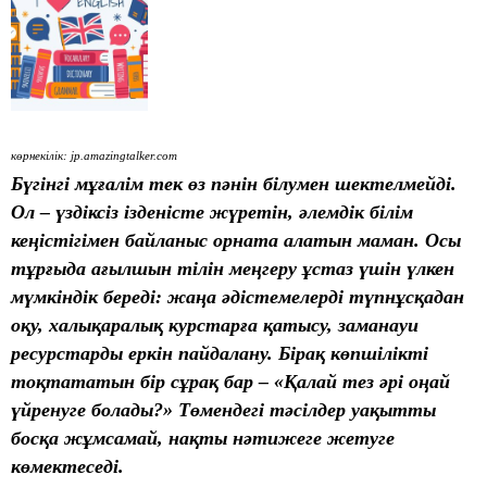
көрнекілік: jp.amazingtalker.com
Бүгінгі мұғалім тек өз пәнін білумен шектелмейді.
Ол – үздіксіз ізденісте жүретін, әлемдік білім
кеңістігімен байланыс орната алатын маман. Осы
тұрғыда ағылшын тілін меңгеру ұстаз үшін үлкен
мүмкіндік береді: жаңа әдістемелерді түпнұсқадан
оқу, халықаралық курстарға қатысу, заманауи
ресурстарды еркін пайдалану. Бірақ көпшілікті
тоқтататын бір сұрақ бар – «Қалай тез әрі оңай
үйренуге болады?» Төмендегі тәсілдер уақытты
босқа жұмсамай, нақты нәтижеге жетуге
көмектеседі.