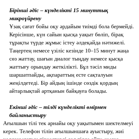
Бірінші әдіс – күнделікті 15 минуттық
микроүйрену
Ұзақ сағат бойы оқу әрдайым тиімді бола бермейді.
Керісінше, күн сайын қысқа уақыт бөліп, бірақ
тұрақты түрде жұмыс істеу әлдеқайда нәтижелі.
Таңертең немесе үзіліс кезінде 10–15 минут жаңа
сөз жаттау, шағын диалог тыңдау немесе қысқа
жаттығу орындау жеткілікті. Бұл тәсіл миды
шаршатпайды, ақпараттың есте сақталуын
жеңілдетеді. Бір айдың ішінде сөздік қордың
айтарлықтай артқанын байқауға болады.
Екінші әдіс – тілді күнделікті өмірмен
байланыстыру
Ағылшын тілі тек арнайы оқу уақытымен шектелмеуі
керек. Телефон тілін ағылшыншаға ауыстыру, жиі