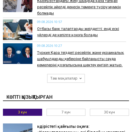
Қырғызстандағы Жеңіс шыңында қаза тапқан
ресейлік әйелдің денесін төменге түсіру мүмкін
болмады
09.08.2026 10:57
Отбасы банк талаптарды жеңілдетті: енді ескі
үйлерді де кепілге қоюға болады
09.08.2026 10:27
Түркия Қара теңіздегі ресейлік және украиналық
шабуылдардың көбеюіне байланысты сауда
кемелерінің қозғалысына шектеу енгізіп жатыр.
Тағы мақалалар
КӨПТІ ҚЫЗЫҚТЫРҒАН
3 күн
7 күн
30 күн
Өндірістегі қайғылы оқиға: