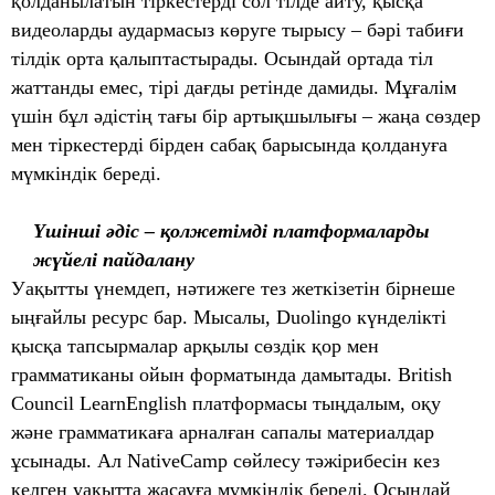
қолданылатын тіркестерді сол тілде айту, қысқа
видеоларды аудармасыз көруге тырысу – бәрі табиғи
тілдік орта қалыптастырады. Осындай ортада тіл
жаттанды емес, тірі дағды ретінде дамиды. Мұғалім
үшін бұл әдістің тағы бір артықшылығы – жаңа сөздер
мен тіркестерді бірден сабақ барысында қолдануға
мүмкіндік береді.
Үшінші әдіс – қолжетімді платформаларды
жүйелі пайдалану
Уақытты үнемдеп, нәтижеге тез жеткізетін бірнеше
ыңғайлы ресурс бар. Мысалы, Duolingo күнделікті
қысқа тапсырмалар арқылы сөздік қор мен
грамматиканы ойын форматында дамытады. British
Council LearnEnglish платформасы тыңдалым, оқу
және грамматикаға арналған сапалы материалдар
ұсынады. Ал NativeCamp сөйлесу тәжірибесін кез
келген уақытта жасауға мүмкіндік береді. Осындай