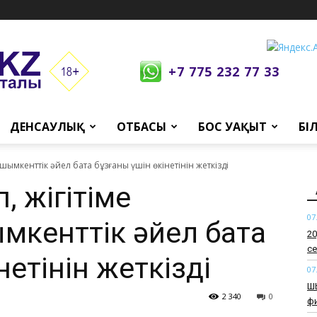
+7 775 232 77 33
ДЕНСАУЛЫҚ
ОТБАСЫ
БОС УАҚЫТ
БІ
: шымкенттік әйел бата бұзғаны үшін өкінетінін жеткізді
п, жігітіме
07
кенттік әйел бата
​2
се
нетінін жеткізді
07
​Ш
2 340
0
ф