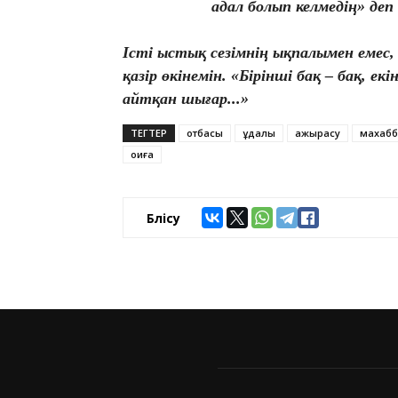
адал болып келмедің» де
Істі ыстық сезімнің ықпалымен емес
қазір өкінемін. «Бірінші бақ – бақ, ек
айтқан шығар...»
ТЕГТЕР
отбасы
құдалық
ажырасу
махабб
оқиға
Бөлісу