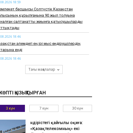
.08.2026 18:59
емлекет басшысы Солтүстік Қазақстан
блысының құрылғанына 90 жыл толуына
рналған салтанатты жиынға қатысушыларды
ұттықтады
.08.2026 18:46
зақстан әлемдегі ең ірі мыс өндірушілердің
тарына енді
.08.2026 18:46
арқұм Нұрай Серікбайдың туыстары
Тағы мақалалар
йыпталушыдан 10 миллиард теңге моральдық
емақы талап етті
.08.2026 18:33
КӨПТІ ҚЫЗЫҚТЫРҒАН
узАРТ» тобының әншісі Кенжебек Жанәбілов
нсақтау бөліміне түсті
3 күн
7 күн
30 күн
.08.2026 18:20
тайдан 2,7 млрд теңгенің тауарын заңсыз
елгендер әшкереленді
Өндірістегі қайғылы оқиға:
«Қазақтелекомның» екі
.08.2026 18:07