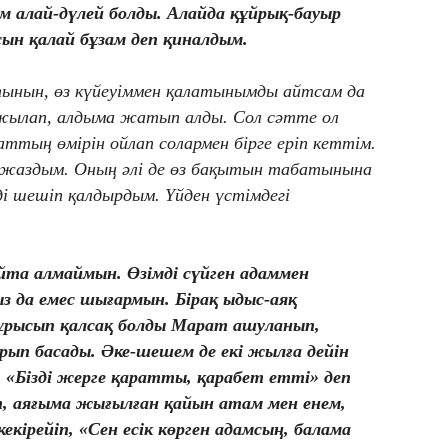
м алай-дүлей болды. Алайда құйрық-бауыр
ын қалай бұзам деп қиналдым.
ынын, өз күйеуіммен қалатынымды айтсам да
жылап, алдыма жатып алды. Сол сәтте ол
аттың өмірін ойлап солармен бірге еріп кеттім.
ат жаздым. Оның әлі де өз бақытын табатынына
мді шешіп қалдырдым. Үйден үстімдегі
та алмаймын. Өзімді сүйген адаммен
 да емес шығармын. Бірақ ыдыс-аяқ
ұрысып қалсақ болды Марат ашуланып,
ып басады. Әке-шешем де екі жылға дейін
. «Бізді жерге қаратты, қарабет етті» деп
 аяғыма жығылған қайын атам мен енем,
екірейіп, «Сен есік көрген адамсың, балама