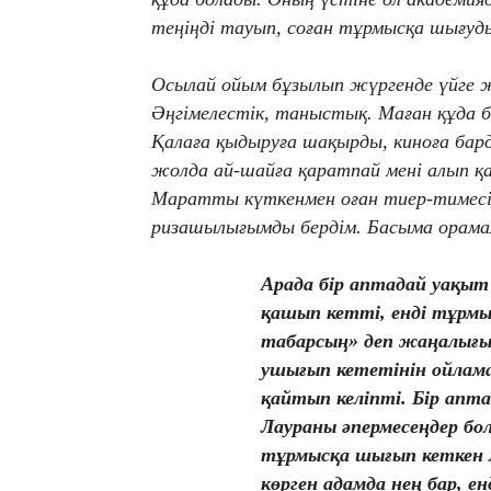
теңіңді тауып, соған тұрмысқа шығуд
Осылай ойым бұзылып жүргенде үйге же
Әңгімелестік, таныстық. Маған құда б
Қалаға қыдыруға шақырды, киноға бар
жолда ай-шайға қаратпай мені алып 
Маратты күткенмен оған тиер-тимесім 
ризашылығымды бердім. Басыма орама
Арада бір аптадай уақыт
қашып кетті, енді тұрмы
табарсың» деп жаңалығы
ушығып кететінін ойлам
қайтып келіпті. Бір ап
Лаураны әпермесеңдер бо
тұрмысқа шығып кеткен ме
көрген адамда нең бар, ен