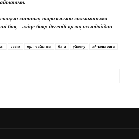
п айтатын.
, салқын сананың таразысына салмағаныма
інші бақ – әліңе бақ» дегенді қазақ осындайдан
ат
сезім
ерлі-зайыпты
бата
үйлену
қайғылы оқиға