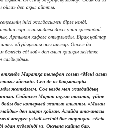
ы ойла» деп ақыл айтты.
ңгемнің інісі жолдасымен бірге келді.
аладан гөрі жанындағы досы ұнап қалғандай.
дық. Артынан кафеге отырғызды. Бірақ қайтар
қашты. «Бұйырғаны осы шығар. Онсыз да
белгісіз еді ғой» деп алып қашқан жігітке
л салдырдым.
 өткенде Маратқа телефон соғып «Мені алып
стағы әйелмін. Сен де өз бақытыңды
мды жеткізгем. Сол кезде мен жағдайдың
аппын. Сөйтсем Марат оқуын тастап, үйіне
та бойы бас көтермей жатып алыпты. «Маған
лмайды» деп шарт қойған. Алайда ата-анасы
ні әперуге үзілді-кесілді бас тартқан. «Есік
ді одан күдеріңді үз. Оқуыңа қайта бар,