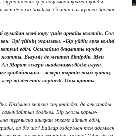
, «құдашалап» қыр-соңымнан қалмай қойды.
е мен де риза болдым. Сөйтіп сол күннен бастап
і ауылдан мені көру үшін арнайы келетін. Сол
кен. Әрі үйінің жалғызы. «Бір үйдің ерке келіні
іп кетуші едім. Осылайша бақытты күндер
п жатты. Екеуміз де мектеп бітірдік. Мен
 Ал Марат әскери академияға білім алуға
лге қонбайтыны – әскери тәртіп тым қатаң.
 әзер тілдесетін көрінеді. Оны қатты
лды. Көзімнен кеткен соң көңілден де алыстады
, сағынбайтын болдым. Бір жолы қарым-
а тұрмысқа шыққан әпкеме айтып едім,
рады, ал біз ше? Байлар өздерімен тең адаммен
а оқыған, ал сенің жүріңісің мынау! Одан да өз