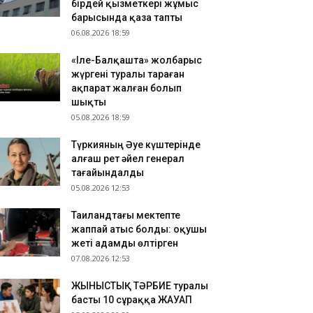
бірдей қызметкері жұмыс
зақстандық ескек есушілер Азия
барысында қаза тапты
мпионатында 4 медаль жеңіп алды
06.08.2026 18:59
.08.2026 17:54
«Іле-Балқашта» жолбарыс
танадан Омбыға әуе рейстері уақытша
жүргені туралы тараған
оқтатылды
ақпарат жалған болып
.08.2026 17:41
шықты
анымал курорттағы қорық қызметкерін
05.08.2026 18:59
лбарыс өлтірді
Түркияның Әуе күштерінде
алғаш рет әйел генерал
тағайындалды
05.08.2026 12:53
Таиландтағы мектепте
жаппай атыс болды: оқушы
жеті адамды өлтірген
07.08.2026 12:53
ЖЫНЫСТЫҚ ТӘРБИЕ туралы
басты 10 сұраққа ЖАУАП