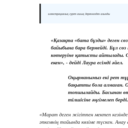
иллюстрациялық сурет ашық дереккөзден алынды
«Қазақта «бата бұзды» деген сөз
байыбына бара бермейді. Бұл сөз
көтеруіне қатысты айтылады. 
екен», - дейді Лаура есімді әйел.
Оқырманымыз екі рет тұрм
бақытты бола алмаған. О
топшылайды. Басынан ө
тілшісіне әңгімелеп берді
«Марат деген жігітпен мектеп кезін
әпкемнің тойында көзіме түскен. Анау 