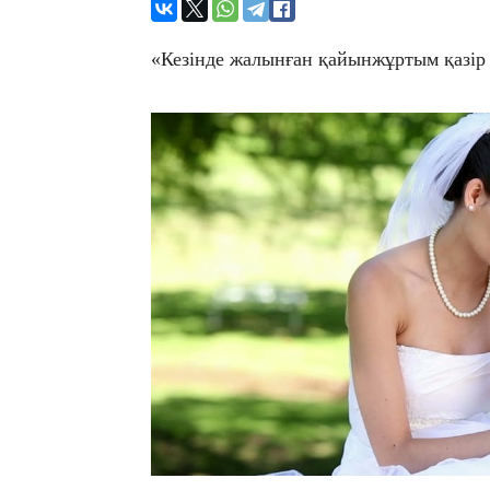
«Кезінде жалынған қайынжұртым қазір қ