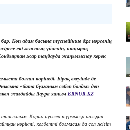
Қа
че
07
Ас
т
 бар. Көп адам басына түспейінше бұл нәрсенің
07
​Т
 әсіресе екі жастың үйленіп, шаңырақ
жо
Сондықтан жар таңдауда жаңылыспау керек
ыста болған көрінеді. Бірақ екеуінде де
нысына «бата бұзғаным себеп болды» деп
ткен жағдайды Лаура ханым
ERNUR.KZ
.
де таныстым. Көрші ауылға тұрмысқа шыққан
айтқан көрікті, келбетті болмасам да сол жігіт