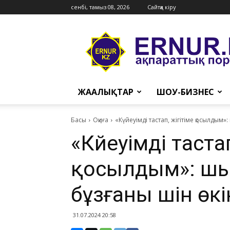
сенбі, тамыз 08, 2026
Сайтқа кіру
Ernur
Press
ЖАҢАЛЫҚТАР
ШОУ-БИЗНЕС
Басы
Оқиға
«Күйеуімді тастап, жігітіме қосылдым»
«Күйеуімді таста
қосылдым»: шым
бұзғаны үшін өкі
31.07.2024 20:58