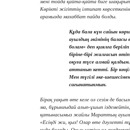
мені тойда қайта-қайта биге шақырып
Көрікті жігіттің ілтипат көрсеткенін
арамызда махаббат пайда болды.
Құда бала күн сайын көрш
ауылдың әкімінің баласы е
болам» деп қиялға беріл
біріне-бірі жалғасып өті
оқуға түсе алмай қалдым.
аттанып кетті. Бір көңі
Мен түгілі әке-шешесімен
сағынатынмын.
Бірақ уақыт өте келе ол сезім де басы
ма, бұрынғыдай алып-ұшып іздемейтін
қатынасымыз жайлы Мараттың ауылын
«Есіңді жи, қыз! Олар өте дәулетті тұ
құда болады. Оның үстіне ол академияд