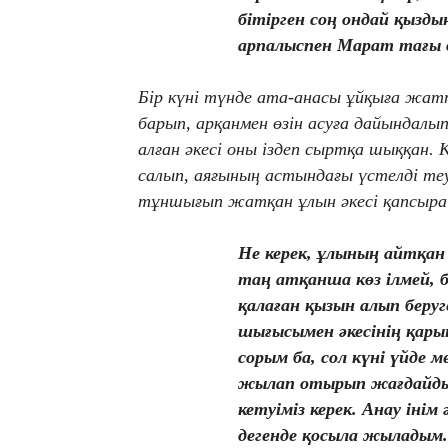
бітірген соң ондай қызд
арпалыспен Марат тағы д
Бір күні түнде ата-анасы ұйқыға жатт
барып, арқанмен өзін асуға дайындал
алған әкесі оны іздеп сыртқа шыққан.
салып, аяғының астындағы үстелді теу
тұншығып жатқан ұлын әкесі қапсыра 
Не керек, ұлының айтқан
таң атқанша көз ілмей,
қалаған қызын алып беру
шығысымен әкесінің қарынд
сорым ба, сол күні үйде 
жылап отырып жағдайды 
кетуіміз керек. Анау інім
дегенде қосыла жыладым.