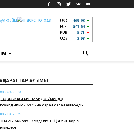
USD
469.93
EUR
541.64
RUB
5.71
UZS
3.93
ЛІМ
АҚПАРАТТАР АҒЫМЫ
.08.2026 21:40
0, 30, 40 ЖАСТАҒЫ ЛИБИДО: Әйелдің
ксуалдылығы жасына қарай қалай өзгереді?
.08.2026 20:35
ЫНАЙЫ оқиғаға негізделген ЕҢ АУЫР кәріс
ильмдері