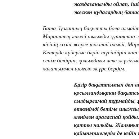
жаздағанымды ойлап, іші
жескен құдалардың батас
Бата бұзғанның бақытты бола алмайт
Мараттың әпкесі аяғымды құшақтап 
кісінің сөзін жерге тастай алмай, Мар
Кетерде күйеуіме бәрін түсіндіріп х
сенім білдіріп, қолымдағы неке жүзігі
халатыммен шығып жүре бердім.
Қазір бақыттымын деп ай
қосылғандықтан бақытсыз
сылдырламай тұрмайды, 
өткенімді бетіме шыжғыр
менімен араласпай қойды
қатты налыды. Жалынып,
қайынәпшелерім де кейін к