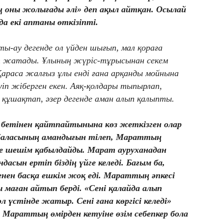
ың оны жолығады әлі» деп ақыл айтқан. Осылай
а екі аптаны өткізіпті.
ы-ау дегенде ол үйден шығып, мал қораға
ып жатады. Ұлының жүріс-тұрысынан секем
 Қараса жалғыз ұлы енді ғана арқанды мойнына
іп жіберген екен. Аяқ-қолдары тыпырлап,
құшақтап, әзер дегенде аман алып қалыпты.
 бетінен қайтпайтынына көз жеткізген олар
 баласының амандығын тілеп, Мараттың
ге шешім қабылдайды. Марат ауруханадан
асын ертіп біздің үйге келеді. Бағым ба,
менен басқа ешкім жоқ еді. Мараттың әпкесі
маған айтып берді. «Сені қалайда алып
 әл үстінде жатыр. Сені ғана көргісі келеді»
 Мараттың өмірден кетуіне өзім себепкер бола