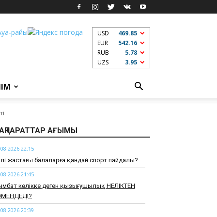
USD
469.85
EUR
542.16
RUB
5.78
UZS
3.95
ЛІМ
ті
АҚПАРАТТАР АҒЫМЫ
.08.2026 22:15
үрлі жастағы балаларға қандай спорт пайдалы?
.08.2026 21:45
ымбат көлікке деген қызығушылық НЕЛІКТЕН
ӨМЕНДЕДІ?
.08.2026 20:39