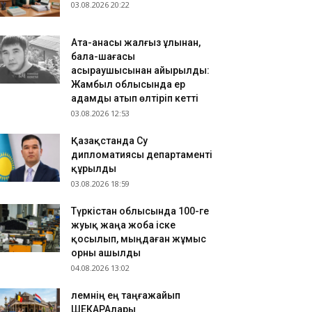
.08.2026 17:54
03.08.2026 20:22
зақстанда 200-ден астам ресейлік телеарна
ркелген
Ата-анасы жалғыз ұлынан,
.08.2026 17:48
бала-шағасы
ымкентте сапалы интернетпен қамту
асыраушысынан айырылды:
Жамбыл облысында ер
ұмысытары жалғасуда
адамды атып өлтіріп кетті
03.08.2026 12:53
Қазақстанда Су
дипломатиясы департаменті
құрылды
03.08.2026 18:59
Түркістан облысында 100-ге
жуық жаңа жоба іске
қосылып, мыңдаған жұмыс
орны ашылды
04.08.2026 13:02
​Әлемнің ең таңғажайып
ШЕКАРАлары