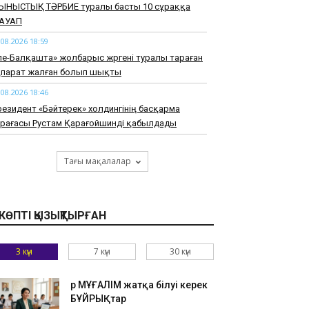
ЫНЫСТЫҚ ТӘРБИЕ туралы басты 10 сұраққа
АУАП
.08.2026 18:59
ле-Балқашта» жолбарыс жүргені туралы тараған
қпарат жалған болып шықты
.08.2026 18:46
езидент «Бәйтерек» холдингінің басқарма
өрағасы Рустам Қарағойшинді қабылдады
.08.2026 18:33
27 жылға дейін өңірлерде заманауи
Тағы мақалалар
равматологиялық орталықтар құрылады
.08.2026 18:20
азақстанда Транскаспий суасты талшықты-
КӨПТІ ҚЫЗЫҚТЫРҒАН
тикалық байланыс желісі құрылысының негізгі
зеңі аяқталды
3 күн
7 күн
30 күн
.08.2026 18:07
амбыл облысында жолға таласқан
Әр МҰҒАЛІМ жатқа білуі керек
айындылар жүргізушіні соққыға жықты
БҰЙРЫҚтар