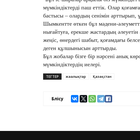
мүмкіндіктерді паш еттік. Олар қоғамғ
бастысы – олардың сенімін арттырып, 
Шымкентте өткен бұл мәдени-әлеуметті
нығайтуға, ерекше жастардың әлеуетін
жеңіс, өнердегі шабыт, қоғамдағы белс
деген құлшынысын арттырды.
Бұл жобалар бізге бір нәрсені анық көр
мүмкіндіктердің иелері.
ТЕГТЕР
жаңалықтар
Қазақстан
Бөлісу