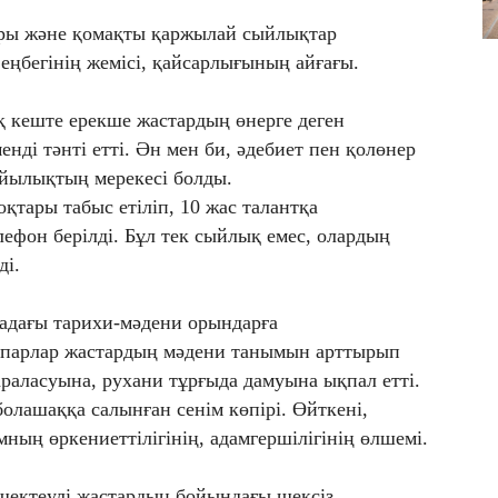
тары және қомақты қаржылай сыйлықтар
еңбегінің жемісі, қайсарлығының айғағы.
 кеште ерекше жастардың өнерге деген
ді тәнті етті. Ән мен би, әдебиет пен қолөнер
йылықтың мерекесі болды.
қтары табыс етіліп, 10 жас талантқа
ефон берілді. Бұл тек сыйлық емес, олардың
ді.
ладағы тарихи-мәдени орындарға
апарлар жастардың мәдени танымын арттырып
араласуына, рухани тұрғыда дамуына ықпал етті.
болашаққа салынған сенім көпірі. Өйткені,
мның өркениеттілігінің, адамгершілігінің өлшемі.
 шектеулі жастардың бойындағы шексіз