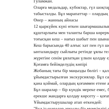
Гуламжан.
Оларға медальдар, кубоктар, гүл шоқ
табысталды. Бұл марапаттар – олардың 
Өнер – жанның айнасы
12 қыркүйек күні өткен шығармашылық
құштарлығы мен таланты барша көрермен
тоғысқан кеш – нағыз шабыт пен шына
Кеш барысында 40 алғыс хат пен гүл шо
ынталандыру сыйлығы ретінде ұялы тел
жүрегіне сенім ұялатқан үлкен қолдау е
Қоғамға бейімделудің көпірі
Жобаның тағы бір маңызды бөлігі – қа
ұйымдастырылған экскурсиялар. Бұл с
қана қоймай, олардың қоғаммен етене 
Бұл шаралар – бір күндік мереке емес, 
ерекше жандарға қолдау көрсету – қоға
Ұйымдастырушылар атап өткендей:
"Бұл іс-шаралар арқылы біз мүмкіндігі