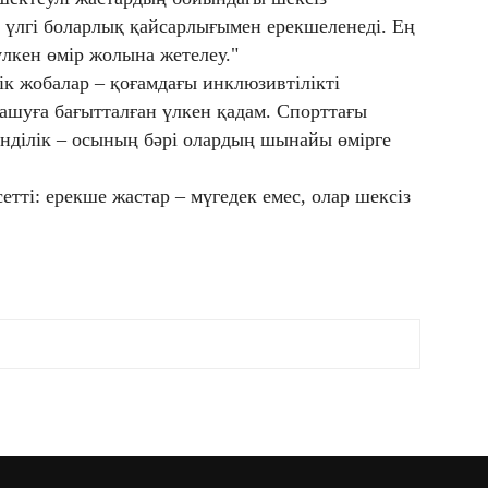
а үлгі боларлық қайсарлығымен ерекшеленеді. Ең
үлкен өмір жолына жетелеу."
к жобалар – қоғамдағы инклюзивтілікті
 ашуға бағытталған үлкен қадам. Спорттағы
енділік – осының бәрі олардың шынайы өмірге
сетті: ерекше жастар – мүгедек емес, олар шексіз