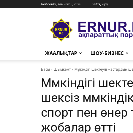
бейсенбі, тамыз 06, 2026
Сайтқа кіру
Ernur
Press
ЖАҢАЛЫҚТАР
ШОУ-БИЗНЕС
Басы
Шымкент
Мүмкіндігі шектеулі жастардың ш
Мүмкіндігі шект
шексіз мүмкінді
спорт пен өнер
жобалар өтті