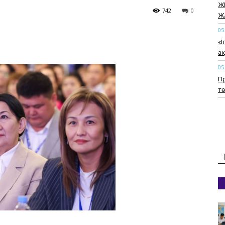
Ж
742
0
Ж
05
«І
а
05
Пр
т
05
20
т
05
Қ
оп
ке
05
Ж
ағ