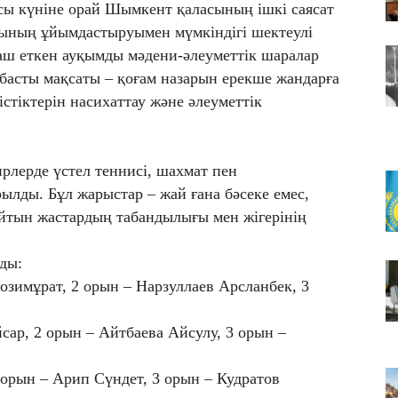
05
ы күніне орай Шымкент қаласының ішкі саясат
Қа
асының ұйымдастыруымен мүмкіндігі шектеулі
ті
ш еткен ауқымды мәдени-әлеуметтік шаралар
05
 басты мақсаты – қоғам назарын ерекше жандарға
Ш
істіктерін насихаттау және әлеуметтік
ж
рлерде үстел теннисі, шахмат пен
лды. Бұл жарыстар – жай ғана бәсеке емес,
айтын жастардың табандылығы мен жігерінің
ды:
озимұрат, 2 орын – Нарзуллаев Арсланбек, 3
сар, 2 орын – Айтбаева Айсулу, 3 орын –
 орын – Арип Сүндет, 3 орын – Кудратов