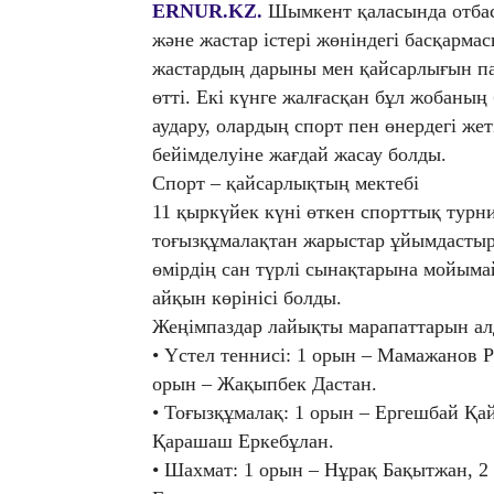
ERNUR.KZ.
Шымкент қаласында отбас
және жастар істері жөніндегі басқарм
жастардың дарыны мен қайсарлығын па
өтті. Екі күнге жалғасқан бұл жобаның
аудару, олардың спорт пен өнердегі жет
бейімделуіне жағдай жасау болды.
Спорт – қайсарлықтың мектебі
11 қыркүйек күні өткен спорттық турни
тоғызқұмалақтан жарыстар ұйымдастыры
өмірдің сан түрлі сынақтарына мойым
айқын көрінісі болды.
Жеңімпаздар лайықты марапаттарын ал
• Үстел теннисі: 1 орын – Мамажанов Р
орын – Жақыпбек Дастан.
• Тоғызқұмалақ: 1 орын – Ергешбай Қай
Қарашаш Еркебұлан.
• Шахмат: 1 орын – Нұрақ Бақытжан, 2