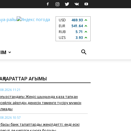
USD
469.93
EUR
541.64
RUB
5.71
UZS
3.93
ЛІМ
АҚПАРАТТАР АҒЫМЫ
.08.2026 11:21
рғызстандағы Жеңіс шыңында қаза тапқан
сейлік әйелдің денесін төменге түсіру мүмкін
олмады
.08.2026 10:57
басы банк талаптарды жеңілдетті: енді ескі
лерді де кепілге қоюға болады