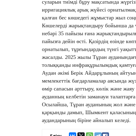
суларын тиімді бұру мақсатында жүргі
ирригациялық арық жүйесі орнатылмақ
қалған бес көшедегі жұмыстар жыл соңы
Көшелерді жарықтандыру бойынша да ү
небәрі 35 пайызы ғана жарықтандырылғ
пайызға дейін өсті. Қазірдің өзінде к
орнатылып, тұрғындардың түнгі уақытт
жасалды. 2025 жылы Тұран ауданында
толыққанды инфрақұрылымдық қамтуға 
Аудан әкімі Берік Айдарұлының айтуын
мемлекеттік бағдарламалар аясында жүз
өмір сапасын арттыру, көлік және жаяу
ауданның келбетін заманауи талаптарға 
Осылайша, Тұран ауданының жол жән
қарқынды дамып, Шымкент қаласының 
аудандарының біріне айналып келеді.
Бөлісу