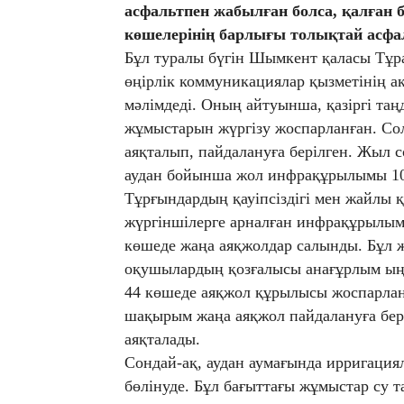
асфальтпен жабылған болса, қалған б
көшелерінің барлығы толықтай асфа
Бұл туралы бүгін Шымкент қаласы Тұр
өңірлік коммуникациялар қызметінің 
мәлімдеді. Оның айтуынша, қазіргі таң
жұмыстарын жүргізу жоспарланған. Со
аяқталып, пайдалануға берілген. Жыл с
аудан бойынша жол инфрақұрылымы 100 
Тұрғындардың қауіпсіздігі мен жайлы 
жүргіншілерге арналған инфрақұрылым 
көшеде жаңа аяқжолдар салынды. Бұл 
оқушылардың қозғалысы анағұрлым ыңға
44 көшеде аяқжол құрылысы жоспарланы
шақырым жаңа аяқжол пайдалануға бері
аяқталады.
Сондай-ақ, аудан аумағында ирригация
бөлінуде. Бұл бағыттағы жұмыстар су