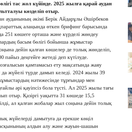
өлігі тас жол күйінде. 2025 жылға қарай аудан
08
льтталуы көзделіп отыр.
Ор
ан ауданының әкімі Берік Айдарұлы Әшірбеков
д
ақпараттық алаңында өткен брифинг барысында
08
да 251 көшеге орташа және күрделі жөндеу
Бе
лардың басым бөлігі бойынша жұмыстар
ж
оңына дейін қалған көшелер де толық жөнделіп,
пайыз деңгейге жетеді деп күтілуде.
қозғалысын қамтамасыз ету мақсатында жаяу
да жүйелі түрде дамып келеді. 2024 жылы 39
жұмыстардың нәтижесінде тұрғындар мен
йлы әрі қауіпсіз бола түсті. Ал 2025 жылы тағы
п отыр. Қазіргі уақытта 31 көшеде 15,5
лді, ал қалған жобалар жыл соңына дейін толық
лық жүйелерді дамытуға да ерекше көңіл
 тасқынының алдын алу және жауын-шашын