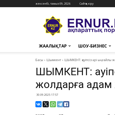
жексенбі, тамыз 09, 2026
Сайтқа кіру
Ernur
Press
ЖАҢАЛЫҚТАР
ШОУ-БИЗНЕС
Басы
Шымкент
ШЫМКЕНТ: қауіпсіз әрі ыңғайлы 
ШЫМКЕНТ: қауіп
жолдарға қадам
30.09.2025 17:57