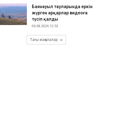
Баянауыл тауларында еркін
жүрген арқарлар видеоға
түсіп қалды
06.08.2026 12:53
Тағы мақалалар