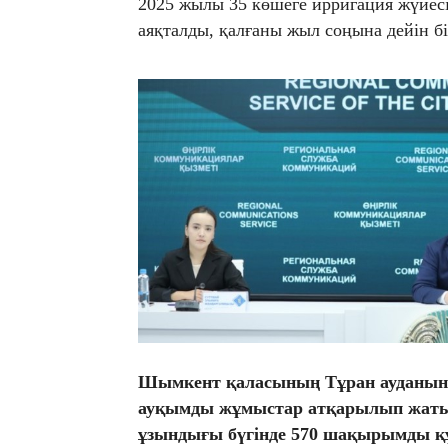
2025 жылы 35 көшеге ирригация жүйес
аяқталды, қалғаны жыл соңына дейін бі
Шымкент қаласының Тұран ауданын
ауқымды жұмыстар атқарылып жатыр
ұзындығы бүгінде 570 шақырымды қ