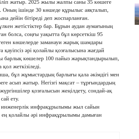
зіліп жатыр. 2025 жылы жалпы саны 35 көшеге
. Оның ішінде 30 көшеде құрылыс аяқталып,
на дейін бітіреді деп жоспарланған.
лкен жетістіктер бар. Бұрын аудан аумағының
ан болса, соңғы уақытта бұл көрсеткіш 95
өптеген көшелерде заманауи жарық шамдары
а қауіпсіз әрі қолайлы қозғалысына жағдай
ғы барлық көшелер 100 пайыз жарықтандырылып,
қол жеткізіледі.
ша, бұл жұмыстардың барлығы қала әкімдігі мен
еге асып жатыр. Негізгі мақсат – тұрғындардың
 жүргіншілер қозғалысын жеңілдету, сондай-ақ
сай ету.
е инженерлік инфрақұрылымы жыл сайын
ең қолайлы әрі инфрақұрылымы дамыған