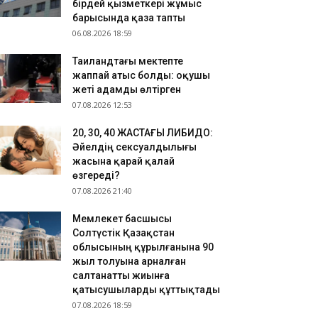
бірдей қызметкері жұмыс
.08.2026 18:32
барысында қаза тапты
06.08.2026 18:59
алда ет өнімдерін «жалған» сертификаттау
ерегі анықталды
Таиландтағы мектепте
.08.2026 17:25
жаппай атыс болды: оқушы
льгия королі Филипп Қасым-Жомарт Тоқаевқа
жеті адамды өлтірген
ауап хат жолдады
07.08.2026 12:53
​20, 30, 40 ЖАСТАҒЫ ЛИБИДО:
Әйелдің сексуалдылығы
жасына қарай қалай
өзгереді?
07.08.2026 21:40
Мемлекет басшысы
Солтүстік Қазақстан
облысының құрылғанына 90
жыл толуына арналған
салтанатты жиынға
қатысушыларды құттықтады
07.08.2026 18:59