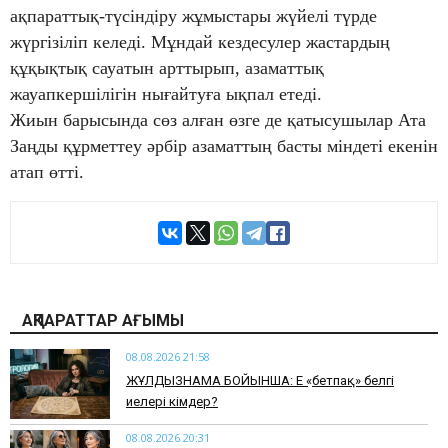
ақпараттық-түсіндіру жұмыстары жүйелі түрде
жүргізіліп келеді. Мұндай кездесулер жастардың
құқықтық сауатын арттырып, азаматтық
жауапкершілігін нығайтуға ықпал етеді.
Жиын барысында сөз алған өзге де қатысушылар Ата
Заңды құрметтеу әрбір азаматтың басты міндеті екенін
атап өтті.
АҚПАРАТТАР АҒЫМЫ
08.08.2026 21:58
ЖҰЛДЫЗНАМА БОЙЫНША: Ең «бетпақ» белгі
иелері кімдер?
08.08.2026 20:31