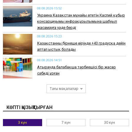
08.08.2026 15:52
Украина Қазақстан мұнайы өтетін Каспий құбыр
консарциуымы инфрақұрылымына шабуыл
жасамауға уәде берді
08.08.2026 15:23
Қазақстанның бірнеше өңірінде +43 градусқа дейін
аптап ыстық болады
08.08.2026 14:51
Атырауда балабақша тәрбиешісі бір жасар
сәбиді ұрған
Тағы мақалалар
КӨПТІ ҚЫЗЫҚТЫРҒАН
3 күн
7 күн
30 күн