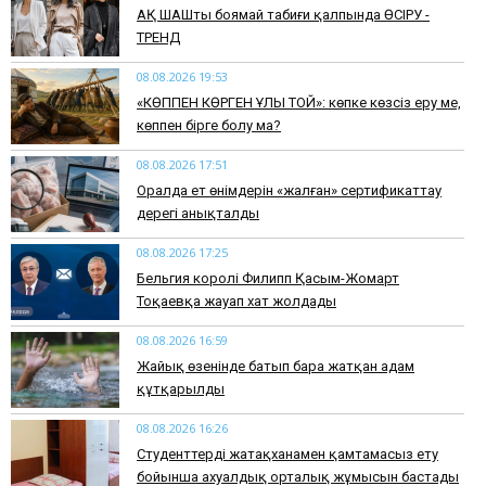
АҚ ШАШты боямай табиғи қалпында ӨСІРУ -
ТРЕНД
08.08.2026 19:53
​«КӨППЕН КӨРГЕН ҰЛЫ ТОЙ»: көпке көзсіз еру ме,
көппен бірге болу ма?
08.08.2026 17:51
Оралда ет өнімдерін «жалған» сертификаттау
дерегі анықталды
08.08.2026 17:25
Бельгия королі Филипп Қасым-Жомарт
Тоқаевқа жауап хат жолдады
08.08.2026 16:59
Жайық өзенінде батып бара жатқан адам
құтқарылды
08.08.2026 16:26
Студенттерді жатақханамен қамтамасыз ету
бойынша ахуалдық орталық жұмысын бастады