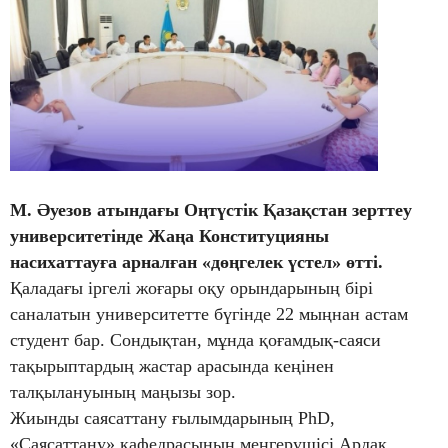
М. Әуезов атындағы Оңтүстік Қазақстан зерттеу
университетінде Жаңа Конституцияны
насихаттауға арналған «дөңгелек үстел» өтті.
Қаладағы іргелі жоғары оқу орындарының бірі
саналатын университетте бүгінде 22 мыңнан астам
студент бар. Сондықтан, мұнда қоғамдық-саяси
тақырыптардың жастар арасында кеңінен
талқылануының маңызы зор.
Жиынды саясаттану ғылымдарының PhD,
«Саясаттану» кафедрасының меңгерушісі Ардақ