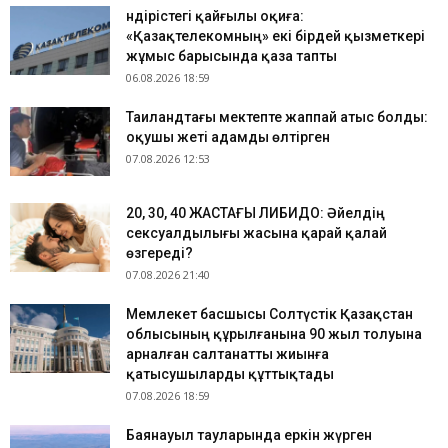
Өндірістегі қайғылы оқиға:
«Қазақтелекомның» екі бірдей қызметкері
жұмыс барысында қаза тапты
06.08.2026 18:59
Таиландтағы мектепте жаппай атыс болды:
оқушы жеті адамды өлтірген
07.08.2026 12:53
​20, 30, 40 ЖАСТАҒЫ ЛИБИДО: Әйелдің
сексуалдылығы жасына қарай қалай
өзгереді?
07.08.2026 21:40
Мемлекет басшысы Солтүстік Қазақстан
облысының құрылғанына 90 жыл толуына
арналған салтанатты жиынға
қатысушыларды құттықтады
07.08.2026 18:59
Баянауыл тауларында еркін жүрген