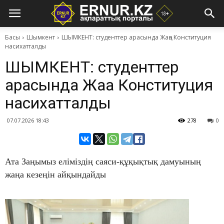
Басы
Шымкент
ШЫМКЕНТ: студенттер арасында Жаңа Конституция
насихатталды
ШЫМКЕНТ: студенттер
арасында Жаңа Конституция
насихатталды
07.07.2026 18:43
278
0
Ата Заңымыз еліміздің саяси-құқықтық дамуының
жаңа кезеңін айқындайды