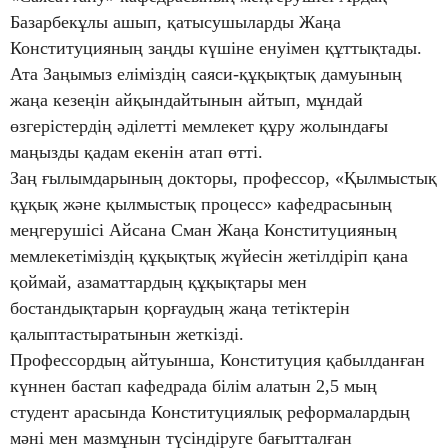
Базарбекұлы ашып, қатысушыларды Жаңа
Конституцияның заңды күшіне енуімен құттықтады.
Ата Заңымыз еліміздің саяси-құқықтық дамуының
жаңа кезеңін айқындайтынын айтып, мұндай
өзгерістердің әділетті мемлекет құру жолындағы
маңызды қадам екенін атап өтті.
Заң ғылымдарының докторы, профессор, «Қылмыстық
құқық және қылмыстық процесс» кафедрасының
меңгерушісі Айсана Сман Жаңа Конституцияның
мемлекетіміздің құқықтық жүйесін жетілдіріп қана
қоймай, азаматтардың құқықтары мен
бостандықтарын қорғаудың жаңа тетіктерін
қалыптастыратынын жеткізді.
Профессордың айтуынша, Конституция қабылданған
күннен бастап кафедрада білім алатын 2,5 мың
студент арасында Конституциялық реформалардың
мәні мен мазмұнын түсіндіруге бағытталған