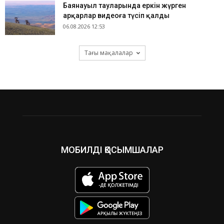
Баянауыл тауларында еркін жүрген
арқарлар видеоға түсіп қалды
06.08.2026 12:53
Тағы мақалалар
МОБИЛДІ ҚОСЫМШАЛАР