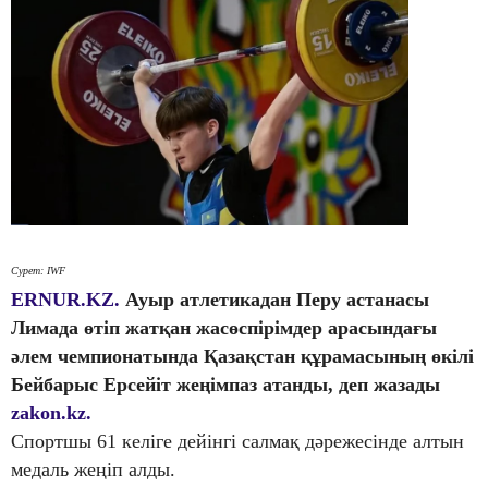
Сурет: IWF
ERNUR.KZ.
Ауыр атлетикадан Перу астанасы
Лимада өтіп жатқан жасөспірімдер арасындағы
әлем чемпионатында Қазақстан құрамасының өкілі
Бейбарыс Ерсейіт жеңімпаз атанды, деп жазады
zakon.kz.
Спортшы 61 келіге дейінгі салмақ дәрежесінде алтын
медаль жеңіп алды.