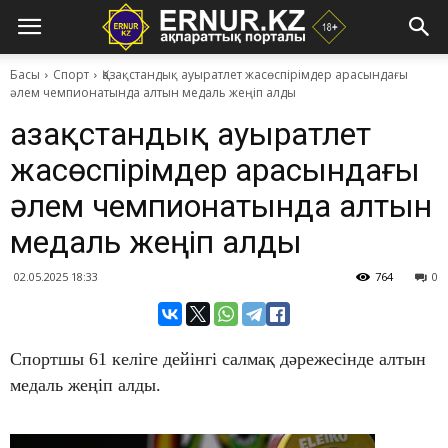
Басы
Спорт
Қазақстандық ауыратлет жасөспірімдер арасындағы
әлем чемпионатында алтын медаль жеңіп алды
Қазақстандық ауыратлет
жасөспірімдер арасындағы
әлем чемпионатында алтын
медаль жеңіп алды
02.05.2025 18:33
764
0
Спортшы 61 келіге дейінгі салмақ дәрежесінде алтын
медаль жеңіп алды.