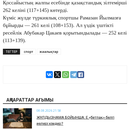
Қоссайыстың жалпы есебінде қазақстандық зілтемірші
262 келіні (117+145) көтерді.
Күміс жүлде түркиялық спортшы Рамазан Йылмазға
бұйырды — 261 келі (108+153). Ал үздік үштікті
ресейлік Абубакар Цакаев қорытындылады — 252 келі
(113+139).
ТЕГТЕР
спорт
жаңалықтар
АҚПАРАТТАР АҒЫМЫ
08.08.2026 21:58
ЖҰЛДЫЗНАМА БОЙЫНША: Ең «бетпақ» белгі
иелері кімдер?