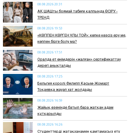
08.08.2026 20:31
АҚ ШАШты боямай табиғи қалпында ӨСІРУ -
ТРЕНД
08.08.2026 19:53
​«КӨППЕН КӨРГЕН ҰЛЫ ТОЙ»: көпке көзсіз еру ме,
көппен бірге болу ма?
08.08.2026 17:51
Оралда ет өнімдерін «жалған» сертификаттау
дерегі анықталды
08.08.2026 17:25
Бельгия королі Филипп Қасым-Жомарт
Тоқаевқа жауап хат жолдады
08.08.2026 16:59
Жайық өзенінде батып бара жатқан адам
құтқарылды
08.08.2026 16:26
Студенттерді жатақханамен қамтамасыз ету