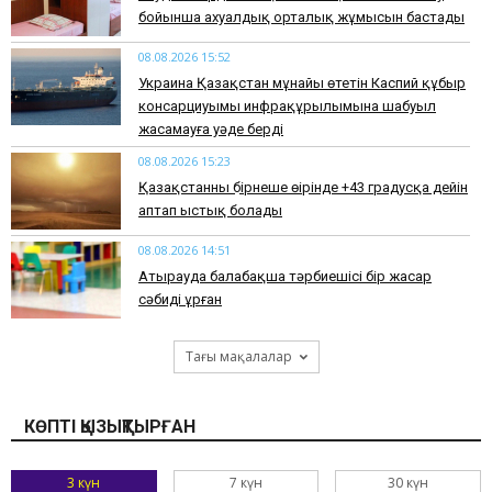
бойынша ахуалдық орталық жұмысын бастады
08.08.2026 15:52
Украина Қазақстан мұнайы өтетін Каспий құбыр
консарциуымы инфрақұрылымына шабуыл
жасамауға уәде берді
08.08.2026 15:23
Қазақстанның бірнеше өңірінде +43 градусқа дейін
аптап ыстық болады
08.08.2026 14:51
Атырауда балабақша тәрбиешісі бір жасар
сәбиді ұрған
Тағы мақалалар
КӨПТІ ҚЫЗЫҚТЫРҒАН
3 күн
7 күн
30 күн