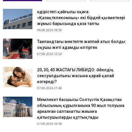
Өндірістегі қайғылы оқиға:
«Қазақтелекомның» екі бірдей қызметкері
жұмыс барысында қаза тапты
06.08.2026 18:59
Таиландтағы мектепте жаппай атыс болды:
оқушы жеті адамды өлтірген
07.08.2026 12:53
​20, 30, 40 ЖАСТАҒЫ ЛИБИДО: Әйелдің
сексуалдылығы жасына қарай қалай
өзгереді?
07.08.2026 21:40
Мемлекет басшысы Солтүстік Қазақстан
облысының құрылғанына 90 жыл толуына
арналған салтанатты жиынға
қатысушыларды құттықтады
07.08.2026 18:59