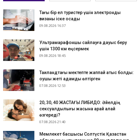
Тағы бір ел туристер үшін электронды
визаны іске қосады
09.08.2026 16:37
Ультрамарафоншы сайлауға дауыс беру
үшін 1300 км еңсермек
09.08.2026 18:45
Таиландтағы мектепте жаппай атыс болды:
оқушы жеті адамды өлтірген
07.08.2026 12:53
​20, 30, 40 ЖАСТАҒЫ ЛИБИДО: Әйелдің
сексуалдылығы жасына қарай қалай
өзгереді?
07.08.2026 21:40
Мемлекет басшысы Солтүстік Қазақстан