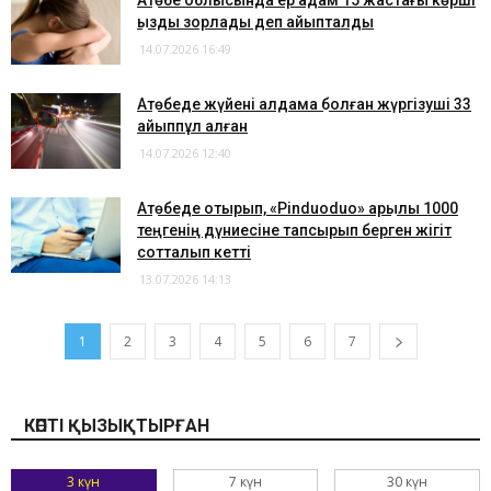
Ақтөбе облысында ер адам 15 жастағы көрші
қызды зорлады деп айыпталды
14.07.2026 16:49
Ақтөбеде жүйені алдамақ болған жүргізуші 33
айыппұл алған
14.07.2026 12:40
Ақтөбеде отырып, «Pinduoduo» арқылы 1000
теңгенің дүниесіне тапсырып берген жігіт
сотталып кетті
13.07.2026 14:13
1
2
3
4
5
6
7
КӨПТІ ҚЫЗЫҚТЫРҒАН
3 күн
7 күн
30 күн