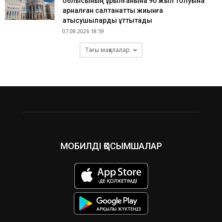
облысының құрылғанына 90 жыл толуына
арналған салтанатты жиынға
қатысушыларды құттықтады
07.08.2026 18:59
Тағы мақалалар
МОБИЛДІ ҚОСЫМШАЛАР