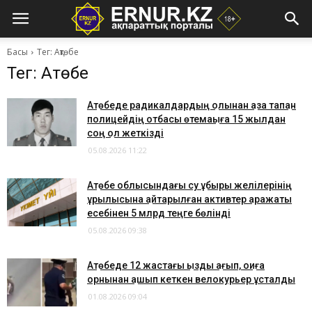
Басы
Тег: Ақтөбе
Тег: Ақтөбе
Ақтөбеде радикалдардың қолынан қаза тапқан
полицейдің отбасы өтемақыға 15 жылдан
соң қол жеткізді
05.08.2026 11:22
Ақтөбе облысындағы су құбыры желілерінің
құрылысына қайтарылған активтер қаражаты
есебінен 5 млрд теңге бөлінді
05.08.2026 09:38
Ақтөбеде 12 жастағы қызды қағып, оқиға
орнынан қашып кеткен велокурьер ұсталды
01.08.2026 09:04