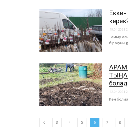
Еккен
керек
19.04.2021 2
Тамыр алм
бірақ оны 
АРАМШ
ТЫҢАЙ
болад
12.04.2021 2
Көң болма
3
4
5
6
7
8