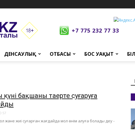
+7 775 232 77 33
ДЕНСАУЛЫҚ
ОТБАСЫ
БОС УАҚЫТ
БІ
 күні бақшаны таңертең суғаруға
айды
0:57
ол және жиі суғарған жағдайда мол өнім алуға болады деу -