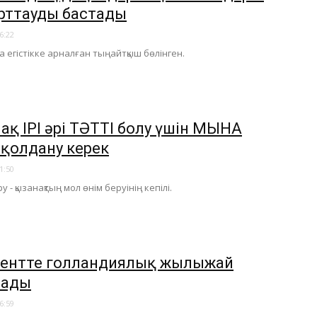
рттауды бастады
6:22
а егістікке арналған тыңайтқыш бөлінген.
нақ ІРІ әрі ТӘТТІ болу үшін МЫНА
 қолдану керек
1:50
у - қызанақтың мол өнім беруінің кепілі.
нтте голландиялық жылыжай
нады
6:59