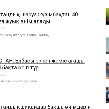
стандық шаруа жүзімбақтан 40
ға жуық өнім алады
5:29
аны жүзім егуге қолайлы аймақ.
СТАН: Елбасы еккен жеміс ағашы
 бақта өсіп тұр
5:22
 өз қолымен отырғызған.
стандық диқандар бақша өнімдерін