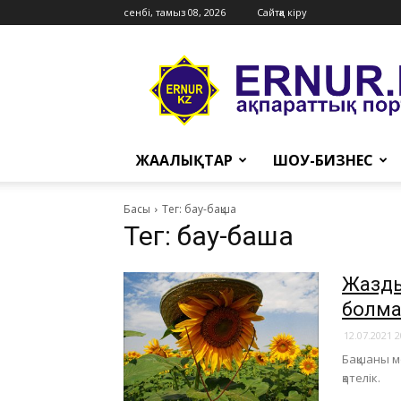
сенбі, тамыз 08, 2026
Сайтқа кіру
Ernur
Press
ЖАҢАЛЫҚТАР
ШОУ-БИЗНЕС
Басы
Тег: бау-бақша
Тег: бау-бақша
Жаздың
болм
12.07.2021 2
Бақшаны м
қателік.