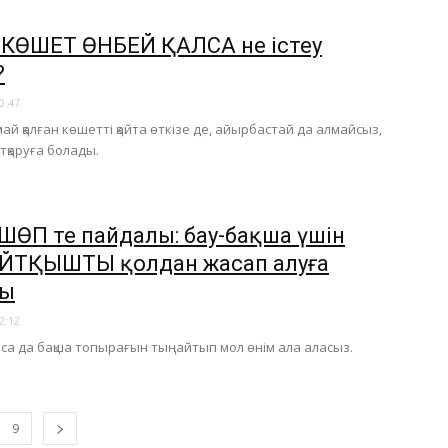
 КӨШЕТ ӨНБЕЙ ҚАЛСА не істеу
?
0:47
ай қалған көшетті қайта өткізе де, айырбастай да алмайсыз,
құтқаруға болады.
ӨП те пайдалы: бау-бақша үшін
ТҚЫШТЫ қолдан жасап алуға
ы​
2:12
са да бақша топырағын тыңайтып мол өнім ала аласыз.
9