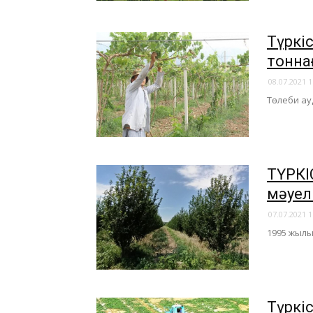
Түркі
тонна
08.07.2021 1
Төлеби ауд
ТҮРКІ
мәуелі
07.07.2021 1
1995 жылы
Түркі