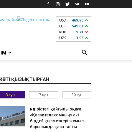
USD
469.93
EUR
541.64
RUB
5.71
UZS
3.93
ЛІМ
КӨПТІ ҚЫЗЫҚТЫРҒАН
3 күн
7 күн
30 күн
Өндірістегі қайғылы оқиға:
«Қазақтелекомның» екі
бірдей қызметкері жұмыс
барысында қаза тапты