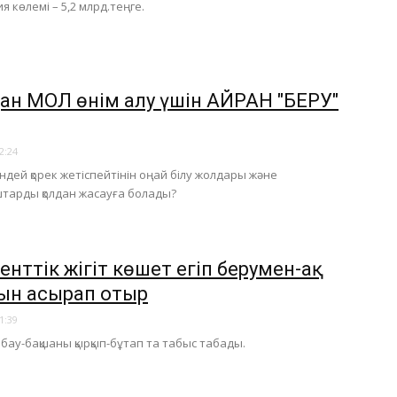
 көлемі – 5,2 млрд.теңге.
ан МОЛ өнім алу үшін АЙРАН "БЕРУ"
2:24
ндей қорек жетіспейтінін оңай білу жолдары және
тарды қолдан жасауға болады?
нттік жігіт көшет егіп берумен-ақ
ын асырап отыр
1:39
бау-бақшаны қырқып-бұтап та табыс табады.