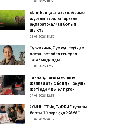
06.08.2026 18:59
«Іле-Балқашта» жолбарыс
жүргені туралы тараған
ақпарат жалған болып
шықты
05.08.2026 18:59
Түркияның Әуе күштерінде
алғаш рет әйел генерал
тағайындалды
05.08.2026 12:53
Таиландтағы мектепте
жаппай атыс болды: оқушы
жеті адамды өлтірген
07.08.2026 12:53
ЖЫНЫСТЫҚ ТӘРБИЕ туралы
басты 10 сұраққа ЖАУАП
05.08.2026 20:39