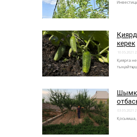
Инвестиция
Қиярд
керек
10.05.2021 2
Қиярға не
тыңайтқыш
Шымке
отбас
03.05.2021 2
Қосымша, 