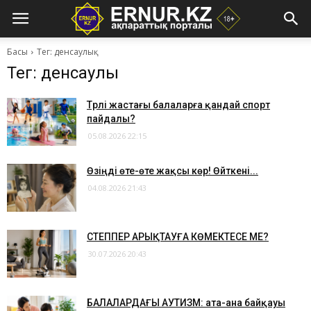
Басы
Тег: денсаулық
Тег: денсаулық
​Түрлі жастағы балаларға қандай спорт
пайдалы?
05.08.2026 22:15
​Өзіңді өте-өте жақсы көр! Өйткені...
04.08.2026 21:43
СТЕППЕР АРЫҚТАУҒА КӨМЕКТЕСЕ МЕ?
30.07.2026 20:43
​БАЛАЛАРДАҒЫ АУТИЗМ: ата-ана байқауы