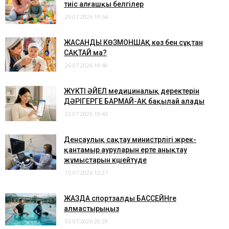
тиіс алғашқы белгілер
29.07.2026 19:54
​ЖАСАНДЫ КӨЗМОНШАҚ көз бен сұқтан
САҚТАЙ ма?
26.07.2026 19:40
​ЖҮКТІ ӘЙЕЛ медициналық деректерін
ДӘРІГЕРГЕ БАРМАЙ-АҚ бақылай алады
23.07.2026 19:43
Денсаулық сақтау министрлігі жүрек-
қантамыр ауруларын ерте анықтау
жұмыстарын күшейтуде
15.07.2026 12:27
​ЖАЗДА спортзалды БАССЕЙНге
алмастырыңыз
03.07.2026 20:29