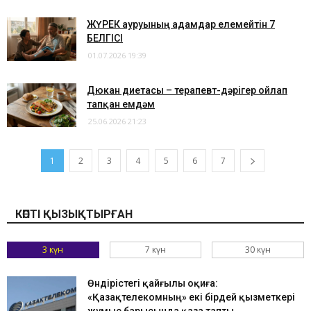
ЖҮРЕК ауруының адамдар елемейтін 7
БЕЛГІСІ
01.07.2026 19:39
Дюкан диетасы – терапевт-дәрігер ойлап
тапқан емдәм
25.06.2026 21:23
1
2
3
4
5
6
7
КӨПТІ ҚЫЗЫҚТЫРҒАН
3 күн
7 күн
30 күн
Өндірістегі қайғылы оқиға:
«Қазақтелекомның» екі бірдей қызметкері