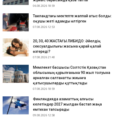
жұмыс барысында қаза тапты
06.08.2026 18:59
Таиландтағы мектепте жаппай атыс болды:
оқушы жеті адамды өлтірген
07.08.2026 12:53
​20, 30, 40 ЖАСТАҒЫ ЛИБИДО: Әйелдің
сексуалдылығы жасына қарай қалай
өзгереді?
07.08.2026 21:40
Мемлекет басшысы Солтүстік Қазақстан
облысының құрылғанына 90 жыл толуына
арналған салтанатты жиынға
қатысушыларды құттықтады
07.08.2026 18:59
Финляндияда азаматтық алғысы
келетіндер 2027 жылдан бастап жаңа
емтихан тапсырады
09.08.2026 12:58