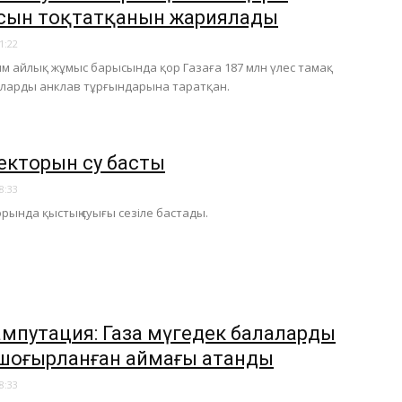
ын тоқтатқанын жариялады
1:22
м айлық жұмыс барысында қор Газаға 187 млн үлес тамақ
 оларды анклав тұрғындарына таратқан.
секторын су басты
8:33
орында қыстың суығы сезіле бастады.
ампутация: Газа мүгедек балалардың
п шоғырланған аймағы атанды
8:33