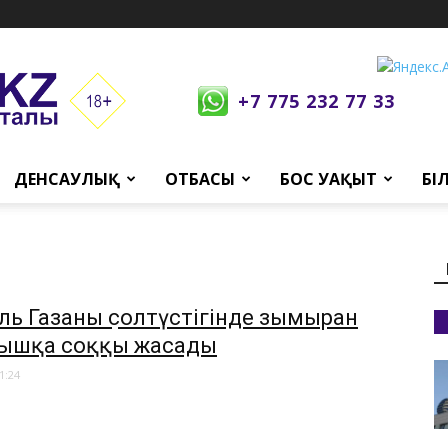
+7 775 232 77 33
ДЕНСАУЛЫҚ
ОТБАСЫ
БОС УАҚЫТ
БІ
ль Газаның солтүстігінде зымыран
ышқа соққы жасады
1:24