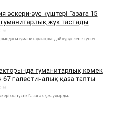
я әскери-әуе күштері Газаға 15
 гуманитарлық жүк тастады
0:56
орындағы гуманитарлық жағдай күрделене түскен.
секторында гуманитарлық көмек
н 67 палестиналық қаза тапты
0:56
скері солтүстік Газаға оқ жаудырды.