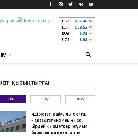
USD
467.48
EUR
539.52
RUB
5.73
UZS
3.93
ЛІМ
КӨПТІ ҚЫЗЫҚТЫРҒАН
3 күн
7 күн
30 күн
Өндірістегі қайғылы оқиға:
«Қазақтелекомның» екі
бірдей қызметкері жұмыс
барысында қаза тапты