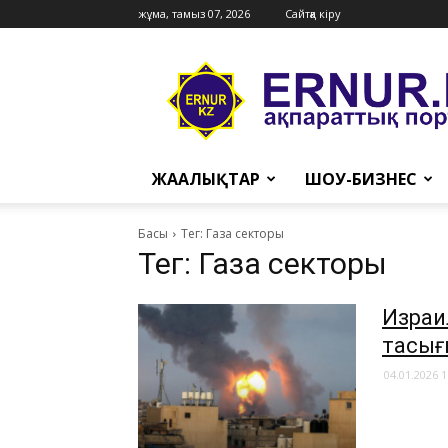
жұма, тамыз 07, 2026
Сайтқа кіру
Ernur
Press
ЖАҢАЛЫҚТАР
ШОУ-БИЗНЕС
Басы
Тег: Газа секторы
Тег: Газа секторы
Израи
тасығ
04.01.2026 1