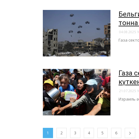
Бельги
тонна
04.08.2025 1
Газа сект
Газа 
күтке
21.07.2025 1
​Израиль ә
1
2
3
4
5
6