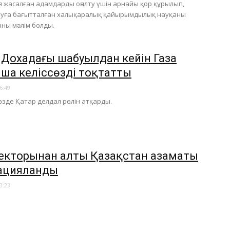
 жасалған адамдарды оңалту үшін арнайы қор құрылып,
ауға бағытталған халықаралық қайырымдылық науқаны
ны мәлім болды.
р Дохадағы шабуылдан кейін Газа
ша келіссөзді тоқтатты
6:49
сөзде Қатар делдал рөлін атқарды.
секторынан алты Қазақстан азаматы
ацияланды
3:23