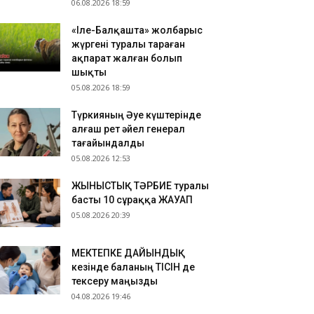
06.08.2026 18:59
«Іле-Балқашта» жолбарыс
жүргені туралы тараған
ақпарат жалған болып
шықты
05.08.2026 18:59
Түркияның Әуе күштерінде
алғаш рет әйел генерал
тағайындалды
05.08.2026 12:53
ЖЫНЫСТЫҚ ТӘРБИЕ туралы
басты 10 сұраққа ЖАУАП
05.08.2026 20:39
МЕКТЕПКЕ ДАЙЫНДЫҚ
кезінде баланың ТІСІН де
тексеру маңызды
04.08.2026 19:46