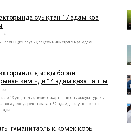
секторында суықтан 17 адам көз
ы
0:56
ы Газаның Денсаулық сақтау министрлігі мәлімдеді.
секторында қысқы боран
рынан кемінде 14 адам қаза тапты​
1:30
лар 13 үйдің толық немесе жартылай опырылуы туралы
ларға дереу әрекет жасап, 52 адамды қауіпсіз жерге
ялады.
ағы гуманитарлық көмек қоры