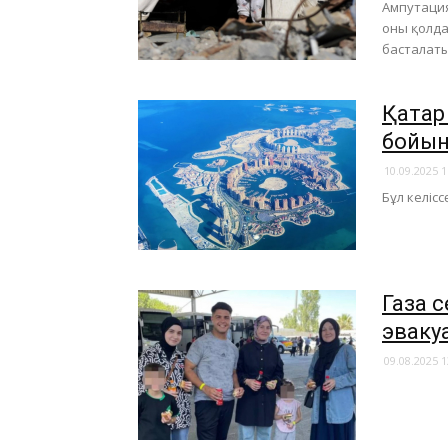
Ампутация
оны қолд
басталаты
​Қата
бойын
10.09.2025 1
Бұл келіс
Газа 
эваку
09.08.2025 1