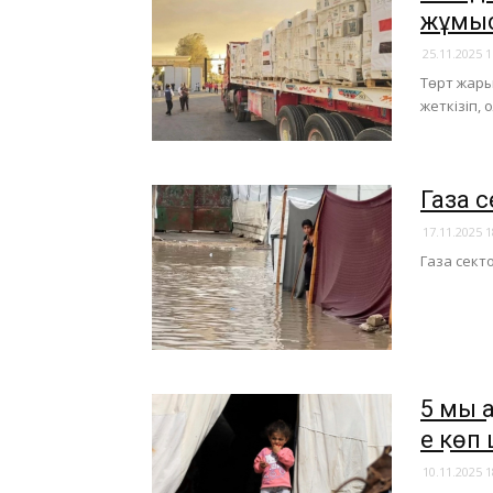
жұмыс
25.11.2025 1
Төрт жары
жеткізіп,
Газа 
17.11.2025 1
Газа сект
5 мың 
ең кө
10.11.2025 1