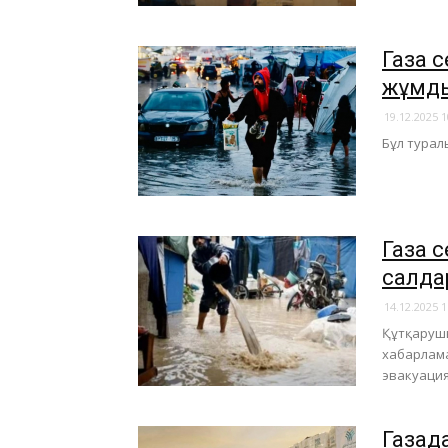
Газа 
жұмд
19.12.2025 1
Бұл турал
Газа 
салда
14.12.2025 1
Құтқарушы
хабарлама
эвакуаци
Газад