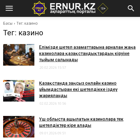
Басы
Тег: казино
Тег: казино
Елімізде шетел азаматтарына арналған жаңа
казиноларға қазақстандықтардың кіруіне
тыйым салынады
20.02.2026 15:57
Қазақстанда заңсыз онлайн казино
ұйымдастырған екі шетелдікке іздеу
жарияланды
02.02.2026 10:56
Үш облыста ашылатын казиноларға тек
шетелдіктер кіре алады
09.01.2026 09:51