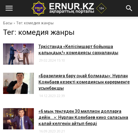
Басы
Тег: комедия жанры
Тег: комедия жанры
Түркістанда «Келісімшарт бойынша
қалыңдық!» комедиясы сахналанды
29.02.2024 15:10
​«Бразилияға бару оңай болмады»: Нұрлан
Қоянбаев кезекті комедиясын көрерменге
ұсынбақшы
14.12.2023 22:39
​«6 мың теңгеден 30 миллион долларға
дейін...»: Нұрлан Қоянбаев кино саласына
қалай келгенін айтып берді
16.09.2023 20:21