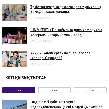
Түркістан театрында алғаш рет музыкалық
комедия сахналанады
27.04.2023 17:41
ШЫМКЕНТ: «Тіл табысқандар» комедиясы
көрермен назарына ұсынылады
29.09.2021 15:36
Айқын Төлепбергеннің "Барбаросса
жоспары" қандай?
20.03.2019 23:56
КӨПТІ ҚЫЗЫҚТЫРҒАН
3 күн
7 күн
30 күн
Өндірістегі қайғылы оқиға:
«Қазақтелекомның» екі бірдей қызметкері