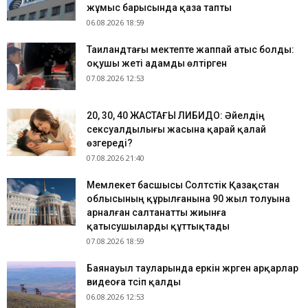
жұмыс барысында қаза тапты
06.08.2026 18:59
Таиландтағы мектепте жаппай атыс болды:
оқушы жеті адамды өлтірген
07.08.2026 12:53
​20, 30, 40 ЖАСТАҒЫ ЛИБИДО: Әйелдің
сексуалдылығы жасына қарай қалай
өзгереді?
07.08.2026 21:40
Мемлекет басшысы Солтүстік Қазақстан
облысының құрылғанына 90 жыл толуына
арналған салтанатты жиынға
қатысушыларды құттықтады
07.08.2026 18:59
Баянауыл тауларында еркін жүрген арқарлар
видеоға түсіп қалды
06.08.2026 12:53