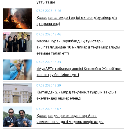
құттықтады
07.08.2026 18:46
Қазақстан әлемдегі ең ірі мыс өндірушілердің
қатарына енді
07.08.2026 18:46
Марқұм Нұрай Серікбайдың туыстары
айыпталушыдан 10 миллиард теңге моральдық
өтемақы талап етті
07.08.2026 18:33
«МузАРТ» тобының әншісі Кенжебек Жанәбілов
жансақтау бөліміне түсті
07.08.2026 18:20
Қытайдан 2,7 млрд теңгенің тауарын заңсыз
әкелгендер әшкереленді
07.08.2026 18:07
Қазақстандық ескек есушілер Азия
чемпионатында 4 медаль жеңіп алды