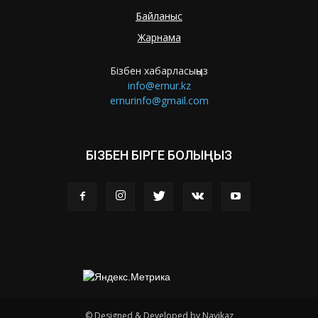
Байланыс
Жарнама
Бізбен хабарласыңыз
info@ernur.kz
ernurinfo@gmail.com
БІЗБЕН БІРГЕ БОЛЫҢЫЗ
© Designed & Developed by Navikaz