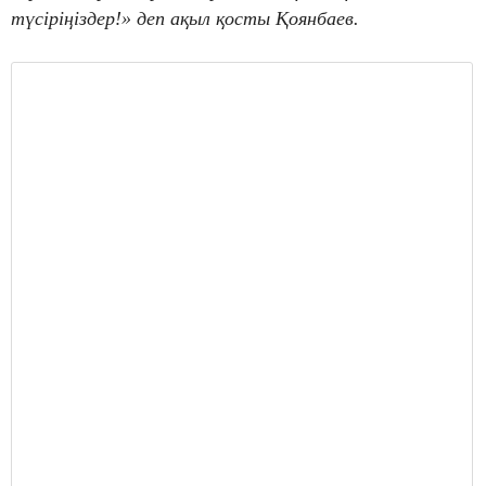
түсіріңіздер!» деп ақыл қосты Қоянбаев.