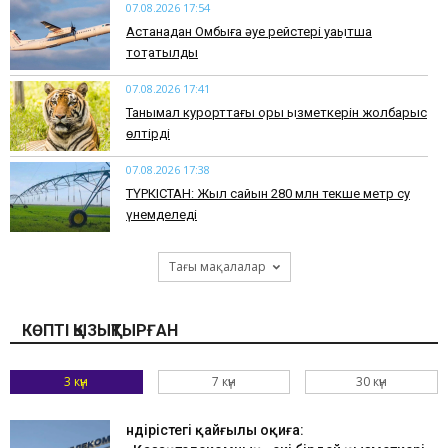
07.08.2026 17:54
Астанадан Омбыға әуе рейстері уақытша
тоқтатылды
07.08.2026 17:41
​Танымал курорттағы қорық қызметкерін жолбарыс
өлтірді
07.08.2026 17:38
ТҮРКІСТАН: Жыл сайын 280 млн текше метр су
үнемделеді
Тағы мақалалар
КӨПТІ ҚЫЗЫҚТЫРҒАН
3 күн
7 күн
30 күн
Өндірістегі қайғылы оқиға: