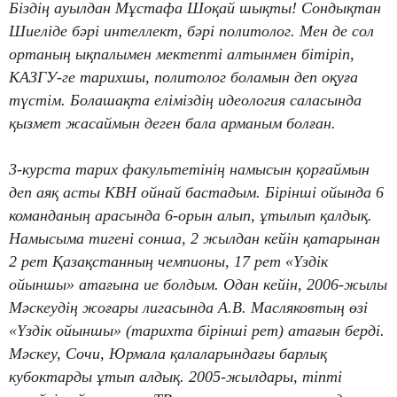
Біздің ауылдан Мұстафа Шоқай шықты! Сондықтан
Шиеліде бәрі интеллект, бәрі политолог. Мен де сол
ортаның ықпалымен мектепті алтынмен бітіріп,
КАЗГУ-ге тарихшы, политолог боламын деп оқуға
түстім. Болашақта еліміздің идеология саласында
қызмет жасаймын деген бала арманым болған.
3-курста тарих факультетінің намысын қорғаймын
деп аяқ асты КВН ойнай бастадым. Бірінші ойында 6
команданың арасында 6-орын алып, ұтылып қалдық.
Намысыма тигені сонша, 2 жылдан кейін қатарынан
2 рет Қазақстанның чемпионы, 17 рет «Үздік
ойыншы» атағына ие болдым. Одан кейін, 2006-жылы
Мәскеудің жоғары лигасында А.В. Масляковтың өзі
«Үздік ойыншы» (тарихта бірінші рет) атағын берді.
Мәскеу, Сочи, Юрмала қалаларындағы барлық
кубоктарды ұтып алдық. 2005-жылдары, тіпті