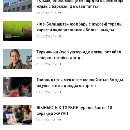
«Қазақтелекомның» екі бірдей қызметкері
жұмыс барысында қаза тапты
06.08.2026 18:59
«Іле-Балқашта» жолбарыс жүргені туралы
тараған ақпарат жалған болып шықты
05.08.2026 18:59
Түркияның Әуе күштерінде алғаш рет әйел
генерал тағайындалды
05.08.2026 12:53
Таиландтағы мектепте жаппай атыс болды:
оқушы жеті адамды өлтірген
07.08.2026 12:53
ЖЫНЫСТЫҚ ТӘРБИЕ туралы басты 10
сұраққа ЖАУАП
05.08.2026 20:39