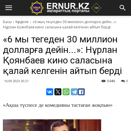
Басы
Күнделік
​«6 мың теңгеден 30 миллион долларға дейін...»:
Нұрлан Қоянбаев кино саласына қалай келгенін айтып берді
​«6 мың теңгеден 30 миллион
долларға дейін...»: Нұрлан
Қоянбаев кино саласына
қалай келгенін айтып берді
16.09.2023 20:21
5 045
0
«Ақша түспесе де комедияны тастаған жоқпын»