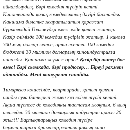
айналдырдық. Бәрі комедия түсіріп кетті.
Кинотеатрда қазақ комедеясының дәуірі басталды.
Қаншама билетке жаратылатын қаражат
бұрынғыдай Голливудқа емес ,елде қалып жатыр.
Қазір елімізде 100 комедия түсіріліп жатыр. 1 киноға
300 мың доллар кетсе, орта есеппен 100 комедия
бюджеті 30 миллион долларлық киноиндустрияға
айналды. Қаншама жұмыс орны!
Қазір бір актер бос
емес! Бәрі сьемкада, бәрі продюсер… Біреуі рахмет
айтпайды. Мені конкурент санайды.
Тимирязев көшесінде, квартирада, қатып қалған
нанды суға батырып жеген кез есіме түсіп кетті.
Ақша түспесе де комедияны тастаған жоқпын. 6 мың
теңгеден 30 миллион долларлық индустрия арасы 20
жыл!!! Барлықтарыңыз комедия түсіре
бермей,тарихи драмалар,мотивациялық кино