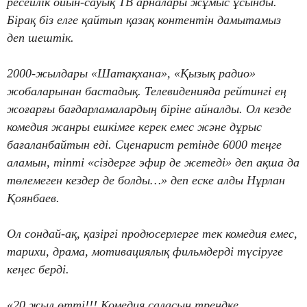
ресейлік ойын-сауық ТВ арналары жұмыс ұсынды.
Бірақ біз елге қайтып қазақ контентін дамытамыз
деп шештік.
2000-жылдары «Шатақхана», «Қызық радио»
жобаларынан бастадық. Телевиденияда рейтингі ең
жоғарғы бағдарламалардың біріне айналды. Ол кезде
комедия жанры ешкімге керек емес және дұрыс
бағаланбайтын еді. Сценарист ретінде 6000 теңге
аламын, тіпті «сіздерге эфир де жетеді» деп ақша да
төлемеген кездер де болды…» деп еске алды Нұрлан
Қоянбаев.
Ол сондай-ақ, қазіргі продюсерлерге тек комедия емес,
тарихи, драма, мотивациялық фильмдерді түсіруге
кеңес берді.
«20 жыл өтті!!! Комедия саласын трендке