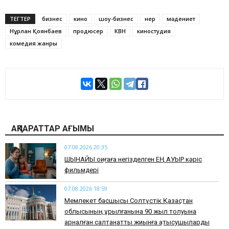
ТЕГТЕР
бизнес
кино
шоу-бизнес
өнер
мәдениет
Нұрлан Қоянбаев
продюсер
КВН
киностудия
комедия жанры
АҚПАРАТТАР АҒЫМЫ
07.08.2026 20:35
​ШЫНАЙЫ оқиғаға негізделген ЕҢ АУЫР кәріс
фильмдері
07.08.2026 18:59
Мемлекет басшысы Солтүстік Қазақстан
облысының құрылғанына 90 жыл толуына
арналған салтанатты жиынға қатысушыларды