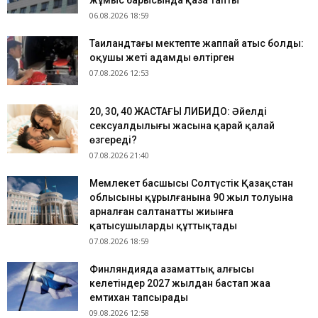
жұмыс барысында қаза тапты
06.08.2026 18:59
Таиландтағы мектепте жаппай атыс болды:
оқушы жеті адамды өлтірген
07.08.2026 12:53
​20, 30, 40 ЖАСТАҒЫ ЛИБИДО: Әйелдің
сексуалдылығы жасына қарай қалай
өзгереді?
07.08.2026 21:40
Мемлекет басшысы Солтүстік Қазақстан
облысының құрылғанына 90 жыл толуына
арналған салтанатты жиынға
қатысушыларды құттықтады
07.08.2026 18:59
Финляндияда азаматтық алғысы
келетіндер 2027 жылдан бастап жаңа
емтихан тапсырады
09.08.2026 12:58