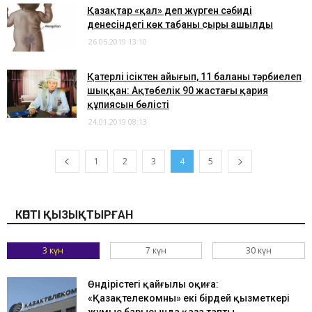
Қазақтар «қал» деп жүрген сәбидің
денесіндегі көк таңбаның сыры ашылды
26.05.2019 13:10
​Қатерлі ісіктен айығып, 11 баланы тәрбиелеп
шыққан: Ақтөбелік 90 жастағы қария
құпиясын бөлісті
24.01.2019 08:13
1
2
3
4
5
КӨПТІ ҚЫЗЫҚТЫРҒАН
3 күн
7 күн
30 күн
Өндірістегі қайғылы оқиға:
«Қазақтелекомның» екі бірдей қызметкері