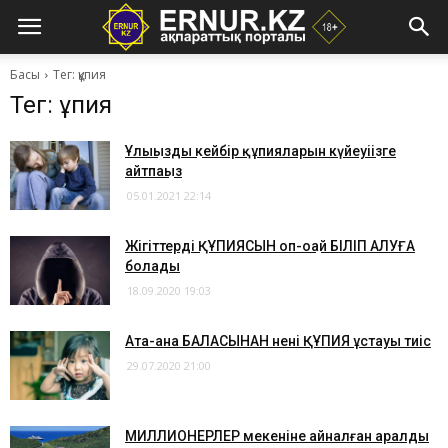
Басы
Тег: құпия
Тег: құпия
​Ұлыңыздың кейбір құпияларын күйеуіңізге
айтпаңыз
05.01.2021 22:14
Жігіттердің ҚҰПИЯСЫН оп-оңай БІЛІП АЛУҒА
болады
18.09.2020 19:03
Ата-ана БАЛАСЫНАН нені ҚҰПИЯ ұстауы тиіс
29.07.2020 21:00
МИЛЛИОНЕРЛЕР мекеніне айналған аралдың