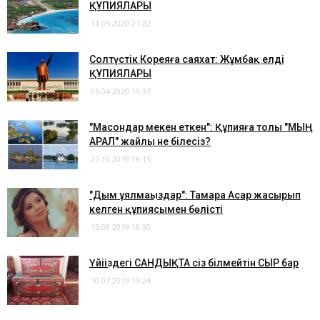
ҚҰПИЯЛАРЫ
11.05.2020 21:22
Солтүстік Кореяға саяхат: Жұмбақ елдің
ҚҰПИЯЛАРЫ
06.04.2020 19:37
"Масондар мекен еткен": Құпияға толы "МЫҢ
АРАЛ" жайлы не білесіз?
27.10.2019 19:15
"Дым ұялмаңыздар": Тамара Асар жасырып
келген құпиясымен бөлісті
15.08.2019 18:30
​Үйіңіздегі САНДЫҚТА сіз білмейтін СЫР бар
10.07.2019 19:24