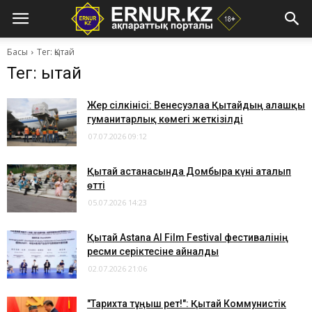
Басы
Тег: Қытай
Тег: Қытай
Жер сілкінісі: Венесуэлаға Қытайдың алғашқы
гуманитарлық көмегі жеткізілді
07.07.2026 09:12
Қытай астанасында Домбыра күні аталып
өтті
05.07.2026 14:23
Қытай Astana AI Film Festival фестивалінің
ресми серіктесіне айналды
02.07.2026 21:06
"Тарихта тұңғыш рет!": Қытай Коммунистік