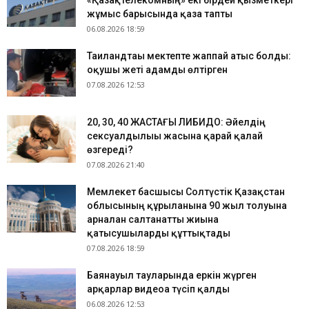
«Қазақтелекомның» екі бірдей қызметкері
жұмыс барысында қаза тапты
06.08.2026 18:59
Таиландтағы мектепте жаппай атыс болды:
оқушы жеті адамды өлтірген
07.08.2026 12:53
​20, 30, 40 ЖАСТАҒЫ ЛИБИДО: Әйелдің
сексуалдылығы жасына қарай қалай
өзгереді?
07.08.2026 21:40
Мемлекет басшысы Солтүстік Қазақстан
облысының құрылғанына 90 жыл толуына
арналған салтанатты жиынға
қатысушыларды құттықтады
07.08.2026 18:59
Баянауыл тауларында еркін жүрген
арқарлар видеоға түсіп қалды
06.08.2026 12:53