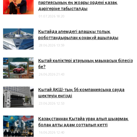
партиясының ең жоғары ордені қазақ
дәрігеріне табысталды
01.07.2026 18:20
Қытайда әлемдегі алғашқы толық
роботтандырылған қонақүй ашылады
28.06.2026 13:59
Қытай көліктері атауының мағынасын білесіз
бе?
26.06.2026 21:43
Қытай АҚШ-тың 56 компаниясына сауда
шектеуін енгізді
23.06.2026 12:53
Қазақстаннан Қытайға уран алып шығармақ
болған алты адам сотталып кетті
16.06.2026 12:40