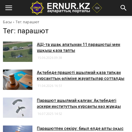
Басы
Тег: парашют
Тег: парашют
АҚШ-та ұшақ апатынан 11 парашютші мен
ұшқыш қаза тапты
15.06.2026 09:38
Ақтөбеде прашюті ашылмай қаза тапқан
курсанттың өліміне жауаптылар сотталды
11.04.2026 16:51
Парашют ашылмай қалған: Ақтөбедегі
әскери институттың курсанты көз жұмды
16.07.2025 14:52
Парашютпен секіру: биыл елде алты оқыс