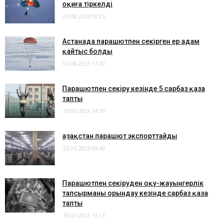
оқиға тіркелді
09.08.2023 08:25
Астанада парашютпен секірген ер адам
қайтыс болды
01.08.2023 17:20
Парашютпен секіру кезінде 5 сарбаз қаза
тапты
25.05.2023 14:57
Қазақстан парашют экспорттайды
23.05.2023 09:43
Парашютпен секіруден оқу-жауынгерлік
тапсырманы орындау кезінде сарбаз қаза
тапты
18.01.2023 13:13