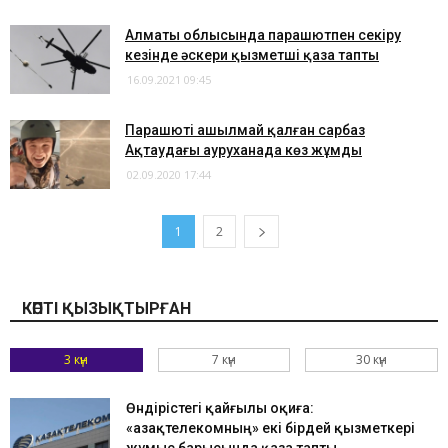
Алматы облысында парашютпен секіру
кезінде әскери қызметші қаза тапты
16.09.2021 09:45
Парашюті ашылмай қалған сарбаз
Ақтаудағы ауруханада көз жұмды
02.09.2020 17:44
1
2
КӨПТІ ҚЫЗЫҚТЫРҒАН
3 күн
7 күн
30 күн
Өндірістегі қайғылы оқиға:
«Қазақтелекомның» екі бірдей қызметкері