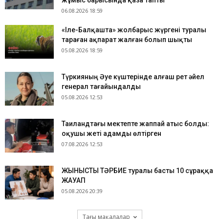
жұмыс барысында қаза тапты
06.08.2026 18:59
«Іле-Балқашта» жолбарыс жүргені туралы
тараған ақпарат жалған болып шықты
05.08.2026 18:59
Түркияның Әуе күштерінде алғаш рет әйел
генерал тағайындалды
05.08.2026 12:53
Таиландтағы мектепте жаппай атыс болды:
оқушы жеті адамды өлтірген
07.08.2026 12:53
ЖЫНЫСТЫҚ ТӘРБИЕ туралы басты 10 сұраққа
ЖАУАП
05.08.2026 20:39
Тағы мақалалар