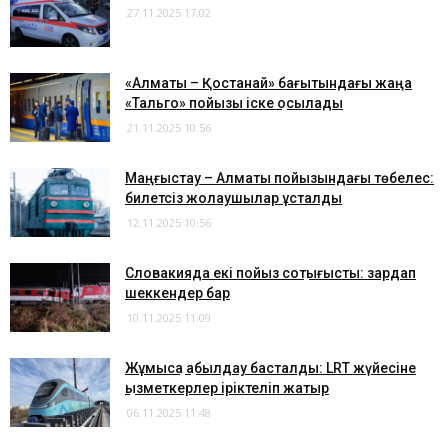
27.11.2025 17:02
«Алматы – Қостанай» бағытындағы жаңа
«Тальго» пойызы іске қосылады
21.11.2025 10:56
Маңғыстау – Алматы пойызындағы төбелес:
билетсіз жолаушылар ұсталды
12.11.2025 10:56
Словакияда екі пойыз соқтығысты: зардап
шеккендер бар
10.11.2025 11:09
​Жұмысқа қабылдау басталды: LRT жүйесіне
қызметкерлер іріктеліп жатыр
06.11.2025 11:48