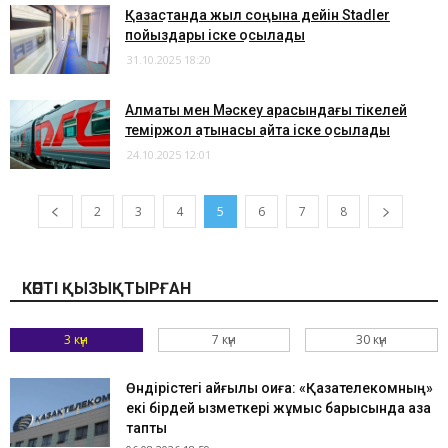
​Қазақстанда жыл соңына дейін Stadler
пойыздары іске қосылады
31.10.2025 18:20
Алматы мен Мәскеу арасындағы тікелей
теміржол қатынасы қайта іске қосылады
24.10.2025 12:01
2
3
4
5
6
7
8
КӨПТІ ҚЫЗЫҚТЫРҒАН
3 күн
7 күн
30 күн
Өндірістегі қайғылы оқиға: «Қазақтелекомның»
екі бірдей қызметкері жұмыс барысында қаза
тапты