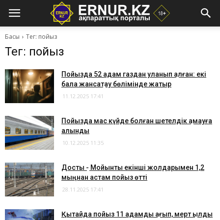
Басы
Тег: пойыз
Тег: пойыз
Пойызда 52 адам газдан уланып қалған: екі
бала жансақтау бөлімінде жатыр
11.12.2025 17:41
Пойызда мас күйде болған шетелдік қамауға
алынды
10.12.2025 11:35
​Достық - Мойынты екінші жолдарымен 1,2
мыңнан астам пойыз өтті
28.11.2025 17:41
Қытайда пойыз 11 адамды қағып, мерт қылды