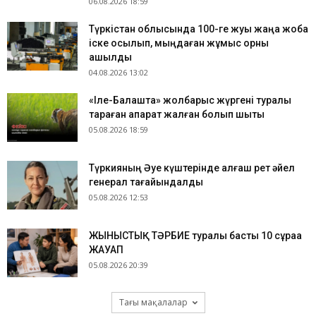
06.08.2026 18:59
Түркістан облысында 100-ге жуық жаңа жоба
іске қосылып, мыңдаған жұмыс орны
ашылды
04.08.2026 13:02
«Іле-Балқашта» жолбарыс жүргені туралы
тараған ақпарат жалған болып шықты
05.08.2026 18:59
Түркияның Әуе күштерінде алғаш рет әйел
генерал тағайындалды
05.08.2026 12:53
ЖЫНЫСТЫҚ ТӘРБИЕ туралы басты 10 сұраққа
ЖАУАП
05.08.2026 20:39
Тағы мақалалар