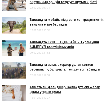
вирусының өршуін тоқтатуға шұғыл кірісті
22.02.2026 09:01
​Таиландта жабайы пілдерге контрацептивтік
вакцина егіле бастады
15.02.2026 10:52
Таиландта КҮННЕН ҚОРҒАЙТЫН крем үшін
АЙЫППҰЛ төлеуіңіз мүмкін
09.02.2026 21:54
Таиландта қылмыскерлер ұрлап кеткен
ресейліктің бөлшектелген денесі табылды
02.02.2026 12:53
Алматылық фельдшер Таиландта екі жасар
қызды құтқарып қалды
16.01.2026 12:27