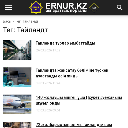
Басы
Тег: Тайландт
Тег: Тайландт
Таиландқа турлар қымбаттайды
26.03.2026 17:02
​Таиландта жансақтау бөліміне түскен
қазақстандық есін жиды
19.03.2026 15:44
140 жолаушы мінген ұшақ Пхукет әуежайына
шұғыл қонды
12.03.2026 09:51
​72 жолбарыстың өлімі: Таиланд мысық