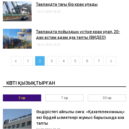
Таиландта тағы бір кран құлады
15.01.2026 18:20
Таиландта пойыздың үстіне кран құлап, 20-
дан астам адам қаза тапты (ВИДЕО)
14.01.2026 12:01
1
2
3
4
5
6
7
КӨПТІ ҚЫЗЫҚТЫРҒАН
3 күн
7 күн
30 күн
Өндірістегі қайғылы оқиға: «Қазақтелекомның»
екі бірдей қызметкері жұмыс барысында қаза
тапты