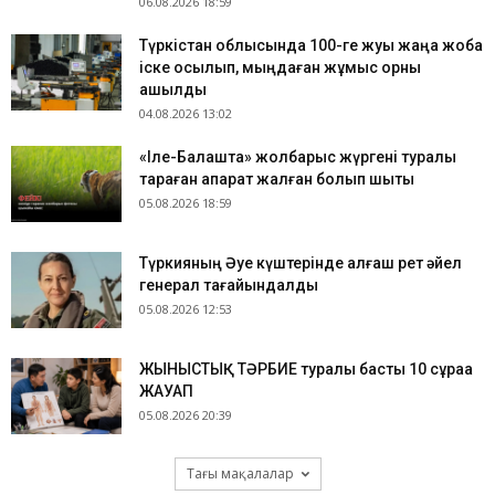
06.08.2026 18:59
Түркістан облысында 100-ге жуық жаңа жоба
іске қосылып, мыңдаған жұмыс орны
ашылды
04.08.2026 13:02
«Іле-Балқашта» жолбарыс жүргені туралы
тараған ақпарат жалған болып шықты
05.08.2026 18:59
Түркияның Әуе күштерінде алғаш рет әйел
генерал тағайындалды
05.08.2026 12:53
ЖЫНЫСТЫҚ ТӘРБИЕ туралы басты 10 сұраққа
ЖАУАП
05.08.2026 20:39
Тағы мақалалар