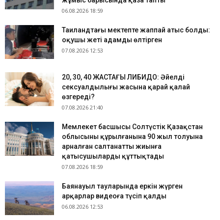
жұмыс барысында қаза тапты
06.08.2026 18:59
Таиландтағы мектепте жаппай атыс болды:
оқушы жеті адамды өлтірген
07.08.2026 12:53
​20, 30, 40 ЖАСТАҒЫ ЛИБИДО: Әйелдің
сексуалдылығы жасына қарай қалай
өзгереді?
07.08.2026 21:40
Мемлекет басшысы Солтүстік Қазақстан
облысының құрылғанына 90 жыл толуына
арналған салтанатты жиынға
қатысушыларды құттықтады
07.08.2026 18:59
Баянауыл тауларында еркін жүрген
арқарлар видеоға түсіп қалды
06.08.2026 12:53