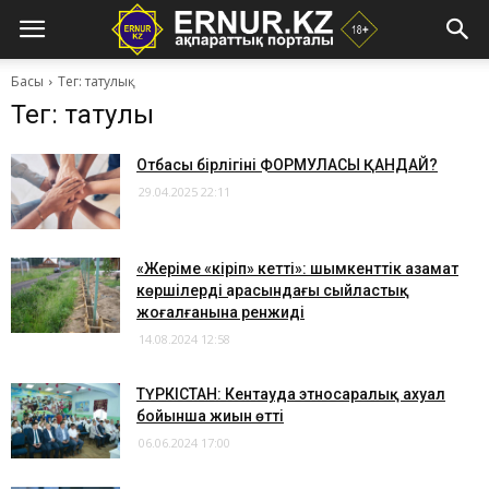
Басы
Тег: татулық
Тег: татулық
​Отбасы бірлігінің ФОРМУЛАСЫ ҚАНДАЙ?
29.04.2025 22:11
​«Жеріме «кіріп» кетті»: шымкенттік азамат
көршілердің арасындағы сыйластық
жоғалғанына ренжиді
14.08.2024 12:58
ТҮРКІСТАН: Кентауда этносаралық ахуал
бойынша жиын өтті
06.06.2024 17:00