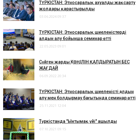
ТҮРКІСТАН: Этносаралық ахуалды жақсарту
жолдары қарастырылды
03.06.2024 09:37
ТҮРКІСТАН: Этносаралық шиеленістердің
алдын алу бойынша семинар өтті
22.05.2023 09:01
​Сүйген жардың КӨҢІЛІН ҚАЛДЫРАТЫН БЕС
ЖАҒДАЙ
06.09.2022 20:34
ТҮРКІСТАН: Этносаралық шиеленістің алдын
алу мен болдырмау бағытында семинар өтті
25.11.2021 12:04
Түркістанда "Ынтымақ үйі" ашылды
07.10.2021 09:15