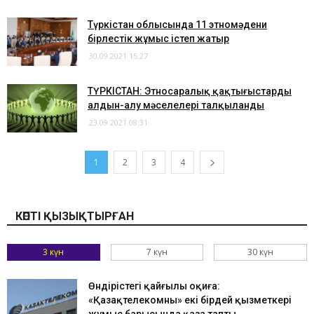
Түркістан облысында 11 этномәдени
бірлестік жұмыс істеп жатыр
30.09.2021 15:27
ТҮРКІСТАН: Этносаралық қақтығыстардың
алдын-алу мәселелері талқыланды
23.09.2021 08:31
1
2
3
4
КӨПТІ ҚЫЗЫҚТЫРҒАН
3 күн
7 күн
30 күн
Өндірістегі қайғылы оқиға:
«Қазақтелекомның» екі бірдей қызметкері