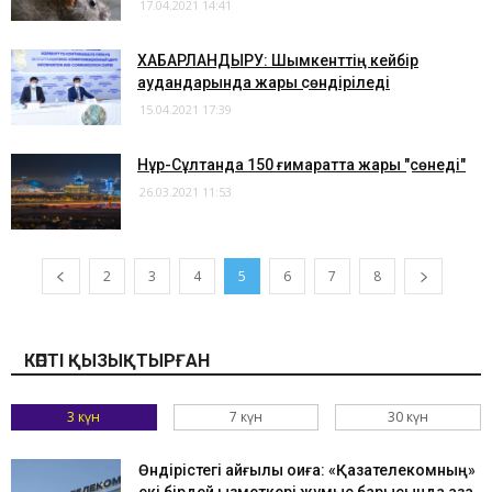
17.04.2021 14:41
ХАБАРЛАНДЫРУ: Шымкенттің кейбір
аудандарында жарық сөндіріледі
15.04.2021 17:39
Нұр-Сұлтанда 150 ғимаратта жарық "сөнеді"
26.03.2021 11:53
2
3
4
5
6
7
8
КӨПТІ ҚЫЗЫҚТЫРҒАН
3 күн
7 күн
30 күн
Өндірістегі қайғылы оқиға: «Қазақтелекомның»