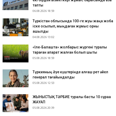
екі бірдей қызметкері жұмыс барысында қаза
тапты
06.08.2026 18:59
Түркістан облысында 100-ге жуық жаңа жоба
іске қосылып, мыңдаған жұмыс орны
ашылды
04.08.2026 13:02
«Іле-Балқашта» жолбарыс жүргені туралы
тараған ақпарат жалған болып шықты
05.08.2026 18:59
Түркияның Әуе күштерінде алғаш рет әйел
генерал тағайындалды
05.08.2026 12:53
ЖЫНЫСТЫҚ ТӘРБИЕ туралы басты 10 сұраққа
ЖАУАП
05.08.2026 20:39