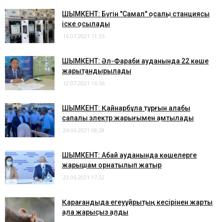
ШЫМКЕНТ: Бүгін "Самал" қосалқы станциясы
іске қосылады
16.07.2021 11:35
ШЫМКЕНТ: Әл-Фараби ауданында 22 көше
жарықтандырылады
12.07.2021 16:36
ШЫМКЕНТ: Қайнарбұлақ тұрғын алабы
сапалы электр жарығымен қамтылады
24.06.2021 08:28
ШЫМКЕНТ: Абай ауданында көшелерге
жарықшам орнатылып жатыр
23.06.2021 17:32
Қарағандыда егеуқұйрықтың кесірінен жарты
қала жарықсыз қалды