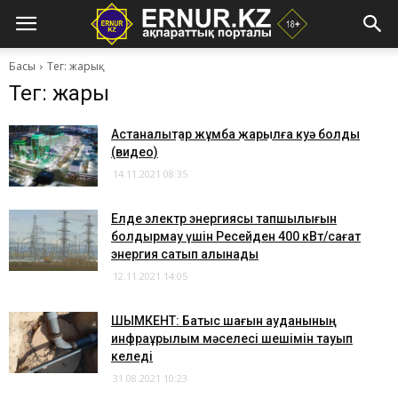
Басы
Тег: жарық
Тег: жарық
Астаналықтар жұмбақ жарқылға куә болды
(видео)
14.11.2021 08:35
Елде электр энергиясы тапшылығын
болдырмау үшін Ресейден 400 кВт/сағат
энергия сатып алынады
12.11.2021 14:05
ШЫМКЕНТ: Батыс шағын ауданының
инфрақұрылым мәселесі шешімін тауып
келеді
31.08.2021 10:23