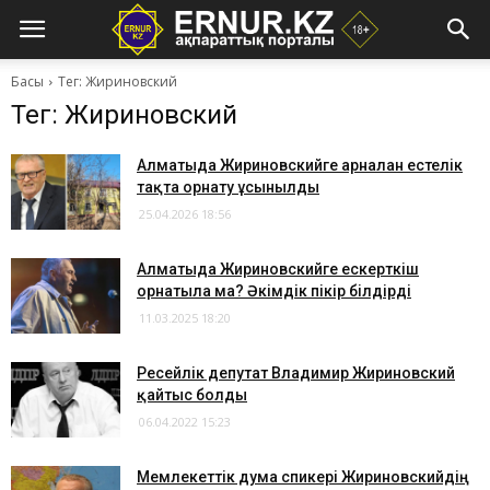
Басы
Тег: Жириновский
Тег: Жириновский
Алматыда Жириновскийге арналған естелік
тақта орнату ұсынылды
25.04.2026 18:56
Алматыда Жириновскийге ескерткіш
орнатыла ма? Әкімдік пікір білдірді
11.03.2025 18:20
Ресейлік депутат Владимир Жириновский
қайтыс болды
06.04.2022 15:23
Мемлекеттік дума спикері Жириновскийдің