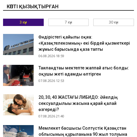
КӨПТІ ҚЫЗЫҚТЫРҒАН
3 күн
7 күн
30 күн
Өндірістегі қайғылы оқиға:
«Қазақтелекомның» екі бірдей қызметкері
жұмыс барысында қаза тапты
06.08.2026 18:59
Таиландтағы мектепте жаппай атыс болды:
оқушы жеті адамды өлтірген
07.08.2026 12:53
​20, 30, 40 ЖАСТАҒЫ ЛИБИДО: Әйелдің
сексуалдылығы жасына қарай қалай
өзгереді?
07.08.2026 21:40
Мемлекет басшысы Солтүстік Қазақстан
облысының құрылғанына 90 жыл толуына