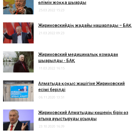
өлімін жоққа шығарды
25.03.2022 15:23
Жириновскийдің жағдайы нашарлады – БАҚ
21.03.2022 09:23
Жириновский медициналық комадан
шығарылды - БАҚ
11.03.2022 16:15
Алматыда қоқыс жәшігіне Жириновский
есімі берілді
06.11.2020 13:51
Жириновский Алматыдағы көшенің бірін өз
атына ауыстыруды ұсынды
23.10.2020 16:39