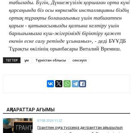
табылады. Бүгін, Дүниежүзілік қоршаған орта күні
қарсаңында біз осы көркемдік инсталляцияны біздің
ортақ тұрақты болашағымыз үшін табиғатпен
қарым - қатынасымызды қалпына келтіру үшін
барлығымызға күш-жігерімізді біріктіру қажет
екенін еске салу ретінде ұсынамыз»,
- деді БҰҰДБ
Тұрақты өкілінің орынбасары Виталий Времиш.
ТЕГТЕР
құм
Түркістан облысы
сексеуіл
АҚПАРАТТАР АҒЫМЫ
07.08.2026 11:22
Грантпен оқуға түссеңіз де гранттан айырылып