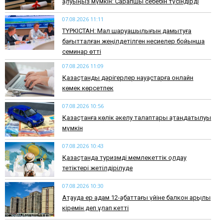
қалуыңыз мүмкін: Сарапшы себебін түсіндірді
07.08.2026 11:11
ТҮРКІСТАН: Мал шаруашылығын дамытуға
бағытталған жеңілдетілген несиелер бойынша
семинар өтті
07.08.2026 11:09
Қазақстандық дәрігерлер науқастарға онлайн
көмек көрсетпек
07.08.2026 10:56
Қазақстанға көлік әкелу талаптары қатаңдатылуы
мүмкін
07.08.2026 10:43
Қазақстанда туризмді мемлекеттік қолдау
тетіктері жетілдірілуде
07.08.2026 10:30
Ақтауда ер адам 12-қабаттағы үйіне балкон арқылы
кіремін деп құлап кетті