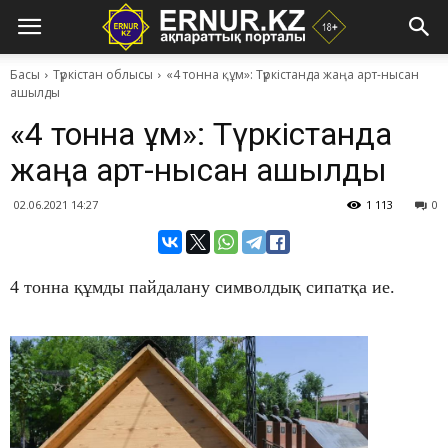
Басы
Түркістан облысы
«4 тонна құм»: Түркістанда жаңа арт-нысан
ашылды
«4 тонна құм»: Түркістанда
жаңа арт-нысан ашылды
02.06.2021 14:27
1 113
0
4 тонна құмды пайдалану символдық сипатқа ие.