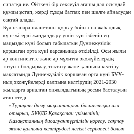
сипатқа ие. Өйткені бір сексеуіл ағашы дәл осындай
құмды ұстап, жерді тұзды батпақ пен шөлге айналудан
сақтай алады.
Бұл іс-шара планетаны қорғау бойынша жаһандық
күш-жігерді жандандыру үшін күнтізбенің ең
маңызды күні болып табылатын Дүниежүзілік
қоршаған орта күні қарсаңында өткізілді. Осы жылы
әр континентте және әр мұхитта экожүйелердің
тозуын болдырмау, тоқтату және қалпына келтіру
мақсатында Дүниежүзілік қоршаған орта күні БҰҰ-
ның экожүйелерді қалпына келтірудің 2021-2030
жылдарға арналған онжылдығының ресми басталуын
атап өтеді.
«Тұрақты даму мақсаттарын басшылыққа ала
отырып, БҰҰДБ Қазақстан үкіметінің
Қазақстанның биоалуантүрлілігін қорғау, сақтау
және қалпына келтірудегі негізгі серіктесі болып