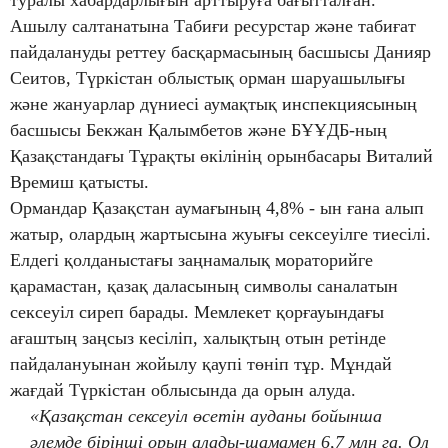
Ашылу салтанатына Табиғи ресурстар және табиғат
пайдалануды реттеу басқармасының басшысы Данияр
Сеитов, Түркістан облыстық орман шаруашылығы
және жануарлар дүниесі аумақтық инспекциясының
басшысы Бекжан Қалымбетов және БҰҰДБ-ның
Қазақстандағы Тұрақты өкілінің орынбасары Виталий
Времиш қатысты.
Ормандар Қазақстан аумағының 4,8% - ын ғана алып
жатыр, олардың жартысына жуығы сексеуілге тиесілі.
Елдегі қолданыстағы заңнамалық мораторийге
қарамастан, қазақ даласының символы саналатын
сексеуіл сиреп барады. Мемлекет қорғауындағы
ағаштың заңсыз кесіліп, халықтың отын ретінде
пайдалануынан жойылу қаупі төніп тұр. Мұндай
жағдай Түркістан облысында да орын алуда.
«Қазақстан сексеуіл өсетін ауданы бойынша
әлемде бірінші орын алады-шамамен 6,7 млн га. Ол