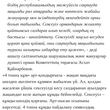
біздің республикамыздың экожүйесін сақтауда
маңызды рөл атқарады және көптеген жабайы
жануарлар мен өсімдіктердің мекендейтін орны
болып табылады. Сексеуіл ормандарын жоғалту
қайтымсыз салдарға алып келеді, олардың ең
бастысы - шөлейттену. Сексеуілді заңсыз кесуден
қорғап қана қоймай, оны сақтаудың маңыздылығы
туралы халықты хабардар ету қажет»,
- деді
ашылу салтанатында шаруашылық және жануарлар
дүниесі орман Комитетінің төрағасы Асхат
Қайнарбеков.
«4 тонна құм» арт-қондырғысы - жақын маңдағы
шөлден әкелінген құммен жабылған үй. Ал, қолдан
жасалған үйшік сексеуілді кесу салдарынан ауылдарға
жақындап келе жатқан құмды бейнелейді. Сексеуіл –
құмды-шөлдің қорғаны. Арт-нысан осыныны
көрсетеді. 4 тонна құмды пайдалану символдық