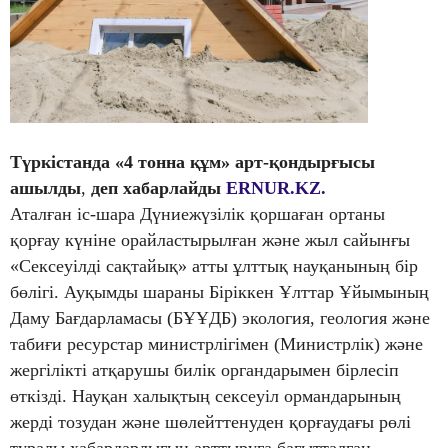
Түркістанда «4 тонна құм» арт-қондырғысы
ашылды
,
деп хабарлайды
ERNUR.KZ.
Аталған іс-шара Дүниежүзілік қоршаған ортаны
қорғау күніне орайластырылған және жыл сайынғы
«Сексеуілді сақтайық» атты ұлттық науқанының бір
бөлігі. Ауқымды шараны Біріккен Ұлттар Ұйымының
Даму Бағдарламасы (БҰҰДБ) экология, геология және
табиғи ресурстар министрлігімен (Министрлік) және
жергілікті атқарушы билік органдарымен бірлесіп
өткізді. Науқан халықтың сексеуіл ормандарының
жерді тозудан және шөлейттенуден қорғаудағы рөлі
туралы хабардарлығын арттыруға бағытталған.