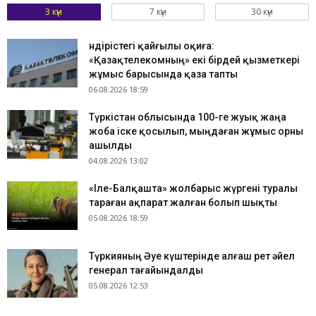
3 күн
7 күн
30 күн
Өндірістегі қайғылы оқиға:
«Қазақтелекомның» екі бірдей қызметкері
жұмыс барысында қаза тапты
06.08.2026 18:59
Түркістан облысында 100-ге жуық жаңа
жоба іске қосылып, мыңдаған жұмыс орны
ашылды
04.08.2026 13:02
«Іле-Балқашта» жолбарыс жүргені туралы
тараған ақпарат жалған болып шықты
05.08.2026 18:59
Түркияның Әуе күштерінде алғаш рет әйел
генерал тағайындалды
05.08.2026 12:53