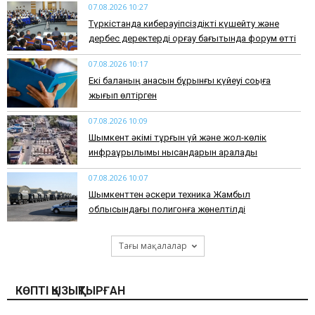
07.08.2026 10:27
Түркістанда киберқауіпсіздікті күшейту және
дербес деректерді қорғау бағытында форум өтті
07.08.2026 10:17
Екі баланың анасын бұрынғы күйеуі соққыға
жығып өлтірген
07.08.2026 10:09
Шымкент әкімі тұрғын үй және жол-көлік
инфрақұрылымы нысандарын аралады
07.08.2026 10:07
​Шымкенттен әскери техника Жамбыл
облысындағы полигонға жөнелтілді
Тағы мақалалар
КӨПТІ ҚЫЗЫҚТЫРҒАН