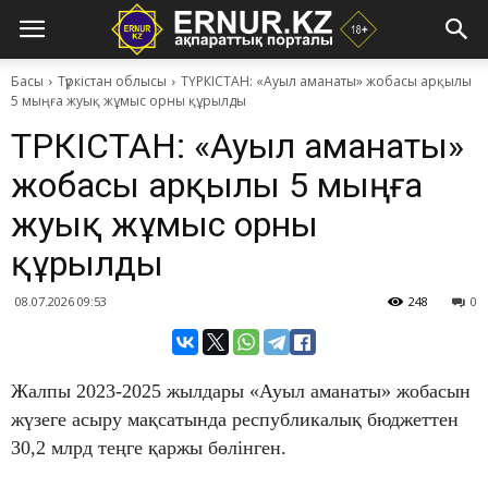
Басы
Түркістан облысы
ТҮРКІСТАН: «Ауыл аманаты» жобасы арқылы
5 мыңға жуық жұмыс орны құрылды
ТҮРКІСТАН: «Ауыл аманаты»
жобасы арқылы 5 мыңға
жуық жұмыс орны
құрылды
08.07.2026 09:53
248
0
Жалпы 2023-2025 жылдары «Ауыл аманаты» жобасын
жүзеге асыру мақсатында республикалық бюджеттен
30,2 млрд теңге қаржы бөлінген.