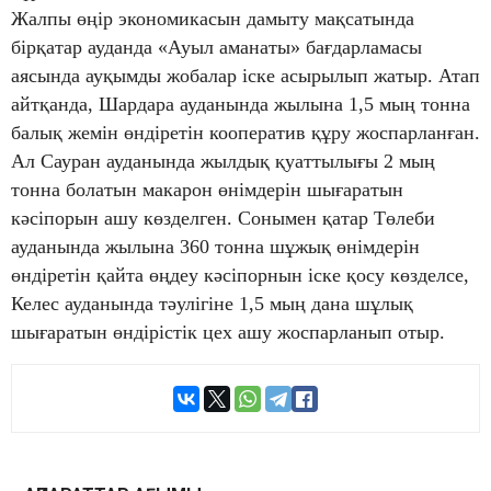
Жалпы өңір экономикасын дамыту мақсатында
бірқатар ауданда «Ауыл аманаты» бағдарламасы
аясында ауқымды жобалар іске асырылып жатыр. Атап
айтқанда, Шардара ауданында жылына 1,5 мың тонна
балық жемін өндіретін кооператив құру жоспарланған.
Ал Сауран ауданында жылдық қуаттылығы 2 мың
тонна болатын макарон өнімдерін шығаратын
кәсіпорын ашу көзделген. Сонымен қатар Төлеби
ауданында жылына 360 тонна шұжық өнімдерін
өндіретін қайта өңдеу кәсіпорнын іске қосу көзделсе,
Келес ауданында тәулігіне 1,5 мың дана шұлық
шығаратын өндірістік цех ашу жоспарланып отыр.