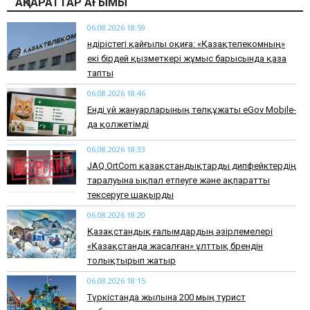
АҚПАРАТТАР АҒЫМЫ
06.08.2026 18:59
Өндірістегі қайғылы оқиға: «Қазақтелекомның»
екі бірдей қызметкері жұмыс барысында қаза
тапты
06.08.2026 18:46
Енді үй жануарларының төлқұжаты eGov Mobile-
да қолжетімді
06.08.2026 18:33
JAQ.OrtCom қазақстандықтарды дипфейктердің
таралуына ықпал етпеуге және ақпаратты
тексеруге шақырды
06.08.2026 18:20
Қазақстандық ғалымдардың әзірлемелері
«Қазақстанда жасалған» ұлттық брендін
толықтырып жатыр
06.08.2026 18:15
Түркістанда жылына 200 мың турист