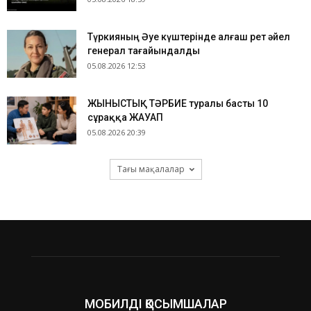
Түркияның Әуе күштерінде алғаш рет әйел
генерал тағайындалды
05.08.2026 12:53
ЖЫНЫСТЫҚ ТӘРБИЕ туралы басты 10
сұраққа ЖАУАП
05.08.2026 20:39
Тағы мақалалар
МОБИЛДІ ҚОСЫМШАЛАР