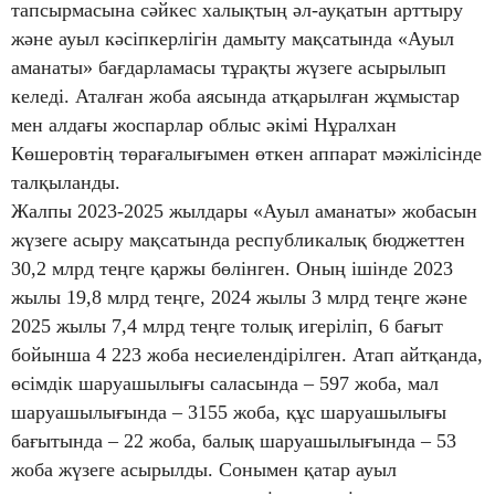
тапсырмасына сәйкес халықтың әл-ауқатын арттыру
және ауыл кәсіпкерлігін дамыту мақсатында «Ауыл
аманаты» бағдарламасы тұрақты жүзеге асырылып
келеді. Аталған жоба аясында атқарылған жұмыстар
мен алдағы жоспарлар облыс әкімі Нұралхан
Көшеровтің төрағалығымен өткен аппарат мәжілісінде
талқыланды.
Жалпы 2023-2025 жылдары «Ауыл аманаты» жобасын
жүзеге асыру мақсатында республикалық бюджеттен
30,2 млрд теңге қаржы бөлінген. Оның ішінде 2023
жылы 19,8 млрд теңге, 2024 жылы 3 млрд теңге және
2025 жылы 7,4 млрд теңге толық игеріліп, 6 бағыт
бойынша 4 223 жоба несиелендірілген. Атап айтқанда,
өсімдік шаруашылығы саласында – 597 жоба, мал
шаруашылығында – 3155 жоба, құс шаруашылығы
бағытында – 22 жоба, балық шаруашылығында – 53
жоба жүзеге асырылды. Сонымен қатар ауыл