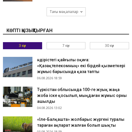
Тағы мақалалар
КӨПТІ ҚЫЗЫҚТЫРҒАН
3 күн
7 күн
30 күн
Өндірістегі қайғылы оқиға:
«Қазақтелекомның» екі бірдей қызметкері
жұмыс барысында қаза тапты
06.08.2026 18:59
Түркістан облысында 100-ге жуық жаңа
жоба іске қосылып, мыңдаған жұмыс орны
ашылды
04.08.2026 13:02
«Іле-Балқашта» жолбарыс жүргені туралы
тараған ақпарат жалған болып шықты
05.08.2026 18:59