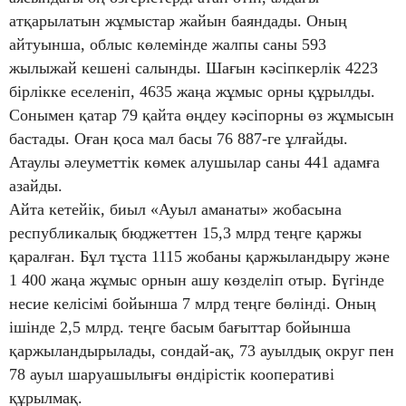
атқарылатын жұмыстар жайын баяндады. Оның
айтуынша, облыс көлемінде жалпы саны 593
жылыжай кешені салынды. Шағын кәсіпкерлік 4223
бірлікке еселеніп, 4635 жаңа жұмыс орны құрылды.
Сонымен қатар 79 қайта өңдеу кәсіпорны өз жұмысын
бастады. Оған қоса мал басы 76 887-ге ұлғайды.
Атаулы әлеуметтік көмек алушылар саны 441 адамға
азайды.
Айта кетейік, биыл «Ауыл аманаты» жобасына
республикалық бюджеттен 15,3 млрд теңге қаржы
қаралған. Бұл тұста 1115 жобаны қаржыландыру және
1 400 жаңа жұмыс орнын ашу көзделіп отыр. Бүгінде
несие келісімі бойынша 7 млрд теңге бөлінді. Оның
ішінде 2,5 млрд. теңге басым бағыттар бойынша
қаржыландырылады, сондай-ақ, 73 ауылдық округ пен
78 ауыл шаруашылығы өндірістік кооперативі
құрылмақ.