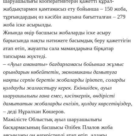
шаруашылығы кооперативтерін қажетті құрал-
жабдықтармен қамтамасыз ету бойынша – 150 жоба,
тұрғындардың өз кәсібін ашуына бағытталған – 279
жоба іске асырылды.
Жиында өңір басшысы жобаларды іске асыру
барысында нақты нәтижеге басымдық беру қажеттігін
атап өтіп, жауапты сала мамандарына бірқатар
тапсырма жүктеді.
– «Ауыл аманаты» бағдарламасы бойынша жұмыс
орындарын көбейтетін, экономиканы дамытуға
нақты серпін беретін жобаларды іріктеп, соларды
қолдауды жалғастыру керек. Екіншіден, ауыл
шаруашылығы ғана емес, кәсіпкерлік, өндірісті
дамытатын жобаларды енгізіп, қолдау көрсетіңіздер
,
– деді Нұралхан Көшеров.
Мәжілісте Облыстық ауыл шаруашылығы
басқармасының басшысы Әлібек Плалов жоба
аясындағы оң өзгерістерді атап өтіп, алдағы