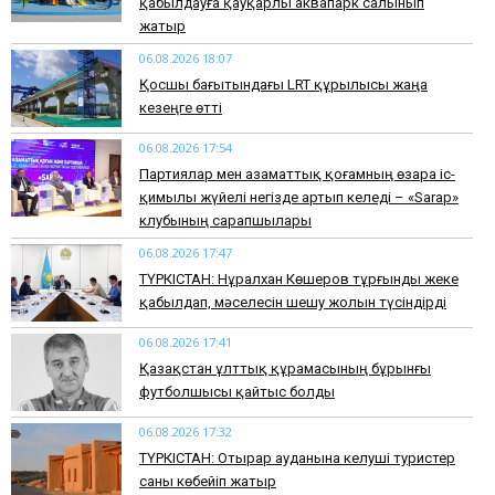
қабылдауға қауқарлы аквапарк салынып
жатыр
06.08.2026 18:07
Қосшы бағытындағы LRT құрылысы жаңа
кезеңге өтті
06.08.2026 17:54
Партиялар мен азаматтық қоғамның өзара іс-
қимылы жүйелі негізде артып келеді – «Sarap»
клубының сарапшылары
06.08.2026 17:47
ТҮРКІСТАН: Нұралхан Көшеров тұрғынды жеке
қабылдап, мәселесін шешу жолын түсіндірді
06.08.2026 17:41
Қазақстан ұлттық құрамасының бұрынғы
футболшысы қайтыс болды
06.08.2026 17:32
ТҮРКІСТАН: Отырар ауданына келуші туристер
саны көбейіп жатыр