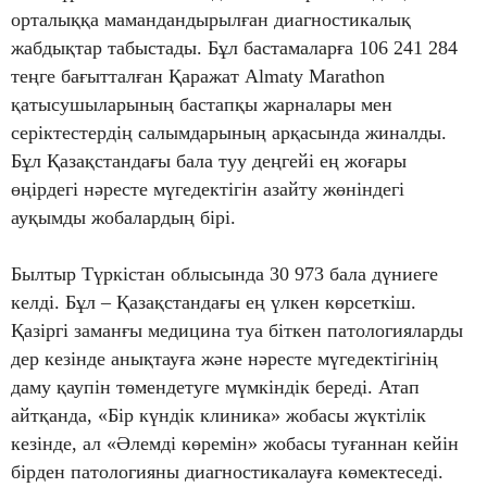
орталыққа мамандандырылған диагностикалық
жабдықтар табыстады. Бұл бастамаларға 106 241 284
теңге бағытталған Қаражат Almaty Marathon
қатысушыларының бастапқы жарналары мен
серіктестердің салымдарының арқасында жиналды.
Бұл Қазақстандағы бала туу деңгейі ең жоғары
өңірдегі нәресте мүгедектігін азайту жөніндегі
ауқымды жобалардың бірі.
Былтыр Түркістан облысында 30 973 бала дүниеге
келді. Бұл – Қазақстандағы ең үлкен көрсеткіш.
Қазіргі заманғы медицина туа біткен патологияларды
дер кезінде анықтауға және нәресте мүгедектігінің
даму қаупін төмендетуге мүмкіндік береді. Атап
айтқанда, «Бір күндік клиника» жобасы жүктілік
кезінде, ал «Әлемді көремін» жобасы туғаннан кейін
бірден патологияны диагностикалауға көмектеседі.