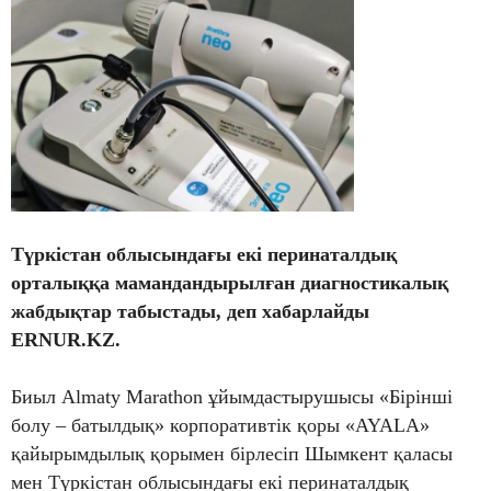
Түркістан облысындағы екі перинаталдық
орталыққа мамандандырылған диагностикалық
жабдықтар табыстады, деп хабарлайды
ERNUR.KZ.
Биыл Almaty Marathon ұйымдастырушысы «Бірінші
болу – батылдық» корпоративтік қоры «AYALA»
қайырымдылық қорымен бірлесіп Шымкент қаласы
мен Түркістан облысындағы екі перинаталдық