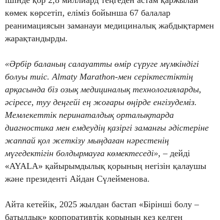
көмек көрсетіп, еліміз бойынша 67 балалар
реанимациясын заманауи медициналық жабдықтармен
жарақтандырды.
«Әрбір баланың салауатты өмір сүруге мүмкіндігі
болуы тиіс. Almaty Marathon-мен серіктестіктің
арқасында біз озық медициналық технологияларды,
әсіресе, туу деңгейі ең жоғары өңірде енгізудеміз.
Мемлекеттік перинаталдық орталықтарда
диагностика мен емдеудің қазіргі заманғы әдістеріне
жаппай қол жеткізу мыңдаған нәрестенің
мүгедектігін болдырмауға көмектеседі»,
– дейді
«AYALA» қайырымдылық қорының негізін қалаушы
және президенті Айдан Сүлейменова.
Айта кетейік, 2025 жылдан бастап «Бірінші болу –
батылдық» корпоративтік қорының кез келген