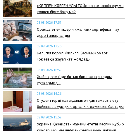
​«КӨППЕН КӨРГЕН ҰЛЫ ТОЙ»: көпке көзсіз еру ме,
көппен бірге болу ма?
08.08.2026 17:51
Оралда ет өнімдерін «жалған» сертификаттау
дерегі анықталды
08.08.2026 17:25
Бельгия королі Филипп Қасым-Жомарт
Тоқаевқа жауап хат жолдады
08.08.2026 16:59
Жайық өзенінде батып бара жатқан адам
құтқарылды
08.08.2026 16:26
Студенттерді жатақханамен қамтамасыз ету
бойынша ахуалдық орталық жұмысын бастады
08.08.2026 15:52
Украина Қазақстан мұнайы өтетін Каспий құбыр
консарциуымы инфрақұрылымына шабуыл