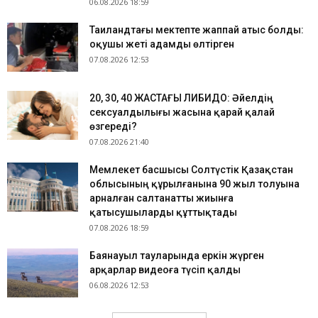
06.08.2026 18:59
Таиландтағы мектепте жаппай атыс болды:
оқушы жеті адамды өлтірген
07.08.2026 12:53
​20, 30, 40 ЖАСТАҒЫ ЛИБИДО: Әйелдің
сексуалдылығы жасына қарай қалай
өзгереді?
07.08.2026 21:40
Мемлекет басшысы Солтүстік Қазақстан
облысының құрылғанына 90 жыл толуына
арналған салтанатты жиынға
қатысушыларды құттықтады
07.08.2026 18:59
Баянауыл тауларында еркін жүрген
арқарлар видеоға түсіп қалды
06.08.2026 12:53