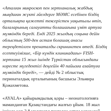
«Аталған микроскоп пен зертханалық жабдық
мыңдаған жүкті әйелдерге МӘМС есебінен біздің
орталықта қажетті тексерістен уақытылы өтіп,
балаларының салауатты болашағына үміт артуға
мүмкіндік береді. Енді 2025 жылдың соңына дейін
облыстың 500-ден астам болашақ анасы
тереңдетілген пренаталды скринингтен өтеді. Біздің
есептеуімізше, «Бір күндік клиникадағы» FISH-
зертхана 15 жыл ішінде Түркістан облысындағы
нәресте мүгедектігі деңгейін 40 пайызға азайтуға
мүмкіндік береді»
, — дейді № 2 облыстық
перинаталдық орталығының басшысы Эльмира
Қожахметова.
«AYALA» қайырымдылық қоры – неонатологияға
маманданған Қазақстандағы жалғыз ұйым. 18 жыл
ішінде қор 2,8 миллиард теңгеден астам қаржылай