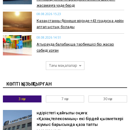
жасамауға уәде берді
08.08.2026 15:23
Қазақстанның бірнеше өңірінде +43 градусқа дейін
аптап ыстық болады
08.08.2026 14:51
Атырауда балабақша тәрбиешісі бір жасар
сәбиді ұрған
Тағы мақалалар
КӨПТІ ҚЫЗЫҚТЫРҒАН
3 күн
7 күн
30 күн
Өндірістегі қайғылы оқиға:
«Қазақтелекомның» екі бірдей қызметкері
жұмыс барысында қаза тапты