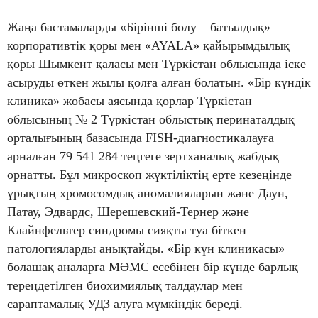
Жаңа бастамаларды «Бірінші болу – батылдық»
корпоративтік қоры мен «AYALA» қайырымдылық
қоры Шымкент қаласы мен Түркістан облысында іске
асыруды өткен жылы қолға алған болатын. «Бір күндік
клиника» жобасы аясында қорлар Түркістан
облысының № 2 Түркістан облыстық перинаталдық
орталығының базасында FISH-диагностикалауға
арналған 79 541 284 теңгеге зертханалық жабдық
орнатты. Бұл микроскоп жүктіліктің ерте кезеңінде
ұрықтың хромосомдық аномалияларын және Даун,
Патау, Эдвардс, Шерешевский-Тернер және
Клайнфельтер синдромы сияқты туа біткен
патологияларды анықтайды. «Бір күн клиникасы»
болашақ аналарға МӘМС есебінен бір күнде барлық
тереңдетілген биохимиялық талдаулар мен
сараптамалық УДЗ алуға мүмкіндік береді.