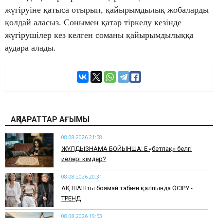
жүгіруіне қатыса отырып, қайырымдылық жобаларды
қолдай аласыз. Сонымен қатар тіркелу кезінде
жүгірушілер кез келген соманы қайырымдылыққа
аудара алады.
АҚПАРАТТАР АҒЫМЫ
08.08.2026 21:58
ЖҰЛДЫЗНАМА БОЙЫНША: Ең «бетпақ» белгі
иелері кімдер?
08.08.2026 20:31
АҚ ШАШты боямай табиғи қалпында ӨСІРУ -
ТРЕНД
08.08.2026 19:53