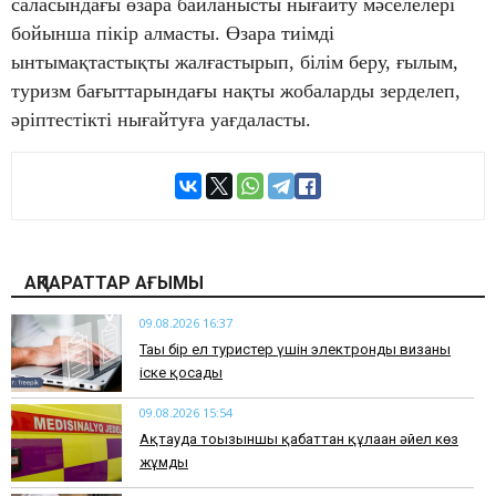
саласындағы өзара байланысты нығайту мәселелері
бойынша пікір алмасты. Өзара тиімді
ынтымақтастықты жалғастырып, білім беру, ғылым,
туризм бағыттарындағы нақты жобаларды зерделеп,
әріптестікті нығайтуға уағдаласты.
АҚПАРАТТАР АҒЫМЫ
09.08.2026 16:37
Тағы бір ел туристер үшін электронды визаны
іске қосады
09.08.2026 15:54
Ақтауда тоғызыншы қабаттан құлаған әйел көз
жұмды