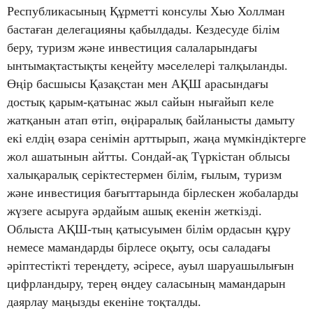
Республикасының Құрметті консулы Хью Холлман
бастаған делегацияны қабылдады. Кездесуде білім
беру, туризм және инвестиция салаларындағы
ынтымақтастықты кеңейту мәселелері талқыланды.
Өңір басшысы Қазақстан мен АҚШ арасындағы
достық қарым-қатынас жыл сайын нығайып келе
жатқанын атап өтіп, өңіраралық байланысты дамыту
екі елдің өзара сенімін арттырып, жаңа мүмкіндіктерге
жол ашатынын айтты. Сондай-ақ Түркістан облысы
халықаралық серіктестермен білім, ғылым, туризм
және инвестиция бағыттарында бірлескен жобаларды
жүзеге асыруға әрдайым ашық екенін жеткізді.
Облыста АҚШ-тың қатысуымен білім ордасын құру
немесе мамандарды бірлесе оқыту, осы саладағы
әріптестікті тереңдету, әсіресе, ауыл шаруашылығын
цифрландыру, терең өңдеу саласының мамандарын
даярлау маңызды екеніне тоқталды.