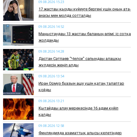
09.08.2026 15:23
17 жастағы қызды күйеуге бергені үшін оның ата-
анасы мен молда сотталды
09.08.2026 14:52
Маңғыстаудағы 13 жастағы баланың өлімі: іс сотқа
жолданды
09.08.2026 14:28
Дастан Сәтпаев "Челси" сапындағы алғашқы
жүлдесін жеңіп алды
09.08.2026 13:54
Иран Ормуз бұғазын ашу үшін қатаң талаптар
қойды
09.08.2026 13:21
Қытайдағы алау мерекесінде 16 адам күйіп
қалды
09.08.2026 12:58
Финляндияда азаматтық алғысы келетіндер