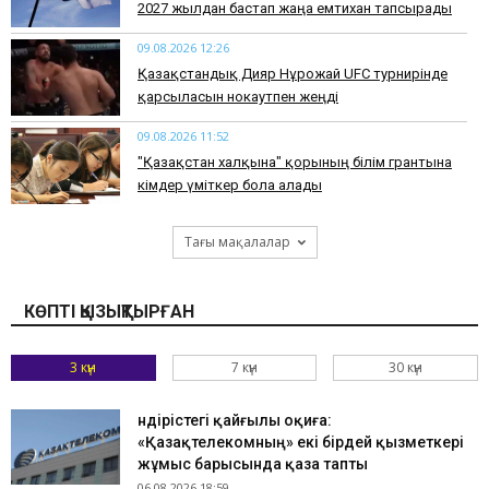
2027 жылдан бастап жаңа емтихан тапсырады
09.08.2026 12:26
Қазақстандық Дияр Нұрғожай UFC турнирінде
қарсыласын нокаутпен жеңді
09.08.2026 11:52
"Қазақстан халқына" қорының білім грантына
кімдер үміткер бола алады
Тағы мақалалар
КӨПТІ ҚЫЗЫҚТЫРҒАН
3 күн
7 күн
30 күн
Өндірістегі қайғылы оқиға:
«Қазақтелекомның» екі бірдей қызметкері
жұмыс барысында қаза тапты
06.08.2026 18:59