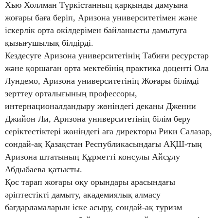
Хью Холлман Түркістанның қарқынды дамуына
жоғары баға беріп, Аризона университетімен және
іскерлік орта өкілдерімен байланысты дамытуға
қызығушылық білдірді.
Кездесуге Аризона университетінің Табиғи ресурстар
және қоршаған орта мектебінің практика доценті Ола
Лундемо, Аризона университетінің Жоғары білімді
зерттеу орталығының профессоры,
интернационалдандыру жөніндегі деканы Дженни
Джийон Ли, Аризона университетінің білім беру
серіктестіктері жөніндегі аға директоры Рики Салазар,
сондай-ақ Қазақстан Республикасындағы АҚШ-тың
Аризона штатының Құрметті консулы Айсұлу
Абдыбаева қатысты.
Қос тарап жоғары оқу орындары арасындағы
әріптестікті дамыту, академиялық алмасу
бағдарламаларын іске асыру, сондай-ақ туризм