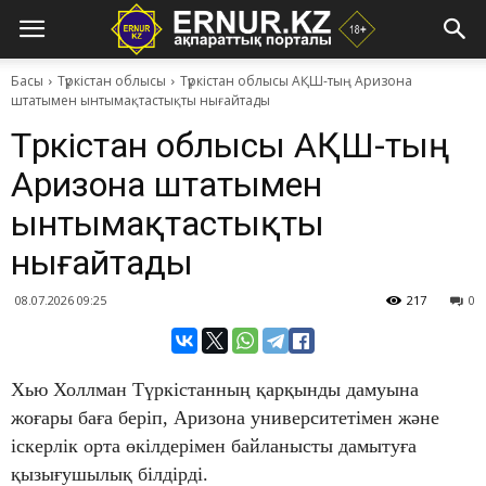
Басы
Түркістан облысы
Түркістан облысы АҚШ-тың Аризона
штатымен ынтымақтастықты нығайтады
Түркістан облысы АҚШ-тың
Аризона штатымен
ынтымақтастықты
нығайтады
08.07.2026 09:25
217
0
Хью Холлман Түркістанның қарқынды дамуына
жоғары баға беріп, Аризона университетімен және
іскерлік орта өкілдерімен байланысты дамытуға
қызығушылық білдірді.