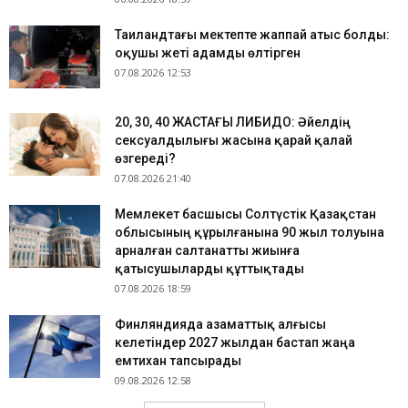
Таиландтағы мектепте жаппай атыс болды:
оқушы жеті адамды өлтірген
07.08.2026 12:53
​20, 30, 40 ЖАСТАҒЫ ЛИБИДО: Әйелдің
сексуалдылығы жасына қарай қалай
өзгереді?
07.08.2026 21:40
Мемлекет басшысы Солтүстік Қазақстан
облысының құрылғанына 90 жыл толуына
арналған салтанатты жиынға
қатысушыларды құттықтады
07.08.2026 18:59
Финляндияда азаматтық алғысы
келетіндер 2027 жылдан бастап жаңа
емтихан тапсырады
09.08.2026 12:58