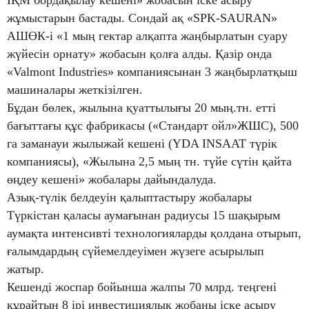
ІҚМ бордақылау кешені» жобасын іске асыру
жұмыстарын бастады. Сондай ақ «SPK-SAURAN»
АШӨК-і «1 мың гектар алқапта жаңбырлатын суару
жүйесін орнату» жобасын қолға алды. Қазір онда
«Valmont Industries» компаниясынан 3 жаңбырлатқыш
машиналары жеткізілген.
Бұдан бөлек, жылына қуаттылығы 20 мың.тн. етті
бағыттағы құс фабрикасы («Стандарт ойл»ЖШС), 500
га заманауи жылыжай кешені (YDA INSAAT түрік
компаниясы), «Жылына 2,5 мың тн. түйе сүтін қайта
өңдеу кешені» жобалары дайындалуда.
Азық-түлік белдеуін қалыптастыру жобалары
Түркістан қаласы аумағынан радиусы 15 шақырым
аумақта интенсивті технологияларды қолдана отырып,
ғалымдардың сүйемелдеуімен жүзеге асырылып
жатыр.
Кешенді жоспар бойынша жалпы 70 млрд. теңгені
құрайтын 8 ірі инвестициялық жобаны іске асыру