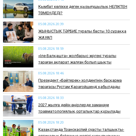
Қымбат көлікке деген қызығушылық НЕЛІКТЕН
ТӨМЕНДЕДІ?
05.08.2026 20:39
ЖЫНЫСТЫҚ ТӘРБИЕ туралы басты 10 сұраққа
ЖАУАП
05.08.2026 18:59
«Іле-Балқашта» жолбарыс жүргені туралы
тараған ақпарат жалған болып шықты
05.08.2026 18:46
Президент «Бәйтерек» холдингінің басқарма
төрағасы Рустам Қарағойшинді қабылдады
05.08.2026 18:33
2027 жылға дейін өңірлерде заманауи
травматологиялық орталықтар құрылады
05.08.2026 18:20
Қазақстанда Транскаспий суасты талшықты-
оптикалық байланыс желісі құрылысының