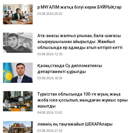
Әр МҰҒАЛІМ жатқа білуі керек БҰЙРЫҚтар
03.08.2026 20:22
Ата-анасы жалғыз ұлынан, бала-шағасы
асыраушысынан айырылды: Жамбыл
облысында ер адамды атып өлтіріп кетті
03.08.2026 12:53
Қазақстанда Су дипломатиясы
департаменті құрылды
03.08.2026 18:59
Түркістан облысында 100-ге жуық жаңа
жоба іске қосылып, мыңдаған жұмыс орны
ашылды
04.08.2026 13:02
​Әлемнің ең таңғажайып ШЕКАРАлары
03.08.2026 21:53