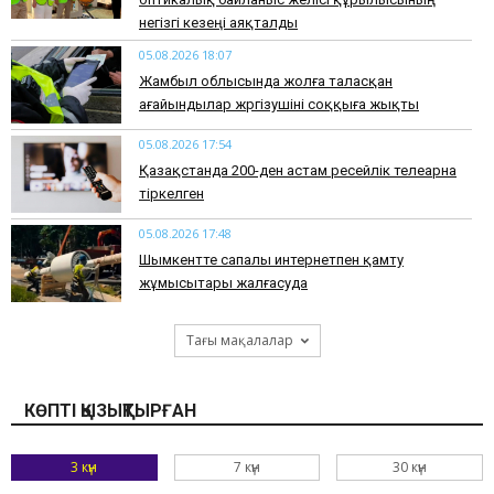
негізгі кезеңі аяқталды
05.08.2026 18:07
Жамбыл облысында жолға таласқан
ағайындылар жүргізушіні соққыға жықты
05.08.2026 17:54
Қазақстанда 200-ден астам ресейлік телеарна
тіркелген
05.08.2026 17:48
Шымкентте сапалы интернетпен қамту
жұмысытары жалғасуда
Тағы мақалалар
КӨПТІ ҚЫЗЫҚТЫРҒАН
3 күн
7 күн
30 күн