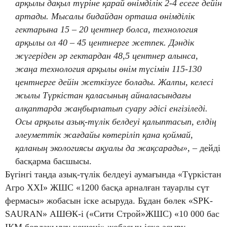
арқылы дақыл түріне қарай өнімділік 2-4 есеге дейін
артады. Мысалы бидайдан орташа өнімділік
гектарына 15 – 20 центнер болса, технология
арқылы ол 40 – 45 центнерге жетпек. Дәндік
жүгеріден әр гектардан 48,5 центнер алынса,
жаңа технология арқылы өнім түсімін 115-130
центнерге дейін жеткізуге болады. Жалпы, келесі
жылы Түркістан қаласының айналасындағы
алқаптарда жаңбырлатып суару әдісі енгізіледі.
Осы арқылы азық-түлік белдеуі қалыптасып, елдің
әлеуметтік жағдайы көтеріліп қана қоймай,
қаланың экологиясы ақуалы да жақсарады»,
– дейді
басқарма басшысы.
Бүгінгі таңда азық-түлік белдеуі аумағында «Түркістан
Агро ХХI» ЖШС «1200 басқа арналған тауарлы сүт
фермасы» жобасын іске асыруда. Бұдан бөлек «SPK-
SAURAN» АШӨК-і («Сити Строй»ЖШС) «10 000 бас