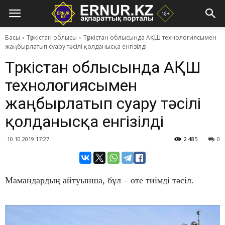
Басы
Түркістан облысы
Түркістан облысында АҚШ технологиясымен
жаңбырлатып суару тәсілі қолданысқа енгізілді
Түркістан облысында АҚШ
технологиясымен
жаңбырлатып суару тәсілі
қолданысқа енгізілді
10.10.2019 17:27
2 485
0
Мамандардың айтуынша, бұл – өте тиімді тәсіл.