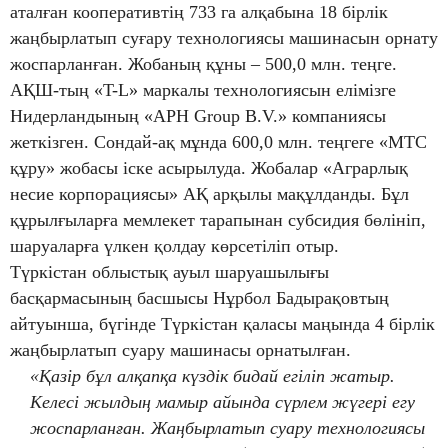
аталған кооперативтің 733 га алқабына 18 бірлік
жаңбырлатып суғару технологиясы машинасын орнату
жоспарланған. Жобаның құны – 500,0 млн. теңге.
АҚШ-тың «T-L» маркалы технологиясын елімізге
Нидерландының «APH Group B.V.» компаниясы
жеткізген. Сондай-ақ мұнда 600,0 млн. теңгеге «МТС
құру» жобасы іске асырылуда. Жобалар «Аграрлық
несие корпорациясы» АҚ арқылы мақұлданды. Бұл
құрылғыларға мемлекет тарапынан субсидия бөлініп,
шаруаларға үлкен қолдау көрсетіліп отыр.
Түркістан облыстық ауыл шаруашылығы
басқармасының басшысы Нұрбол Бадырақовтың
айтуынша, бүгінде Түркістан қаласы маңында 4 бірлік
жаңбырлатып суару машинасы орнатылған.
«Қазір бұл алқапқа күздік бидай егіліп жатыр.
Келесі жылдың мамыр айында сүрлем жүгері егу
жоспарланған. Жаңбырлатып суару технологиясы