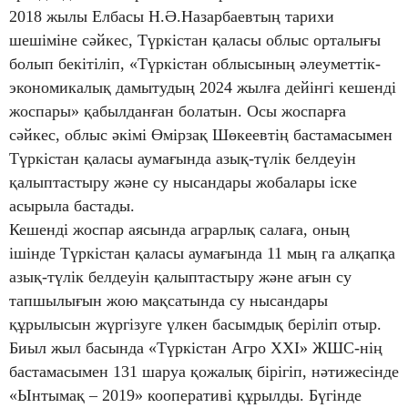
2018 жылы Елбасы Н.Ә.Назарбаевтың тарихи
шешіміне сәйкес, Түркістан қаласы облыс орталығы
болып бекітіліп, «Түркістан облысының әлеуметтік-
экономикалық дамытудың 2024 жылға дейінгі кешенді
жоспары» қабылданған болатын. Осы жоспарға
сәйкес, облыс әкімі Өмірзақ Шөкеевтің бастамасымен
Түркістан қаласы аумағында азық-түлік белдеуін
қалыптастыру және су нысандары жобалары іске
асырыла бастады.
Кешенді жоспар аясында аграрлық салаға, оның
ішінде Түркістан қаласы аумағында 11 мың га алқапқа
азық-түлік белдеуін қалыптастыру және ағын су
тапшылығын жою мақсатында су нысандары
құрылысын жүргізуге үлкен басымдық беріліп отыр.
Биыл жыл басында «Түркістан Агро ХХI» ЖШС-нің
бастамасымен 131 шаруа қожалық бірігіп, нәтижесінде
«Ынтымақ – 2019» кооперативі құрылды. Бүгінде