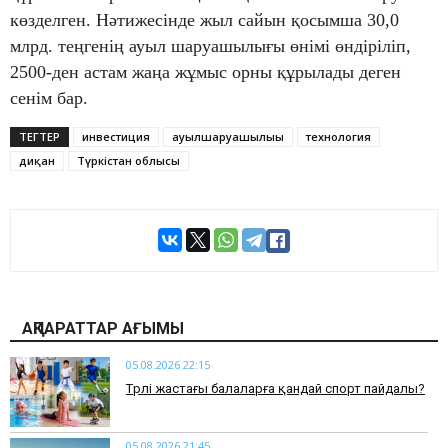
көзделген. Нәтижесінде жыл сайын қосымша 30,0
млрд. теңгенің ауыл шаруашылығы өнімі өндіріліп,
2500-ден астам жаңа жұмыс орны құрылады деген
сенім бар.
ТЕГТЕР
инвестиция
ауылшаруашылығы
технология
диқан
Түркістан облысы
АҚПАРАТТАР АҒЫМЫ
05.08.2026 22:15
​Түрлі жастағы балаларға қандай спорт пайдалы?
05.08.2026 21:45