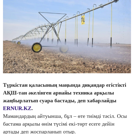
Түркістан қаласының маңында диқандар егістікті
АҚШ-тан әкелінген арнайы техника арқылы
жаңбырлатып суара бастады, деп хабарлайды
ERNUR.KZ
.
Мамандардың айтуынша, бұл – өте тиімді тәсіл. Осы
бастама арқылы өнім түсімі екі-төрт есеге дейін
артады деп жоспарланып отыр.