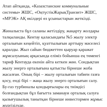
Атап айтқанда, «Казахстанские коммунальные
системы» ЖШС, «ОңтүстікЖарықТранзит» ЖШС,
«МРЭК» АҚ өкілдері өз ұсыныстарын жеткізді.
Жиналыста бұл саланы жетілдіру, жаңарту жолдары
талқыланды. Кентау қаласындағы №5 жылу электр
орталығын кеңейтіп, қуаттылығын арттыру мәселесі
қаралды. Жыл сайын бюджеттен қыруар қаражат
жұмсалуының арқасында еліміз бойынша ең төменгі
тариф Кентауда екенін айта кеткен жөн. Сондықтан
жылу энерго орталығына қатысты бірнеше жоба
жасалған. Оның бірі – жылу орталығын табиғи газға
қосу, енді бірі – жаңа жылу энерго орталығын салу.
Бу-газ турбиналы қондырғылары ең тиімдісі
болғандықтан бұл бағытта заманауи орталық салуға
қызығушылық танытқан бірнеше инвестормен жұмыс
жүргізілуде.