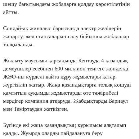
шешу бағытындағы жобаларға қолдау көрсетілетінін
айтты.
Сондай-ақ жиналыс барысында электр желілерін
жаңарту, жел стансаларын салу бойынша жобалалар
талқыланды.
Жылыту маусымы қарсаңында Кентауда 4 қазандық
демеушілер есебінен 600 миллион теңгеге жөнделді.
ЖЭО-ны күрделі қайта құру жұмыстары қатар
жүргізіліп жатыр. Жаңа қазандықтарға толық көшуді
қамтитын ауқымды жұмыстарды өте тәжірибелі
мердігер компания атқаруда. Жабдықтарды Барнаул
мен Теміртаудан жеткізген.
Бүгінде екі жаңа қазандықтың құрылысы аяқталып
қалды. Жуырда оларды пайдалануға беру