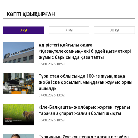
КӨПТІ ҚЫЗЫҚТЫРҒАН
3 күн
7 күн
30 күн
Өндірістегі қайғылы оқиға:
«Қазақтелекомның» екі бірдей қызметкері
жұмыс барысында қаза тапты
06.08.2026 18:59
Түркістан облысында 100-ге жуық жаңа
жоба іске қосылып, мыңдаған жұмыс орны
ашылды
04.08.2026 13:02
«Іле-Балқашта» жолбарыс жүргені туралы
тараған ақпарат жалған болып шықты
05.08.2026 18:59
Түркияның Әуе күштерінде алғаш рет әйел