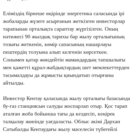
Еліміздің бірнеше өңірінде энергетика саласында ірі
жобаларды жүзеге асырғанын жеткізген инвесторлар
тарапынан орталықта сараптау жүргізілген. Оның
нәтижесі 90 жылдық тарихы бар жылу орталығының
тозығы жеткенін, көмір сапасының нашарлауы
пештердің толуына алып келгенін көрсеткен.
Сонымен қатар жөндейтін мамандардың тапшылығы
мен қажетті құрал-жабдықтардың шет мемлекеттерден
тасымалдауы да жұмысты қиындатып отырғаны
айтылды.
Инвестор Кентау қаласында жылу орталығы базасында
бу-газ станциясын салуды жоспарлап отыр. Қос тарап
аталған жоба бойынша тағы да кездесіп, кеңірек
талқылау жөнінде уағдаласты. Облыс әкімі Дархан
Сатыбалды Кентаудағы жылу мәселесін түбегейлі