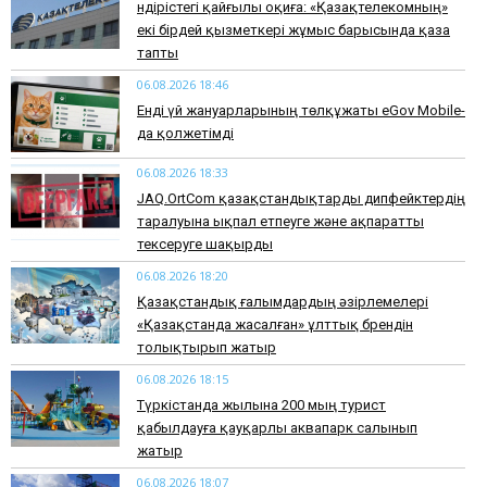
Өндірістегі қайғылы оқиға: «Қазақтелекомның»
екі бірдей қызметкері жұмыс барысында қаза
тапты
06.08.2026 18:46
Енді үй жануарларының төлқұжаты eGov Mobile-
да қолжетімді
06.08.2026 18:33
JAQ.OrtCom қазақстандықтарды дипфейктердің
таралуына ықпал етпеуге және ақпаратты
тексеруге шақырды
06.08.2026 18:20
Қазақстандық ғалымдардың әзірлемелері
«Қазақстанда жасалған» ұлттық брендін
толықтырып жатыр
06.08.2026 18:15
Түркістанда жылына 200 мың турист
қабылдауға қауқарлы аквапарк салынып
жатыр
06.08.2026 18:07