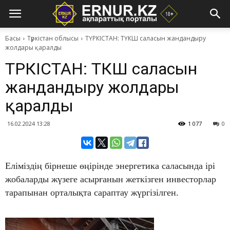
Басы
Түркістан облысы
ТҮРКІСТАН: ТҮКШ саласын жандандыру
жолдары қаралды
ТҮРКІСТАН: ТҮКШ саласын
жандандыру жолдары
қаралды
16.02.2024 13:28
1 077
0
Еліміздің бірнеше өңірінде энергетика саласында ірі
жобаларды жүзеге асырғанын жеткізген инвесторлар
тарапынан орталықта сараптау жүргізілген.