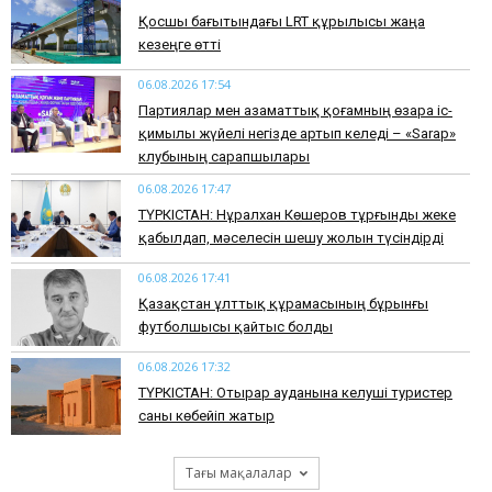
Қосшы бағытындағы LRT құрылысы жаңа
кезеңге өтті
06.08.2026 17:54
Партиялар мен азаматтық қоғамның өзара іс-
қимылы жүйелі негізде артып келеді – «Sarap»
клубының сарапшылары
06.08.2026 17:47
ТҮРКІСТАН: Нұралхан Көшеров тұрғынды жеке
қабылдап, мәселесін шешу жолын түсіндірді
06.08.2026 17:41
Қазақстан ұлттық құрамасының бұрынғы
футболшысы қайтыс болды
06.08.2026 17:32
ТҮРКІСТАН: Отырар ауданына келуші туристер
саны көбейіп жатыр
Тағы мақалалар