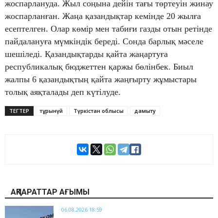
жоспарлануда. Жыл соңына дейін тағы төртеуін жинау
жоспарланған. Жаңа қазандықтар кемінде 20 жылға
есептелген. Олар көмір мен табиғи газды отын ретінде
пайдалануға мүмкіндік береді. Сонда барлық мәселе
шешіледі. Қазандықтарды қайта жаңартуға
республикалық бюджеттен қаржы бөлінбек. Биыл
жалпы 6 қазандықтың қайта жаңғырту жұмыстары
толық аяқталады деп күтілуде.
ТЕГТЕР
тұрғынүй
Түркістан облысы
дамыту
АҚПАРАТТАР АҒЫМЫ
06.08.2026 18:59