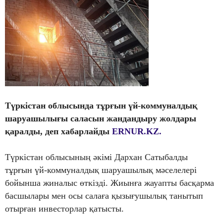
Түркістан
облысында
т
ұрғын үй-коммуналдық
шаруашылығы саласын жандандыру жолдары
қаралды
, деп хабарлайды
ERNUR.KZ.
Түркістан облысының әкімі Дархан Сатыбалды
тұрғын үй-коммуналдық шаруашылық мәселелері
бойынша жиналыс өткізді. Жиынға жауапты басқарма
басшылары мен осы салаға қызығушылық танытып
отырған инвесторлар қатысты.