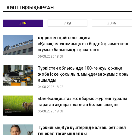
КӨПТІ ҚЫЗЫҚТЫРҒАН
3 күн
7 күн
30 күн
Өндірістегі қайғылы оқиға:
«Қазақтелекомның» екі бірдей қызметкері
жұмыс барысында қаза тапты
06.08.2026 18:59
Түркістан облысында 100-ге жуық жаңа
жоба іске қосылып, мыңдаған жұмыс орны
ашылды
04.08.2026 13:02
«Іле-Балқашта» жолбарыс жүргені туралы
тараған ақпарат жалған болып шықты
05.08.2026 18:59
Түркияның Әуе күштерінде алғаш рет әйел
генерал тағайындалды