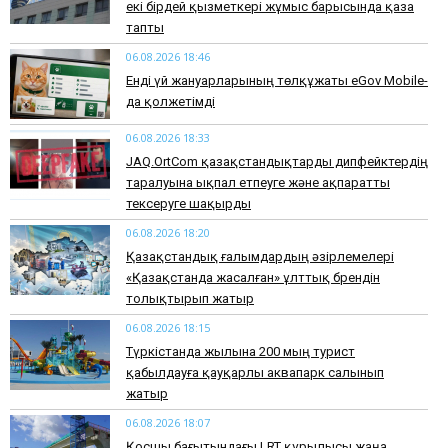
екі бірдей қызметкері жұмыс барысында қаза
тапты
06.08.2026 18:46
Енді үй жануарларының төлқұжаты eGov Mobile-
да қолжетімді
06.08.2026 18:33
JAQ.OrtCom қазақстандықтарды дипфейктердің
таралуына ықпал етпеуге және ақпаратты
тексеруге шақырды
06.08.2026 18:20
Қазақстандық ғалымдардың әзірлемелері
«Қазақстанда жасалған» ұлттық брендін
толықтырып жатыр
06.08.2026 18:15
Түркістанда жылына 200 мың турист
қабылдауға қауқарлы аквапарк салынып
жатыр
06.08.2026 18:07
Қосшы бағытындағы LRT құрылысы жаңа