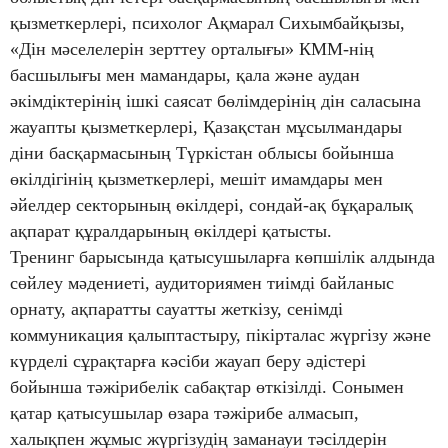
қызметкерлері, психолог Ақмарал Сихымбайқызы,
«Дін мәселелерін зерттеу орталығы» КММ-нің
басшылығы мен мамандары, қала және аудан
әкімдіктерінің ішкі саясат бөлімдерінің дін саласына
жауапты қызметкерлері, Қазақстан мұсылмандары
діни басқармасының Түркістан облысы бойынша
өкілдігінің қызметкерлері, мешіт имамдары мен
әйелдер секторының өкілдері, сондай-ақ бұқаралық
ақпарат құралдарының өкілдері қатысты.
Тренинг барысында қатысушыларға көпшілік алдында
сөйлеу мәдениеті, аудиториямен тиімді байланыс
орнату, ақпаратты сауатты жеткізу, сенімді
коммуникация қалыптастыру, пікірталас жүргізу және
күрделі сұрақтарға кәсіби жауап беру әдістері
бойынша тәжірибелік сабақтар өткізілді. Сонымен
қатар қатысушылар өзара тәжірибе алмасып,
халықпен жұмыс жүргізудің заманауи тәсілдерін