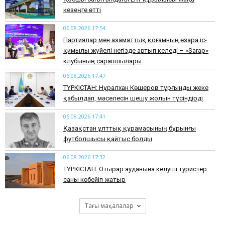
кезеңге өтті
06.08.2026 17:54
Партиялар мен азаматтық қоғамның өзара іс-
қимылы жүйелі негізде артып келеді – «Sarap»
клубының сарапшылары
06.08.2026 17:47
ТҮРКІСТАН: Нұралхан Көшеров тұрғынды жеке
қабылдап, мәселесін шешу жолын түсіндірді
06.08.2026 17:41
Қазақстан ұлттық құрамасының бұрынғы
футболшысы қайтыс болды
06.08.2026 17:32
ТҮРКІСТАН: Отырар ауданына келуші туристер
саны көбейіп жатыр
Тағы мақалалар