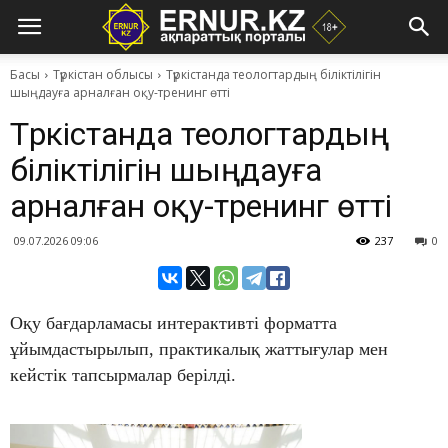
Басы
Түркістан облысы
Түркістанда теологтардың біліктілігін
шыңдауға арналған оқу-тренинг өтті
Түркістанда теологтардың
біліктілігін шыңдауға
арналған оқу-тренинг өтті
09.07.2026 09:06
237
0
Оқу бағдарламасы интерактивті форматта
ұйымдастырылып, практикалық жаттығулар мен
кейстік тапсырмалар берілді.