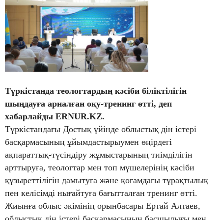
Түркістанда теологтардың кәсіби біліктілігін
шыңдауға арналған оқу-тренинг өтті, деп
хабарлайды ERNUR.KZ.
Түркістандағы Достық үйінде облыстық дін істері
басқармасының ұйымдастырыумен өңірдегі
ақпараттық-түсіндіру жұмыстарының тиімділігін
арттыруға, теологтар мен топ мүшелерінің кәсіби
құзыреттілігін дамытуға және қоғамдағы тұрақтылық
пен келісімді нығайтуға бағытталған тренинг өтті.
Жиынға облыс әкімінің орынбасары Ертай Алтаев,
облыстық дін істері басқармасының басшылығы мен