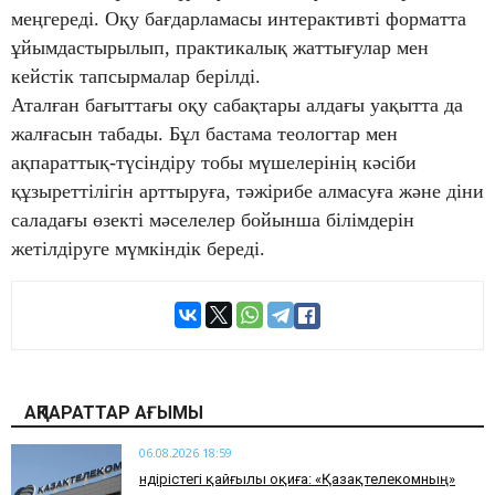
меңгереді. Оқу бағдарламасы интерактивті форматта
ұйымдастырылып, практикалық жаттығулар мен
кейстік тапсырмалар берілді.
Аталған бағыттағы оқу сабақтары алдағы уақытта да
жалғасын табады. Бұл бастама теологтар мен
ақпараттық-түсіндіру тобы мүшелерінің кәсіби
құзыреттілігін арттыруға, тәжірибе алмасуға және діни
саладағы өзекті мәселелер бойынша білімдерін
жетілдіруге мүмкіндік береді.
АҚПАРАТТАР АҒЫМЫ
06.08.2026 18:59
Өндірістегі қайғылы оқиға: «Қазақтелекомның»