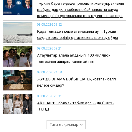
Түркия Қара теңіздегі ресейлік және украиналық
шабуылдардың көбеюіне байланысты сауда
кемелерінің қозғалысына шектеу енгізіп жатыр.
09.08.2026 09:52
Қара теңіздегі кеме қатынасына қауіп: Түркия
сауда кемелерінің қозғалысына шектеу қойды
09.08.2026 09:21
Ақтаулықтар алаяққа алданып, 100 миллион
теңгесінен айырылғанын айтты
08.08.2026 21:58
ЖҰЛДЫЗНАМА БОЙЫНША: Ең «бетпақ» белгі
иелері кімдер?
08.08.2026 20:31
АҚ ШАШты боямай табиғи қалпында ӨСІРУ -
ТРЕНД
Тағы мақалалар