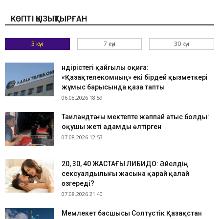
КӨПТІ ҚЫЗЫҚТЫРҒАН
3 күн
7 күн
30 күн
Өндірістегі қайғылы оқиға:
«Қазақтелекомның» екі бірдей қызметкері
жұмыс барысында қаза тапты
06.08.2026 18:59
Таиландтағы мектепте жаппай атыс болды:
оқушы жеті адамды өлтірген
07.08.2026 12:53
​20, 30, 40 ЖАСТАҒЫ ЛИБИДО: Әйелдің
сексуалдылығы жасына қарай қалай
өзгереді?
07.08.2026 21:40
Мемлекет басшысы Солтүстік Қазақстан