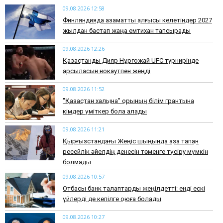
09.08.2026 12:58
Финляндияда азаматтық алғысы келетіндер 2027
жылдан бастап жаңа емтихан тапсырады
09.08.2026 12:26
Қазақстандық Дияр Нұрғожай UFC турнирінде
қарсыласын нокаутпен жеңді
09.08.2026 11:52
"Қазақстан халқына" қорының білім грантына
кімдер үміткер бола алады
09.08.2026 11:21
Қырғызстандағы Жеңіс шыңында қаза тапқан
ресейлік әйелдің денесін төменге түсіру мүмкін
болмады
09.08.2026 10:57
Отбасы банк талаптарды жеңілдетті: енді ескі
үйлерді де кепілге қоюға болады
09.08.2026 10:27