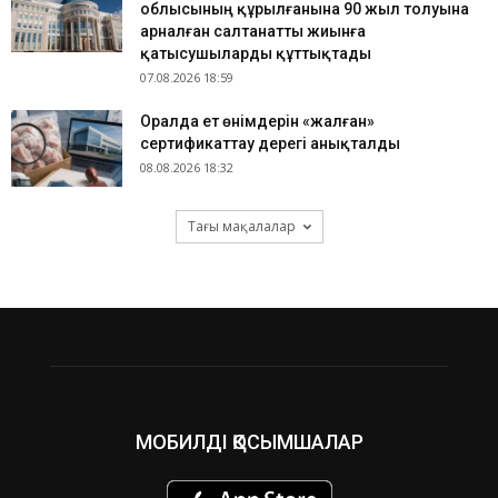
облысының құрылғанына 90 жыл толуына
арналған салтанатты жиынға
қатысушыларды құттықтады
07.08.2026 18:59
Оралда ет өнімдерін «жалған»
сертификаттау дерегі анықталды
08.08.2026 18:32
Тағы мақалалар
МОБИЛДІ ҚОСЫМШАЛАР