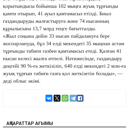
қорытындысы бойынша 102 мыңға жуық тұрғынды
қамти отырып, 41 ауыл қамтамасыз етілді. Биыл
газдандыруды жалғастыруға және 74 нысанның
құрылысына 13,7 млрд теңге бағытталды.
«Жыл соңына дейін 33 нысан пайдалануға берe
жоспарлануда, бұл 34 елді мекендегі 35 мыңнан астам
тұрғынды табиғи газбен қамтамасыз етеді. Қалған 41
нысан келесі жылға өтпелі. Нәтижесінде, газдандыру
деңгейі 90 %-ға жеткізіліп, 640 елді мекендегі 2 млн-ға
жуық тұрғын табиғи газға қол жеткізетін болады», —
деді облыс әкімі.
АҚПАРАТТАР АҒЫМЫ