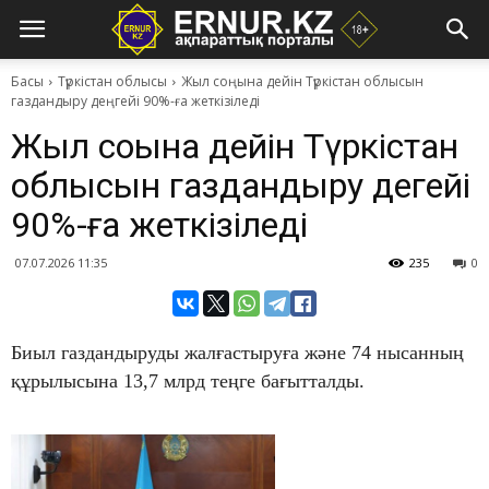
Басы
Түркістан облысы
Жыл соңына дейін Түркістан облысын
газдандыру деңгейі 90%-ға жеткізіледі
Жыл соңына дейін Түркістан
облысын газдандыру деңгейі
90%-ға жеткізіледі
07.07.2026 11:35
235
0
Биыл газдандыруды жалғастыруға және 74 нысанның
құрылысына 13,7 млрд теңге бағытталды.