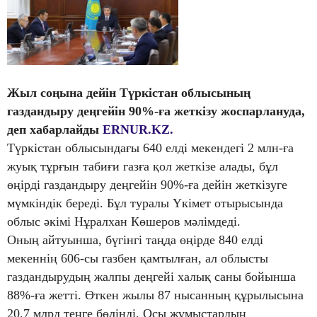
Жыл соңына дейін Түркістан облысының
газдандыру деңгейін 90%-ға жеткізу жоспарлануда
,
деп хабарлайды
ERNUR.KZ.
Түркістан облысындағы 640 елді мекендегі 2 млн-ға
жуық тұрғын табиғи газға қол жеткізе алады, бұл
өңірді газдандыру деңгейін 90%-ға дейін жеткізуге
мүмкіндік береді. Бұл туралы Үкімет отырысында
облыс әкімі Нұралхан Көшеров мәлімдеді.
Оның айтуынша, бүгінгі таңда өңірде 840 елді
мекеннің 606-сы газбен қамтылған, ал облысты
газдандырудың жалпы деңгейі халық саны бойынша
88%-ға жетті. Өткен жылы 87 нысанның құрылысына
20,7 млрд теңге бөлінді. Осы жұмыстардың