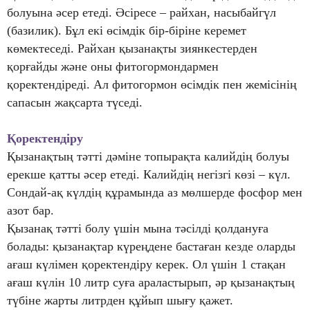
болуына әсер етеді. Әсіресе – райхан, насыбайгүл
(базилик). Бұл екі өсімдік бір-біріне керемет
көмектеседі. Райхан қызанақты зиянкестерден
қорғайды және оны фитогормондармен
қоректендіреді. Ал фитогормон өсімдік пен жемісінің
сапасын жақсарта түседі.
Қоректендіру
Қызанақтың тәтті дәміне топырақта калийдің болуы
ерекше қатты әсер етеді. Калийдің негізгі көзі – күл.
Сондай-ақ күлдің құрамында аз мөлшерде фосфор мен
азот бар.
Қызанақ тәтті болу үшін мына тәсілді қолдануға
болады: қызанақтар күреңдене бастаған кезде оларды
ағаш күлімен қоректендіру керек. Ол үшін 1 стақан
ағаш күлін 10 литр суға араластырып, әр қызанақтың
түбіне жарты литрден құйып шығу қажет.