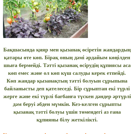
Бақшасында қияр мен қызанақ өсіретін жандардың
қатары өте көп. Бірақ оның дәмі әрдайым көңілден
шыға бермейді. Тәтті қызанақ өсірудің құпиясы аса
көп емес және ол көп күш салуды керек етпейді.
Көп жандар қызанақтың тәтті болуын сұрыпына
байланысты деп қателеседі. Бір сұрыптан екі түрлі
жерге және екі түрлі бағбанға түскен дәндер әртүрлі
дәм беруі әбден мүмкін. Кез-келген сұрыпты
қызанақ тәтті болуы үшін төмендегі аз ғана
құпияны білу жеткілікті.