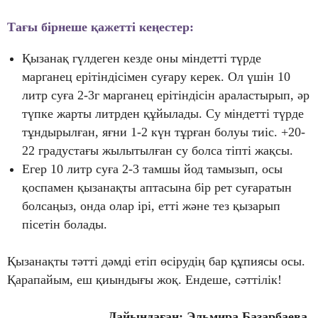
Тағы бірнеше қажетті кеңестер:
Қызанақ гүлдеген кезде оны міндетті түрде
марганец ерітіндісімен суғару керек. Ол үшін 10
литр суға 2-3г марганец ерітіндісін араластырып, әр
түпке жарты литрден құйылады. Су міндетті түрде
тұндырылған, яғни 1-2 күн тұрған болуы тиіс. +20-
22 градустағы жылытылған су болса тіпті жақсы.
Егер 10 литр суға 2-3 тамшы йод тамызып, осы
қоспамен қызанақты аптасына бір рет суғаратын
болсаңыз, онда олар ірі, етті және тез қызарып
пісетін болады.
Қызанақты тәтті дәмді етіп өсірудің бар құпиясы осы.
Қарапайым, еш қиындығы жоқ. Ендеше, сәттілік!
Дайындаған: Эльмира Базарбаева,