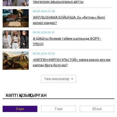
теңгесінен айырылғанын айтты
08.08.2026 21:58
ЖҰЛДЫЗНАМА БОЙЫНША: Ең «бетпақ» белгі
иелері кімдер?
08.08.2026 20:31
АҚ ШАШты боямай табиғи қалпында ӨСІРУ -
ТРЕНД
08.08.2026 19:53
​«КӨППЕН КӨРГЕН ҰЛЫ ТОЙ»: көпке көзсіз еру ме,
көппен бірге болу ма?
Тағы мақалалар
КӨПТІ ҚЫЗЫҚТЫРҒАН
3 күн
7 күн
30 күн