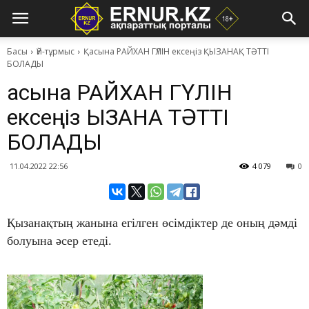
Басы
Үй-тұрмыс
Қасына РАЙХАН ГҮЛІН ексеңіз ҚЫЗАНАҚ ТӘТТІ
БОЛАДЫ
Қасына РАЙХАН ГҮЛІН
ексеңіз ҚЫЗАНАҚ ТӘТТІ
БОЛАДЫ
11.04.2022 22:56
4 079
0
Қызанақтың жанына егілген өсімдіктер де оның дәмді
болуына әсер етеді.