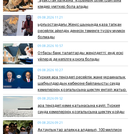
"Қазақстан халқына" қорының білім грантына
кімдер үміткер бола алады
09.08.2026 11:21
Қырғызстандағы Жеңіс шыңында қаза тапқан
ресейлік әйелдің денесін төменге түсіру мүмкін
болмады
09.08.2026 10:57
Отбасы банк талаптарды жеңілдетті: енді ескі
үйлерді де кепілге қоюға болады
09.08.2026 10:27
Түркия Қара теңіздегі ресейлік және украиналық
шабуылдардың көбеюіне байланысты сауда
кемелерінің қозғалысына шектеу енгізіп жатыр.
09.08.2026 09:52
Қара теңіздегі кеме қатынасына қауіп: Түркия
сауда кемелерінің қозғалысына шектеу қойды
09.08.2026 09:21
Ақтаулықтар алаяққа алданып, 100 миллион