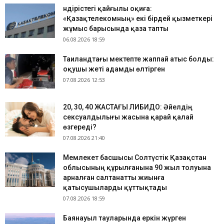
Өндірістегі қайғылы оқиға:
«Қазақтелекомның» екі бірдей қызметкері
жұмыс барысында қаза тапты
06.08.2026 18:59
Таиландтағы мектепте жаппай атыс болды:
оқушы жеті адамды өлтірген
07.08.2026 12:53
​20, 30, 40 ЖАСТАҒЫ ЛИБИДО: Әйелдің
сексуалдылығы жасына қарай қалай
өзгереді?
07.08.2026 21:40
Мемлекет басшысы Солтүстік Қазақстан
облысының құрылғанына 90 жыл толуына
арналған салтанатты жиынға
қатысушыларды құттықтады
07.08.2026 18:59
Баянауыл тауларында еркін жүрген