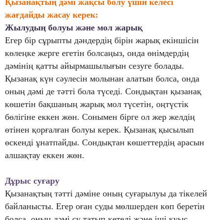
Қызанақтың дәмі жақсы болу үшін келесі
жағдайды жасау керек:
Жылудың болуы және мол жарық
Егер бір сұрыпты дәндердің бірін жарық екіншісін
көлеңке жерге егетін болсаңыз, онда өнімдердің
дәмінің қатты айырмашылығын сезуге болады.
Қызанақ күн сәулесін молынан алатын болса, онда
оның дәмі де тәтті бола түседі. Сондықтан қызанақ
көшетін бақшаның жарық мол түсетін, оңтүстік
бөлігіне еккен жөн. Сонымен бірге ол жер желдің
өтінен қорғалған болуы керек. Қызанақ қысылып
өскенді ұнатпайды. Сондықтан көшеттердің арасын
алшақтау еккен жөн.
Дұрыс суғару
Қызанақтың тәтті дәміне оның суғарылуы да тікелей
байланысты. Егер оған суды мөлшерден көп беретін
болса, оның дәмі су татып кетеді және іші қуыс