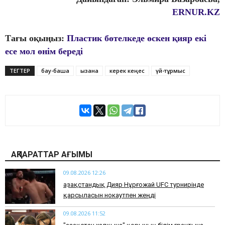
ERNUR.KZ
Тағы оқыңыз:
Пластик бөтелкеде өскен қияр екі
есе мол өнім береді
ТЕГТЕР
бау-бақша
қызанақ
керек кеңес
үй-тұрмыс
АҚПАРАТТАР АҒЫМЫ
09.08.2026 12:26
Қазақстандық Дияр Нұрғожай UFC турнирінде
қарсыласын нокаутпен жеңді
09.08.2026 11:52