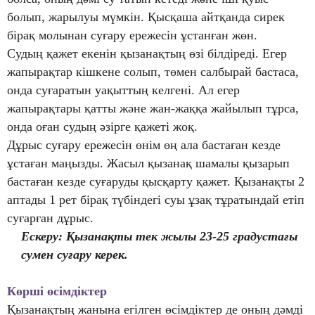
болып, жарылуы мүмкін. Қысқаша айтқанда сирек
бірақ молынан суғару ережесін ұстанған жөн.
Судың қажет екенін қызанақтың өзі білдіреді. Егер
жапырақтар кішкене солып, төмен салбырай бастаса,
онда суғаратын уақыттың келгені. Ал егер
жапырақтары қатты және жан-жаққа жайылып тұрса,
онда оған судың әзірге қажеті жоқ.
Дұрыс суғару ережесін өнім өң ала бастаған кезде
ұстаған маңызды. Жасыл қызанақ шамалы қызарып
бастаған кезде суғаруды қысқарту қажет. Қызанақты 2
аптады 1 рет бірақ түбіндегі суы ұзақ тұратындай етіп
суғарған дұрыс.
Ескеру: Қызанақты тек жылы 23-25 градустағы
сумен суғару керек.
Көрші өсімдіктер
Қызанақтың жанына егілген өсімдіктер де оның дәмді