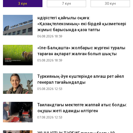
3 күн
7 күн
30 күн
Өндірістегі қайғылы оқиға:
«Қазақтелекомның» екі бірдей қызметкері
жұмыс барысында қаза тапты
06.08.2026 18:59
«Іле-Балқашта» жолбарыс жүргені туралы
тараған ақпарат жалған болып шықты
05.08.2026 18:59
Түркияның Әуе күштерінде алғаш рет әйел
генерал тағайындалды
05.08.2026 12:53
Таиландтағы мектепте жаппай атыс болды:
оқушы жеті адамды өлтірген
07.08.2026 12:53