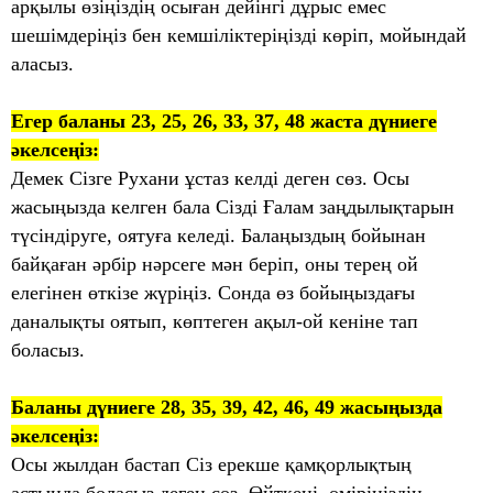
арқылы өзіңіздің осыған дейінгі дұрыс емес
шешімдеріңіз бен кемшіліктеріңізді көріп, мойындай
аласыз.
Егер баланы 23, 25, 26, 33, 37, 48 жаста дүниеге
әкелсеңіз:
Демек Сізге Рухани ұстаз келді деген сөз. Осы
жасыңызда келген бала Сізді Ғалам заңдылықтарын
түсіндіруге, оятуға келеді. Балаңыздың бойынан
байқаған әрбір нәрсеге мән беріп, оны терең ой
елегінен өткізе жүріңіз. Сонда өз бойыңыздағы
даналықты оятып, көптеген ақыл-ой кеніне тап
боласыз.
Баланы дүниеге 28, 35, 39, 42, 46, 49 жасыңызда
әкелсеңіз:
Осы жылдан бастап Сіз ерекше қамқорлықтың
астында боласыз деген сөз. Өйткені, өміріңіздің