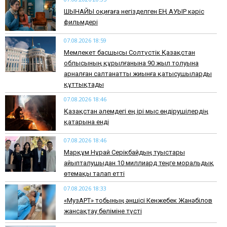
​ШЫНАЙЫ оқиғаға негізделген ЕҢ АУЫР кәріс
фильмдері
07.08.2026 18:59
Мемлекет басшысы Солтүстік Қазақстан
облысының құрылғанына 90 жыл толуына
арналған салтанатты жиынға қатысушыларды
құттықтады
07.08.2026 18:46
Қазақстан әлемдегі ең ірі мыс өндірушілердің
қатарына енді
07.08.2026 18:46
Марқұм Нұрай Серікбайдың туыстары
айыпталушыдан 10 миллиард теңге моральдық
өтемақы талап етті
07.08.2026 18:33
«МузАРТ» тобының әншісі Кенжебек Жанәбілов
жансақтау бөліміне түсті