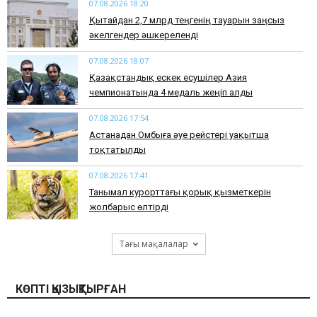
07.08.2026 18:20
Қытайдан 2,7 млрд теңгенің тауарын заңсыз
әкелгендер әшкереленді
07.08.2026 18:07
Қазақстандық ескек есушілер Азия
чемпионатында 4 медаль жеңіп алды
07.08.2026 17:54
Астанадан Омбыға әуе рейстері уақытша
тоқтатылды
07.08.2026 17:41
​Танымал курорттағы қорық қызметкерін
жолбарыс өлтірді
Тағы мақалалар
КӨПТІ ҚЫЗЫҚТЫРҒАН