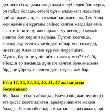
дүниеге сіз арқылы жаңа адам келуі керек боп тұрса,
ол пайда болады, себебі бұл – алдын-ала жазылып
қойған жазмыш, жаратылыстың жоспары. Тек Алла
мен адамның құрғаны сәйкес келген жағдайда ғана
есептетіп көтеру, жоспарлап туу дегендер мүмкін
сияқты боп көрініп қалады. Түптеп келгенде,
жоспарлау, есептеу кезіндегі ойлар мен сөздерді,
ниетті де Алла салып тұр ғой жүрегіңізге.
Мұның бәрін не үшін айтып жатырмыз? Себебі,
әйелдің әр жасында дүниеге келген бала анасына
бірдеңе үйретуге келген деген тұжырым бар.
Егер 17, 24, 32, 34, 40, 41, 47 жасыңызда
босансаңыз:
Бұл бала – сіздің айнаңыз. Екеуңіздің жан дүниеңіз
өте ұқсас келетіндіктен, араларыңыз өте жақын
болады, Балаңызбен қарым-қатынасыңыз жылы, әрі