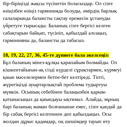
бір-біріңізді жақсы түсінетін боласыздар. Ол сізге
өзіңізбен өзіңіз гармонияда болуды, өмірдің барлық
салаларында балансты сақтау ережесін ұстануды
үйретуге тырысады. Баланың сізге бергісі келген
сабақтарын байқап, түсініп, қабылдай алсаңыз,
гармонияны да, балансты да табасыз.
18, 19, 22, 27, 36, 45-те дүниеге бала әкелсеңіз:
Бұл баланың мінез-құлқы қарапайым болмайды. Ол
кішкентайынан-ақ сізді күрделі сұрақтармен, күрмеуі
қиын мәселелермен бетпе-бет келтіреді. Тіпті,
жүрегіңізді ауыртарлықтай проблема тудыртуы
мүмкін. Осының себебінен балаңызбен қарым-
қатынасыңыз да қиындауы ықтимал. Алайда, мұның
бәрі баланың жаман болғанынан емес, сізге қандай да
бір сабақ бергісі келгеннен деп қабылдаңыз. Осы
жолдан дұрыс қадамдар, оң шешімдер тауып өту