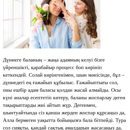
Дүниеге баланың – жаңа адамның келуі бізге
үйреншікті, қарабайыр процесc боп көрініп
кеткендей. Солай көрінгенімен, шын мәнісінде, бұл –
дүниедегі ең ғажайып құбылыс. Ғажайыптығы сол,
оны ешбір адам баласы қолдан жасай алмайды. Осы
күні аналар есептетіп көтеру, баланы жоспарлау деген
тақырыптарды жиі айтып жүр. Дегенмен,
шынтуайтында сіз қанша жерден жоспар құрсаңыз да,
Алла бермеген уақытта бойыңызға бала бітпейді. Тура
сол сияқты, қандай сақтық амалдарын жасасаңыз да,