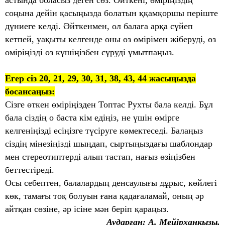
соңына дейін қасыңызда болатын ққамқоршы періште
дүниеге келді. Әйткенмен, ол балаға арқа сүйеп
кетпей, уақыты келгенде оны өз өмірімен жіберуді, өз
өміріңізді өз күшіңізбен сүруді ұмытпаңыз.
Егер сіз 20, 21, 29, 30, 31, 38, 43, 44 жасыңызда
босансаңыз:
Сізге өткен өміріңізден Топтас Рухты бала келді. Бұл
бала сіздің о баста кім едіңіз, не үшін өмірге
келгеніңізді есіңізге түсіруге көмектеседі. Балаңыз
сіздің мінезіңізді шыңдап, сыртыңыздағы шаблондар
мен стереотиптерді алып тастап, нағыз өзіңізбен
беттестіреді.
Осы себептен, балалардың денсаулығы дұрыс, көйлегі
көк, тамағы тоқ болуын ғана қадағаламай, оның әр
айтқан сөзіне, әр ісіне мән беріп қараңыз.
Аударған: А. Мейірханқызы,