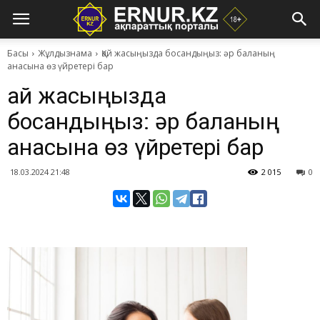
Басы
Жұлдызнама
Қай жасыңызда босандыңыз: әр баланың
анасына өз үйретері бар
Қай жасыңызда
босандыңыз: әр баланың
анасына өз үйретері бар
18.03.2024 21:48
2 015
0