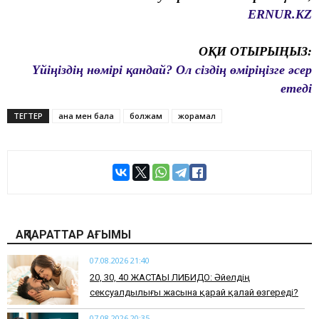
ERNUR.KZ
ОҚИ ОТЫРЫҢЫЗ:
Үйіңіздің нөмірі қандай? Ол сіздің өміріңізге әсер
етеді
ТЕГТЕР
ана мен бала
болжам
жорамал
АҚПАРАТТАР АҒЫМЫ
07.08.2026 21:40
​20, 30, 40 ЖАСТАҒЫ ЛИБИДО: Әйелдің
сексуалдылығы жасына қарай қалай өзгереді?
07.08.2026 20:35