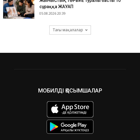
ЖЫНЫСТЫҚ ТӘРБИЕ туралы басты 10
сұраққа ЖАУАП
05.08.2026 20:39
Тағы мақалалар
МОБИЛДІ ҚОСЫМШАЛАР