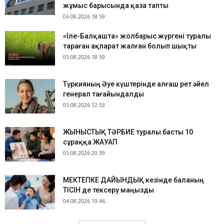
жұмыс барысында қаза тапты
06.08.2026 18:59
«Іле-Балқашта» жолбарыс жүргені туралы
тараған ақпарат жалған болып шықты
05.08.2026 18:59
Түркияның Әуе күштерінде алғаш рет әйел
генерал тағайындалды
05.08.2026 12:53
ЖЫНЫСТЫҚ ТӘРБИЕ туралы басты 10
сұраққа ЖАУАП
05.08.2026 20:39
МЕКТЕПКЕ ДАЙЫНДЫҚ кезінде баланың
ТІСІН де тексеру маңызды
04.08.2026 19:46