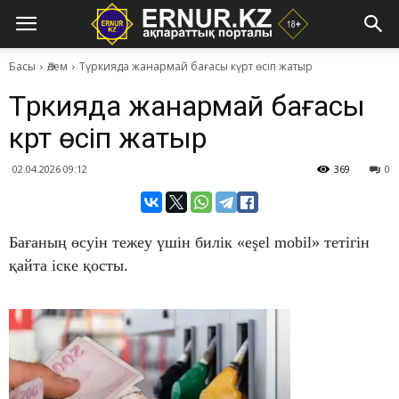
Басы
Әлем
​Түркияда жанармай бағасы күрт өсіп жатыр
​Түркияда жанармай бағасы
күрт өсіп жатыр
02.04.2026 09:12
369
0
Бағаның өсуін тежеу үшін билік «eşel mobil» тетігін
қайта іске қосты.