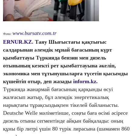
www.bursatv.com.tr
Фото:
ERNUR.KZ.
Таяу Шығыстағы қақтығыс
салдарынан әлемдік мұнай бағасының күрт
қымбаттауы Түркияда бензин мен дизель
отынының кезекті рет қымбаттауына әкеліп,
экономика мен тұтынушыларға түсетін қысымды
күшейтіп отыр, деп жазады
inform.kz.
Түркияда жанармай бағасының қарқынды өсуі
жалғасып жатыр, бұл әлемдік энергетикалық
нарықтағы тұрақсыздықпен тікелей байланысты.
Deutsche Welle мәліметінше, соңғы баға өсімі әсіресе
дизель отыны сегментінде айқын байқалады: оның
құны бір литрі үшін 80 түрік лирасына (шамамен 860