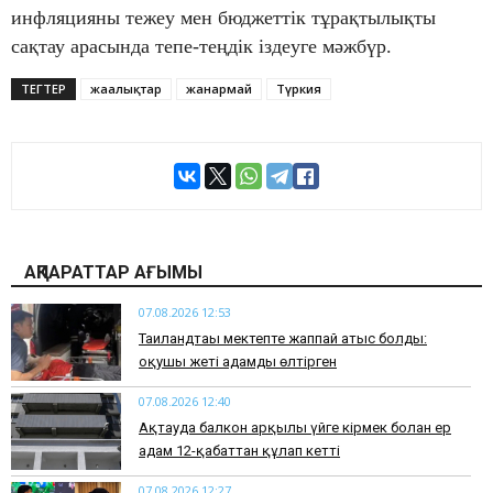
инфляцияны тежеу мен бюджеттік тұрақтылықты
сақтау арасында тепе-теңдік іздеуге мәжбүр.
ТЕГТЕР
жаңалықтар
жанармай
Түркия
АҚПАРАТТАР АҒЫМЫ
07.08.2026 12:53
Таиландтағы мектепте жаппай атыс болды:
оқушы жеті адамды өлтірген
07.08.2026 12:40
Ақтауда балкон арқылы үйге кірмек болған ер
адам 12-қабаттан құлап кетті
07.08.2026 12:27