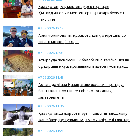
Қазақстандық мектеп директорлары
Қытайдың озық мектептерінің тәжірибесімен
танысты
07.08.2026 12:14
Азия чемпионаты: қазақстандық спортшылар
екі алтын жеңіп алды
07.08.2026 12:01
Атырауда жекеменшік балабақша тәрбиешісінің
бүлдіршінге күш қолданғаны видеоға түсіп қалды
07.08.2026 11:48
Астанада «Таза Қазақстан» жобасын қолдауға
бағытталған Eco Future Lab экологиялық
хакатоны өтті
07.08.2026 11:35
Қазақстанда жерасты суын кешенді пайдалану
және басқару тұжырымдамасы әзірленіп жатыр
07.08.2026 11:28