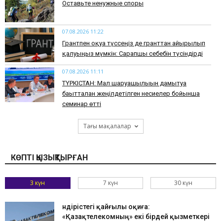
Оставьте ненужные споры
07.08.2026 11:22
Грантпен оқуға түссеңіз де гранттан айырылып
қалуыңыз мүмкін: Сарапшы себебін түсіндірді
07.08.2026 11:11
ТҮРКІСТАН: Мал шаруашылығын дамытуға
бағытталған жеңілдетілген несиелер бойынша
семинар өтті
Тағы мақалалар
КӨПТІ ҚЫЗЫҚТЫРҒАН
3 күн
7 күн
30 күн
Өндірістегі қайғылы оқиға:
«Қазақтелекомның» екі бірдей қызметкері