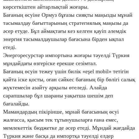
көрсеткіштен айтарлықтай жоғары.
Бағаның өсуіне Ормуз бұғазы сияқты маңызды мұнай
тасымалдау бағыттарының стратегиялық маңызы да
әсер етуде. Бұл аймақтағы кез келген қауіп әлемдік
энергия тасымалдаушылар бағасына бірден ықпал
етеді.
Энергоресурстар импортына жоғары тәуелді Түркия
мұндайдағы өзгеріске ерекше сезімтал.
Бағаның өсуін тежеу үшін билік «eşel mobil» тетігін
қайта іске қосты, оған сәйкес бағаның бір бөлігі салық
жүктемесін азайту арқылы өтеледі. Алайда
сарапшылар бұл шараны уақытша шешім деп
бағалайды.
Мамандардың пікірінше, мұнай бағасының өсуі
жалғасса, қысым тек тұтынушыларға ғана емес,
мемлекеттік бюджетке де әсер етеді. Мұндай жағдайда
Түркия және басқа да импортқа тәуелді елдер