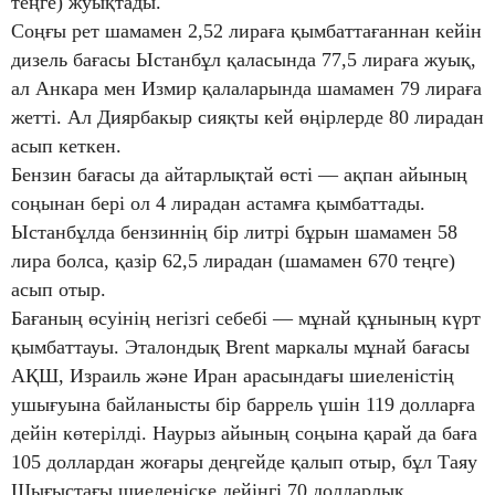
теңге) жуықтады.
Соңғы рет шамамен 2,52 лираға қымбаттағаннан кейін
дизель бағасы Ыстанбұл қаласында 77,5 лираға жуық,
ал Анкара мен Измир қалаларында шамамен 79 лираға
жетті. Ал Диярбакыр сияқты кей өңірлерде 80 лирадан
асып кеткен.
Бензин бағасы да айтарлықтай өсті — ақпан айының
соңынан бері ол 4 лирадан астамға қымбаттады.
Ыстанбұлда бензиннің бір литрі бұрын шамамен 58
лира болса, қазір 62,5 лирадан (шамамен 670 теңге)
асып отыр.
Бағаның өсуінің негізгі себебі — мұнай құнының күрт
қымбаттауы. Эталондық Brent маркалы мұнай бағасы
АҚШ, Израиль және Иран арасындағы шиеленістің
ушығуына байланысты бір баррель үшін 119 долларға
дейін көтерілді. Наурыз айының соңына қарай да баға
105 доллардан жоғары деңгейде қалып отыр, бұл Таяу
Шығыстағы шиеленіске дейінгі 70 долларлық