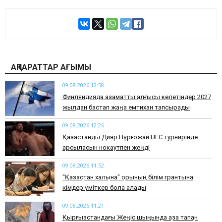
АҚПАРАТТАР АҒЫМЫ
09.08.2026 12:58
Финляндияда азаматтық алғысы келетіндер 2027
жылдан бастап жаңа емтихан тапсырады
09.08.2026 12:26
Қазақстандық Дияр Нұрғожай UFC турнирінде
қарсыласын нокаутпен жеңді
09.08.2026 11:52
"Қазақстан халқына" қорының білім грантына
кімдер үміткер бола алады
09.08.2026 11:21
Қырғызстандағы Жеңіс шыңында қаза тапқан