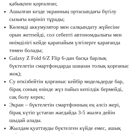
қабықпен қорғалған;
Ашылған кезде экранның ортасындағы бүгілу
сызығы көрініп тұрады;
Көлемді аккумулятор мен салқындату жүйесіне
орын жетпейді, сол себепті автономдылығы мен
өнімділігі кейде қарапайым үлгілерге қарағанда
төмен болады;
Galaxy Z Fold 6/Z Flip 6-дан басқа барлық
бүктелетін смартфондарда шаңнан толық қорғаныс
жоқ);
Су өткізбейтін қорғаныс кейбір модельдерде бар,
бірақ соның өзінде жүз пайыз кепілдік бермейді,
сақ болу керек;
Экран – бүктелетін смартфонның ең әлсіз жері,
бірақ күтіп ұстаған жағдайда 3-5 жылға дейін
шыдай алады.
Жылдам қуаттауды бүктелген күйде емес, ашық