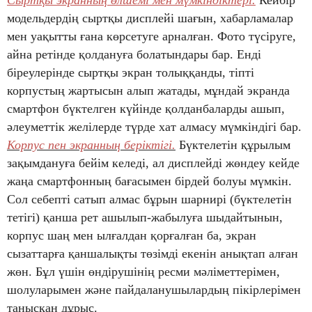
Сыртқы экранның өлшемі мен мүмкіндіктері.
Кейбір
модельдердің сыртқы дисплейі шағын, хабарламалар
мен уақытты ғана көрсетуге арналған. Фото түсіруге,
айна ретінде қолдануға болатындары бар. Енді
біреулерінде сыртқы экран толыққанды, тіпті
корпустың жартысын алып жатады, мұндай экранда
смартфон бүктелген күйінде қолданбаларды ашып,
әлеуметтік желілерде түрде хат алмасу мүмкіндігі бар.
Корпус пен экранның беріктігі.
Бүктелетін құрылым
зақымдануға бейім келеді, ал дисплейді жөндеу кейде
жаңа смартфонның бағасымен бірдей болуы мүмкін.
Сол себепті сатып алмас бұрын шарнирі (бүктелетін
тетігі) қанша рет ашылып-жабылуға шыдайтынын,
корпус шаң мен ылғалдан қорғалған ба, экран
сызаттарға қаншалықты төзімді екенін анықтап алған
жөн. Бұл үшін өндірушінің ресми мәліметтерімен,
шолуларымен және пайдаланушылардың пікірлерімен
танысқан дұрыс.