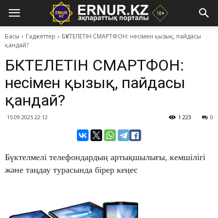
Басы
Гаджеттер
БҮКТЕЛЕТІН СМАРТФОН: несімен қызық, пайдасы
қандай?
БҮКТЕЛЕТІН СМАРТФОН:
несімен қызық, пайдасы
қандай?
15.09.2025 22:12
1 223
0
Бүктелмелі телефондардың артықшылығы, кемшілігі
және таңдау турасында бірер кеңес