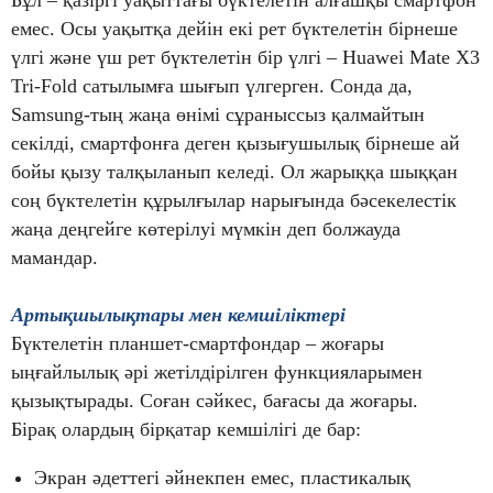
Бұл – қазіргі уақыттағы бүктелетін алғашқы смартфон
емес. Осы уақытқа дейін екі рет бүктелетін бірнеше
үлгі және үш рет бүктелетін бір үлгі – Huawei Mate X3
Tri-Fold сатылымға шығып үлгерген. Сонда да,
Samsung-тың жаңа өнімі сұраныссыз қалмайтын
секілді, смартфонға деген қызығушылық бірнеше ай
бойы қызу талқыланып келеді. Ол жарыққа шыққан
соң бүктелетін құрылғылар нарығында бәсекелестік
жаңа деңгейге көтерілуі мүмкін деп болжауда
мамандар.
Артықшылықтары мен кемшіліктері
Бүктелетін планшет-смартфондар – жоғары
ыңғайлылық әрі жетілдірілген функцияларымен
қызықтырады. Соған сәйкес, бағасы да жоғары.
Бірақ олардың бірқатар кемшілігі де бар:
Экран әдеттегі әйнекпен емес, пластикалық