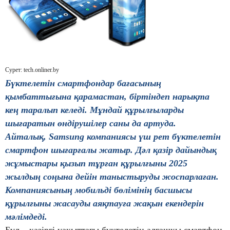
Сурет: tech.onliner.by
Бүктелетін смартфондар бағасының
қымбаттығына қарамастан, біртіндеп нарықта
кең таралып келеді. Мұндай құрылғыларды
шығаратын өндірушілер саны да артуда.
Айталық, Samsung компаниясы үш рет бүктелетін
смартфон шығарғалы жатыр. Дәл қазір дайындық
жұмыстары қызып тұрған құрылғыны 2025
жылдың соңына дейін таныстыруды жоспарлаған.
Компаниясының мобильді бөлімінің басшысы
құрылғыны жасауды аяқтауға жақын екендерін
мәлімдеді.