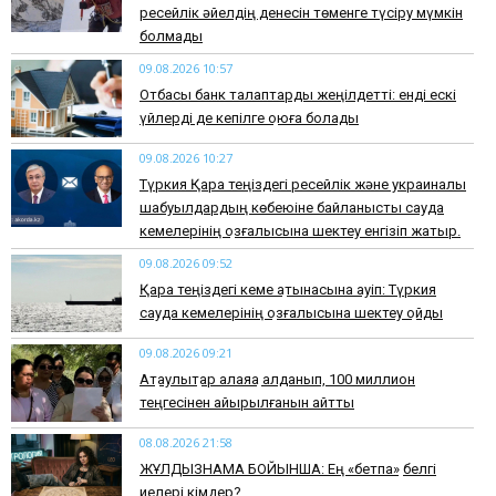
ресейлік әйелдің денесін төменге түсіру мүмкін
болмады
09.08.2026 10:57
Отбасы банк талаптарды жеңілдетті: енді ескі
үйлерді де кепілге қоюға болады
09.08.2026 10:27
Түркия Қара теңіздегі ресейлік және украиналық
шабуылдардың көбеюіне байланысты сауда
кемелерінің қозғалысына шектеу енгізіп жатыр.
09.08.2026 09:52
Қара теңіздегі кеме қатынасына қауіп: Түркия
сауда кемелерінің қозғалысына шектеу қойды
09.08.2026 09:21
Ақтаулықтар алаяққа алданып, 100 миллион
теңгесінен айырылғанын айтты
08.08.2026 21:58
ЖҰЛДЫЗНАМА БОЙЫНША: Ең «бетпақ» белгі
иелері кімдер?