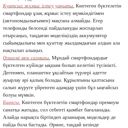
Қуатсыз жұмыс істеу уақыты.
Көптеген бүктелетін
смартфондар ұзақ жұмыс істеу мүмкіндігімен
(автономдылығымен) мақтана алмайды. Егер
телефонды белсенді пайдалануды жоспарлап
отырсаңыз, таңдаған моделіңіздің аккумулятор
сыйымдылығы мен қуаттау жылдамдығын алдын ала
нақтылап алыңыз.
Өлшемі мен салмағы.
Мұндай смартфондардығ
бүктелген күйінде ықшам болып келетіні түсінікті.
Дегенмен, планшетке ұқсайтын түрлері әдетте
ауырлау әрі қалың болады. Құрылғыны қалтасына
салып жүруге үйренген адамдар үшін бұл ыңғайсыз
болуы мүмкін.
Бағасы.
Көптеген бүктелетін смартфондар премиум
санатқа жатады, сол себепті қымбат бағаланады.
Алайда нарықта біртіндеп арзанырақ модельдер де
пайда бола бастады. Әрине, таңдай кезінде