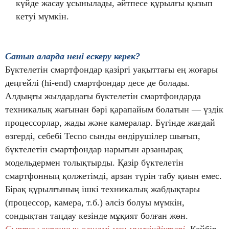
күйде жасау ұсынылады, әйтпесе құрылғы қызып
кетуі мүмкін.
Сатып аларда нені ескеру керек
?
Бүктелетін смартфондар қазіргі уақыттағы ең жоғары
деңгейлі (hi-end) смартфондар десе де болады.
Алдыңғы жылдардағы бүктелетін смартфондарда
техникалық жағынан бәрі қарапайым болатын — үздік
процессорлар, жады және камералар. Бүгінде жағдай
өзгерді, себебі Tecno сынды өндірушілер шығып,
бүктелетін смартфондар нарығын арзанырақ
модельдермен толықтырды. Қазір бүктелетін
смартфонның қолжетімді, арзан түрін табу қиын емес.
Бірақ құрылғының ішкі техникалық жабдықтары
(процессор, камера, т.б.) әлсіз болуы мүмкін,
сондықтан таңдау кезінде мұқият болған жөн.