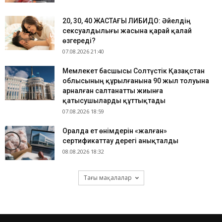
​20, 30, 40 ЖАСТАҒЫ ЛИБИДО: Әйелдің
сексуалдылығы жасына қарай қалай
өзгереді?
07.08.2026 21:40
Мемлекет басшысы Солтүстік Қазақстан
облысының құрылғанына 90 жыл толуына
арналған салтанатты жиынға
қатысушыларды құттықтады
07.08.2026 18:59
Оралда ет өнімдерін «жалған»
сертификаттау дерегі анықталды
08.08.2026 18:32
Тағы мақалалар