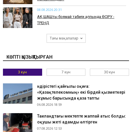
08.08.2026 20:31
АҚ ШАШты боямай табиғи қалпында ӨСІРУ -
ТРЕНД
Тағы мақалалар
КӨПТІ ҚЫЗЫҚТЫРҒАН
3 күн
7 күн
30 күн
Өндірістегі қайғылы оқиға:
«Қазақтелекомның» екі бірдей қызметкері
жұмыс барысында қаза тапты
06.08.2026 18:59
Таиландтағы мектепте жаппай атыс болды:
оқушы жеті адамды өлтірген
07.08.2026 12:53