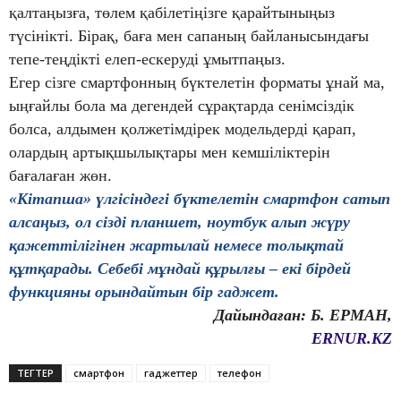
қалтаңызға, төлем қабілетіңізге қарайтыныңыз
түсінікті. Бірақ, баға мен сапаның байланысындағы
тепе-теңдікті елеп-ескеруді ұмытпаңыз.
Егер сізге смартфонның бүктелетін форматы ұнай ма,
ыңғайлы бола ма дегендей сұрақтарда сенімсіздік
болса, алдымен қолжетімдірек модельдерді қарап,
олардың артықшылықтары мен кемшіліктерін
бағалаған жөн.
«Кітапша» үлгісіндегі бүктелетін смартфон сатып
алсаңыз, ол сізді планшет, ноутбук алып жүру
қажеттілігінен жартылай немесе толықтай
құтқарады. Себебі мұндай құрылғы – екі бірдей
функцияны орындайтын бір гаджет.
Дайындаған: Б. ЕРМАН,
ERNUR.KZ
ТЕГТЕР
смартфон
гаджеттер
телефон