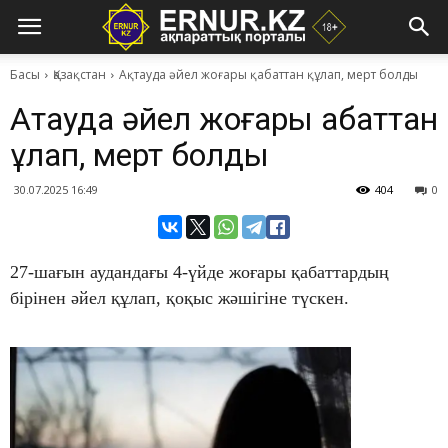
Басы
Қазақстан
Ақтауда әйел жоғары қабаттан құлап, мерт болды
Ақтауда әйел жоғары қабаттан
құлап, мерт болды
30.07.2025 16:49
404
0
27-шағын аудандағы 4-үйде жоғары қабаттардың
бірінен әйел құлап, қоқыс жәшігіне түскен.