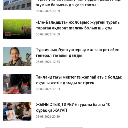
жұмыс барысында қаза тапты
06.08.2026 18:59
«Іле-Балқашта» жолбарыс жүргені туралы
тараған ақпарат жалған болып шықты
05.08.2026 18:59
Түркияның Әуе күштерінде алғаш рет әйел
генерал тағайындалды
05.08.2026 12:53
Таиландтағы мектепте жаппай атыс болды:
оқушы жеті адамды өлтірген
07.08.2026 12:53
ЖЫНЫСТЫҚ ТӘРБИЕ туралы басты 10
сұраққа ЖАУАП
05.08.2026 20:39