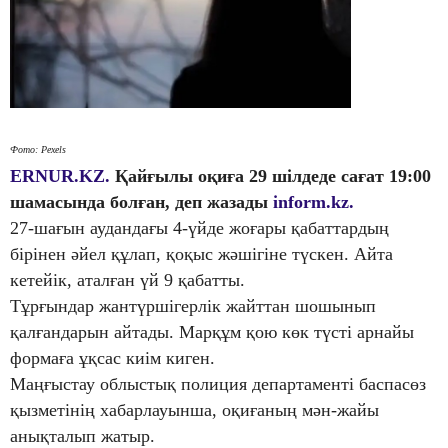
Фото: Pexels
ERNUR.KZ.
Қайғылы оқиға 29 шілдеде сағат 19:00
шамасында болған, деп жазады
inform.kz.
27-шағын аудандағы 4-үйде жоғары қабаттардың
бірінен әйел құлап, қоқыс жәшігіне түскен. Айта
кетейік, аталған үй 9 қабатты.
Тұрғындар жантүршігерлік жайттан шошынып
қалғандарын айтады. Марқұм қою көк түсті арнайы
формаға ұқсас киім киген.
Маңғыстау облыстық полиция департаменті баспасөз
қызметінің хабарлауынша, оқиғаның мән-жайы
анықталып жатыр.