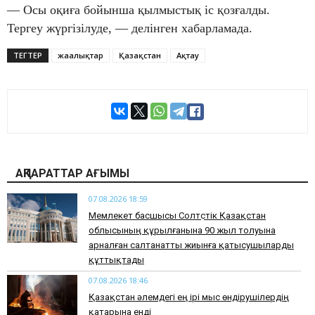
— Осы оқиға бойынша қылмыстық іс қозғалды.
Тергеу жүргізілуде, — делінген хабарламада.
ТЕГТЕР
жаңалықтар
Қазақстан
Ақтау
АҚПАРАТТАР АҒЫМЫ
07.08.2026 18:59
Мемлекет басшысы Солтүстік Қазақстан
облысының құрылғанына 90 жыл толуына
арналған салтанатты жиынға қатысушыларды
құттықтады
07.08.2026 18:46
Қазақстан әлемдегі ең ірі мыс өндірушілердің
қатарына енді