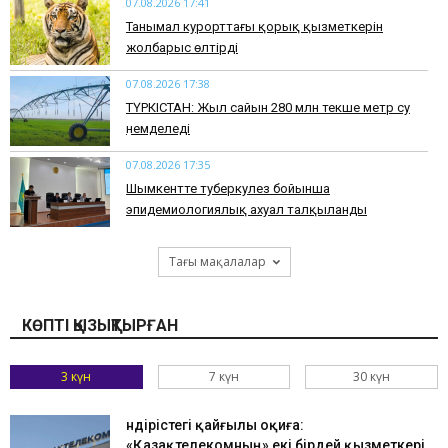
07.08.2026 17:41
​Танымал курорттағы қорық қызметкерін
жолбарыс өлтірді
07.08.2026 17:38
ТҮРКІСТАН: Жыл сайын 280 млн текше метр су
үнемделеді
07.08.2026 17:35
​Шымкентте туберкулез бойынша
эпидемиологиялық ахуал талқыланды
Тағы мақалалар
КӨПТІ ҚЫЗЫҚТЫРҒАН
3 күн
7 күн
30 күн
Өндірістегі қайғылы оқиға:
«Қазақтелекомның» екі бірдей қызметкері