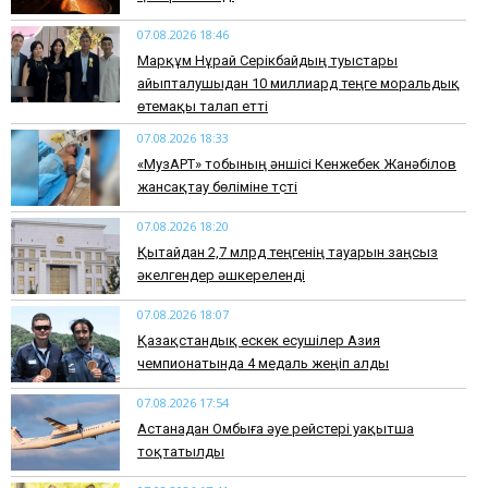
07.08.2026 18:46
Марқұм Нұрай Серікбайдың туыстары
айыпталушыдан 10 миллиард теңге моральдық
өтемақы талап етті
07.08.2026 18:33
«МузАРТ» тобының әншісі Кенжебек Жанәбілов
жансақтау бөліміне түсті
07.08.2026 18:20
Қытайдан 2,7 млрд теңгенің тауарын заңсыз
әкелгендер әшкереленді
07.08.2026 18:07
Қазақстандық ескек есушілер Азия
чемпионатында 4 медаль жеңіп алды
07.08.2026 17:54
Астанадан Омбыға әуе рейстері уақытша
тоқтатылды