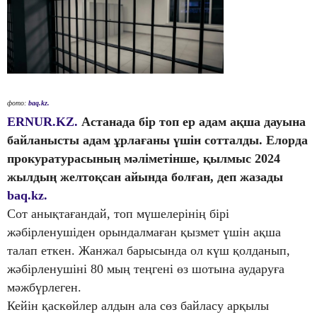
фото:
baq.kz.
ERNUR.KZ.
Астанада бір топ ер адам ақша дауына
байланысты адам ұрлағаны үшін сотталды. Елорда
прокуратурасының мәліметінше, қылмыс 2024
жылдың желтоқсан айында болған, деп жазады
baq.kz.
Сот анықтағандай, топ мүшелерінің бірі
жәбірленушіден орындалмаған қызмет үшін ақша
талап еткен. Жанжал барысында ол күш қолданып,
жәбірленушіні 80 мың теңгені өз шотына аударуға
мәжбүрлеген.
Кейін қаскөйлер алдын ала сөз байласу арқылы