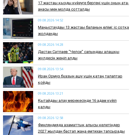
17 жастағы қызды күйеуге бергені үшін оның ата-
анасы мен молда сотталды
09.08.2026 14:52
Маңғыстаудағы 13 жастағы баланың өлімі: іс сотқа
жолданды
09.08.2026 14:28
Дастан Сәтпаев "Челси" сапындағы алғашқы
жүлдесін жеңіп алды
09.08.2026 13:54
Иран Ормуз бұғазын ашу үшін қатаң талаптар
қойды
09.08.2026 13:21
Қытайдағы алау мерекесінде 16 адам күйіп
қалды
09.08.2026 12:58
Финляндияда азаматтық алғысы келетіндер
2027 жылдан бастап жаңа емтихан тапсырады