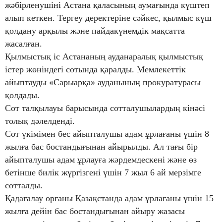
жәбірленушіні Астана қаласының аумағында күштеп
алып кеткен. Тергеу деректеріне сәйкес, қылмыс күш
қолдану арқылы және пайдакүнемдік мақсатта
жасалған.
Қылмыстық іс Астананың ауданаралық қылмыстық
істер жөніндегі сотында қаралды. Мемлекеттік
айыптауды «Сарыарқа» ауданының прокуратурасы
қолдады.
Сот талқылауы барысында сотталушылардың кінәсі
толық дәлелденді.
Сот үкімімен бес айыпталушы адам ұрлағаны үшін 8
жылға бас бостандығынан айырылды. Ал тағы бір
айыпталушы адам ұрлауға жәрдемдескені және өз
бетінше билік жүргізгені үшін 7 жыл 6 ай мерзімге
сотталды.
Қадағалау органы Қазақстанда адам ұрлағаны үшін 15
жылға дейін бас бостандығынан айыру жазасы