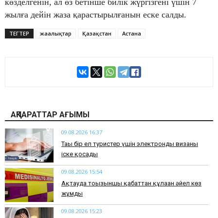
көзделгенін, ал өз бетінше билік жүргізгені үшін 7
жылға дейін жаза қарастырылғанын еске салды.
ТЕГТЕР
жаңалықтар
Қазақстан
Астана
АҚПАРАТТАР АҒЫМЫ
09.08.2026 16:37
Тағы бір ел туристер үшін электронды визаны
іске қосады
09.08.2026 15:54
Ақтауда тоғызыншы қабаттан құлаған әйел көз
жұмды
09.08.2026 15:23