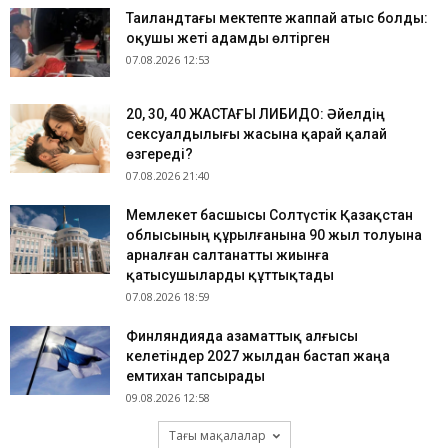
Таиландтағы мектепте жаппай атыс болды:
оқушы жеті адамды өлтірген
07.08.2026 12:53
​20, 30, 40 ЖАСТАҒЫ ЛИБИДО: Әйелдің
сексуалдылығы жасына қарай қалай
өзгереді?
07.08.2026 21:40
Мемлекет басшысы Солтүстік Қазақстан
облысының құрылғанына 90 жыл толуына
арналған салтанатты жиынға
қатысушыларды құттықтады
07.08.2026 18:59
Финляндияда азаматтық алғысы
келетіндер 2027 жылдан бастап жаңа
емтихан тапсырады
09.08.2026 12:58
Тағы мақалалар