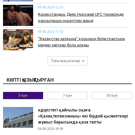
09.08.2026 12:26
Қазақстандық Дияр Нұрғожай UFC турнирінде
қарсыласын нокаутпен жеңді
09.08.2026 11:52
"Қазақстан халқына" қорының білім грантына
кімдер үміткер бола алады
Тағы мақалалар
КӨПТІ ҚЫЗЫҚТЫРҒАН
3 күн
7 күн
30 күн
Өндірістегі қайғылы оқиға:
«Қазақтелекомның» екі бірдей қызметкері
жұмыс барысында қаза тапты
06.08.2026 18:59