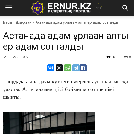
Басы
Қазақстан
Астанада адам ұрлаған алты ер адам сотталды
Астанада адам ұрлаған алты
ер адам сотталды
29.05.2026 10:56
300
0
​Елордада ақша дауы күтпеген жерден ауыр қылмысқа
ұласты. Алты адамның ісі бойынша сот шешімі
шықты.