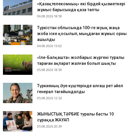
«Қазақтелекомның» екі бірдей қызметкері
жұмыс барысында қаза тапты
06.08.2026 18:59
Түркістан облысында 100-ге жуық жаңа
жоба іске қосылып, мыңдаған жұмыс орны
ашылды
04.08.2026 13:02
«Іле-Балқашта» жолбарыс жүргені туралы
тараған ақпарат жалған болып шықты
05.08.2026 18:59
Түркияның Әуе күштерінде алғаш рет әйел
генерал тағайындалды
05.08.2026 12:53
ЖЫНЫСТЫҚ ТӘРБИЕ туралы басты 10
сұраққа ЖАУАП
05.08.2026 20:39