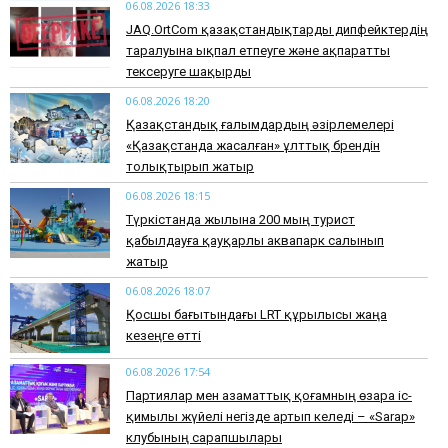
06.08.2026 18:33
JAQ.OrtCom қазақстандықтарды дипфейктердің
таралуына ықпал етпеуге және ақпаратты
тексеруге шақырды
06.08.2026 18:20
Қазақстандық ғалымдардың әзірлемелері
«Қазақстанда жасалған» ұлттық брендін
толықтырып жатыр
06.08.2026 18:15
Түркістанда жылына 200 мың турист
қабылдауға қауқарлы аквапарк салынып
жатыр
06.08.2026 18:07
Қосшы бағытындағы LRT құрылысы жаңа
кезеңге өтті
06.08.2026 17:54
Партиялар мен азаматтық қоғамның өзара іс-
қимылы жүйелі негізде артып келеді – «Sarap»
клубының сарапшылары