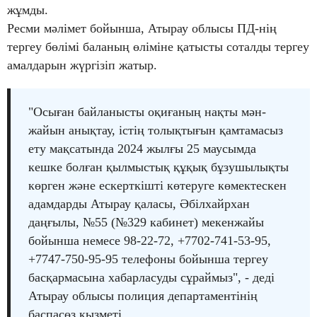
жұмды.
Ресми мәлімет бойынша, Атырау облысы ПД-нің
тергеу бөлімі баланың өліміне қатысты соталды тергеу
амалдарын жүргізіп жатыр.
"Осыған байланысты оқиғаның нақты мән-
жайын анықтау, істің толықтығын қамтамасыз
ету мақсатында 2024 жылғы 25 маусымда
кешке болған қылмыстық құқық бұзушылықты
көрген және ескерткішті көтеруге көмектескен
адамдарды Атырау қаласы, Әбілхайрхан
даңғылы, №55 (№329 кабинет) мекенжайы
бойынша немесе 98-22-72, +7702-741-53-95,
+7747-750-95-95 телефоны бойынша тергеу
басқармасына хабарласуды сұраймыз", - деді
Атырау облысы полиция департаментінің
баспасөз қызметі.