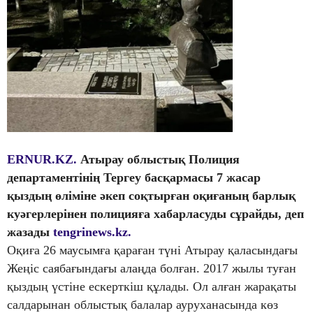
ERNUR.KZ.
Атырау облыстық Полиция
департаментінің Тергеу басқармасы 7 жасар
қыздың өліміне әкеп соқтырған оқиғаның барлық
куәгерлерінен полицияға хабарласуды сұрайды, деп
жазады
tengrinews.kz.
Оқиға 26 маусымға қараған түні Атырау қаласындағы
Жеңіс саябағындағы алаңда болған. 2017 жылы туған
қыздың үстіне ескерткіш құлады. Ол алған жарақаты
салдарынан облыстық балалар ауруханасында көз