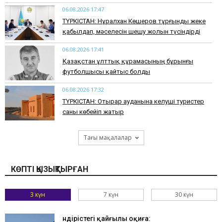
06.08.2026 17:47
ТҮРКІСТАН: Нұралхан Көшеров тұрғынды жеке
қабылдап, мәселесін шешу жолын түсіндірді
06.08.2026 17:41
Қазақстан ұлттық құрамасының бұрынғы
футболшысы қайтыс болды
06.08.2026 17:32
ТҮРКІСТАН: Отырар ауданына келуші туристер
саны көбейіп жатыр
Тағы мақалалар
КӨПТІ ҚЫЗЫҚТЫРҒАН
3 күн
7 күн
30 күн
Өндірістегі қайғылы оқиға: