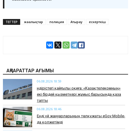
ТЕГТЕР
жаңалықтар
полиция
Атырау
ескерткіш
АҚПАРАТТАР АҒЫМЫ
06.08.2026 18:59
Өндірістегі қайғылы оқиға: «Қазақтелекомның»
екі бірдей қызметкері жұмыс барысында қаза
тапты
06.08.2026 18:46
Енді үй жануарларының төлқұжаты eGov Mobile-
да қолжетімді