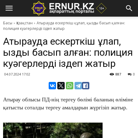
Басы
Қазақстан
Атырауда ескерткіш құлап, қызды басып қалған:
полиция куәгерлерді іздеп жатыр
Атырауда ескерткіш құлап,
қызды басып қалған: полиция
куәгерлерді іздеп жатыр
04.07.2024 17:02
887
0
Атырау облысы ПД-нің тергеу бөлімі баланың өліміне
қатысты соталды тергеу амалдарын жүргізіп жатыр.