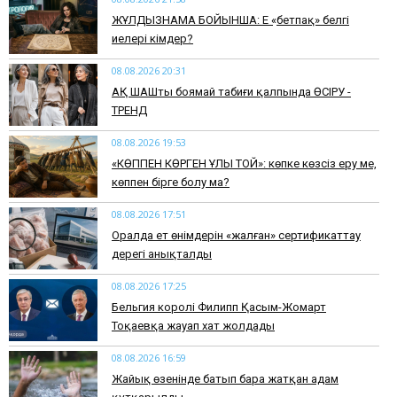
ЖҰЛДЫЗНАМА БОЙЫНША: Ең «бетпақ» белгі
иелері кімдер?
08.08.2026 20:31
АҚ ШАШты боямай табиғи қалпында ӨСІРУ -
ТРЕНД
08.08.2026 19:53
​«КӨППЕН КӨРГЕН ҰЛЫ ТОЙ»: көпке көзсіз еру ме,
көппен бірге болу ма?
08.08.2026 17:51
Оралда ет өнімдерін «жалған» сертификаттау
дерегі анықталды
08.08.2026 17:25
Бельгия королі Филипп Қасым-Жомарт
Тоқаевқа жауап хат жолдады
08.08.2026 16:59
Жайық өзенінде батып бара жатқан адам