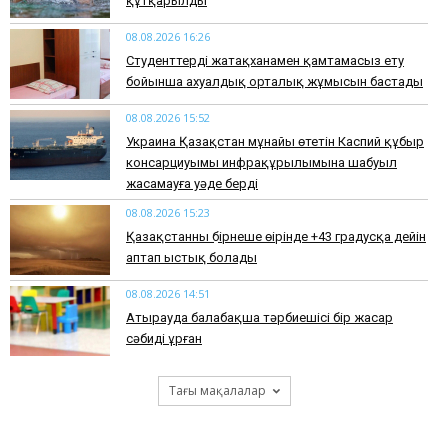
құтқарылды
08.08.2026 16:26
Студенттерді жатақханамен қамтамасыз ету
бойынша ахуалдық орталық жұмысын бастады
08.08.2026 15:52
Украина Қазақстан мұнайы өтетін Каспий құбыр
консарциуымы инфрақұрылымына шабуыл
жасамауға уәде берді
08.08.2026 15:23
Қазақстанның бірнеше өңірінде +43 градусқа дейін
аптап ыстық болады
08.08.2026 14:51
Атырауда балабақша тәрбиешісі бір жасар
сәбиді ұрған
Тағы мақалалар