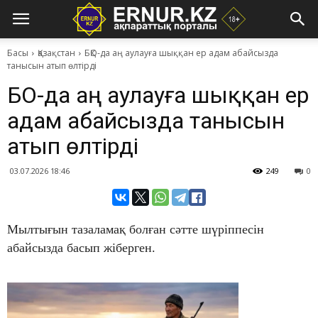
Басы
Қазақстан
БҚО-да аң аулауға шыққан ер адам абайсызда
танысын атып өлтірді
БҚО-да аң аулауға шыққан ер
адам абайсызда танысын
атып өлтірді
03.07.2026 18:46
249
0
​Мылтығын тазаламақ болған сәтте шүріппесін
абайсызда басып жіберген.