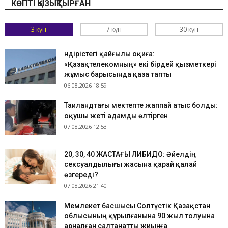
КӨПТІ ҚЫЗЫҚТЫРҒАН
3 күн
7 күн
30 күн
Өндірістегі қайғылы оқиға:
«Қазақтелекомның» екі бірдей қызметкері
жұмыс барысында қаза тапты
06.08.2026 18:59
Таиландтағы мектепте жаппай атыс болды:
оқушы жеті адамды өлтірген
07.08.2026 12:53
​20, 30, 40 ЖАСТАҒЫ ЛИБИДО: Әйелдің
сексуалдылығы жасына қарай қалай
өзгереді?
07.08.2026 21:40
Мемлекет басшысы Солтүстік Қазақстан
облысының құрылғанына 90 жыл толуына
арналған салтанатты жиынға