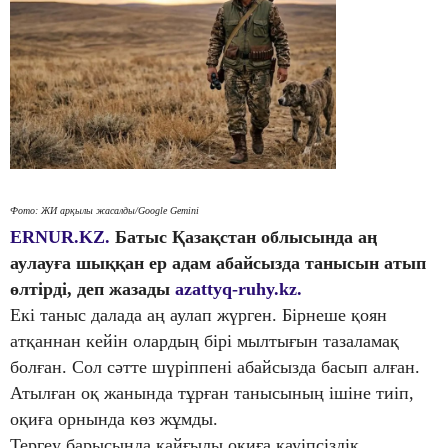
Фото: ЖИ арқылы жасалды/Google Gemini
ERNUR.KZ.
Батыс Қазақстан облысында аң
аулауға шыққан ер адам абайсызда танысын атып
өлтірді, деп жазады
azattyq-ruhy.kz.
Екі таныс далада аң аулап жүрген. Бірнеше қоян
атқаннан кейін олардың бірі мылтығын тазаламақ
болған. Сол сәтте шүріппені абайсызда басып алған.
Атылған оқ жанында тұрған танысының ішіне тиіп,
оқиға орнында көз жұмды.
Тергеу барысында қайғылы оқиға қауіпсіздік