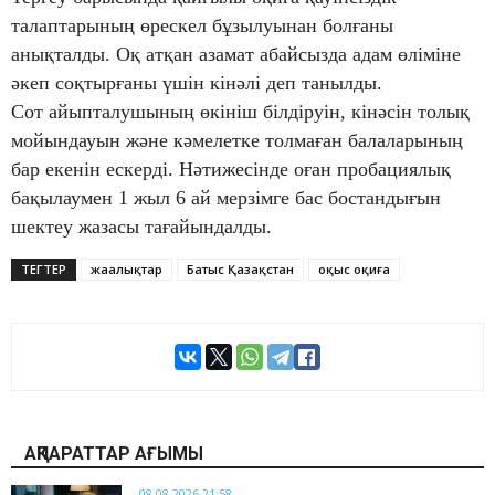
талаптарының өрескел бұзылуынан болғаны
анықталды. Оқ атқан азамат абайсызда адам өліміне
әкеп соқтырғаны үшін кінәлі деп танылды.
Сот айыпталушының өкініш білдіруін, кінәсін толық
мойындауын және кәмелетке толмаған балаларының
бар екенін ескерді. Нәтижесінде оған пробациялық
бақылаумен 1 жыл 6 ай мерзімге бас бостандығын
шектеу жазасы тағайындалды.
ТЕГТЕР
жаңалықтар
Батыс Қазақстан
оқыс оқиға
АҚПАРАТТАР АҒЫМЫ
08.08.2026 21:58