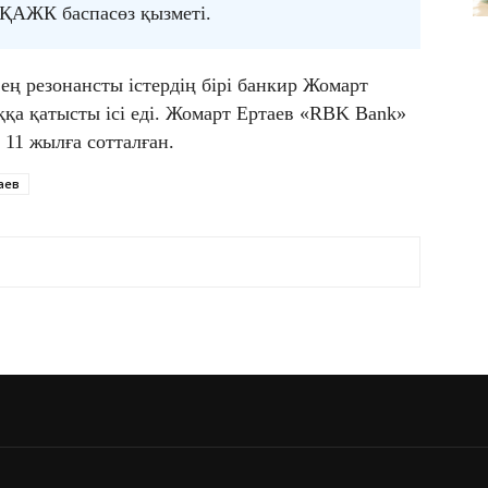
 ҚАЖК баспасөз қызметі.
 ең резонансты істердің бірі банкир Жомарт
қа қатысты ісі еді. Жомарт Ертаев «RBK Bank»
 11 жылға сотталған.
аев