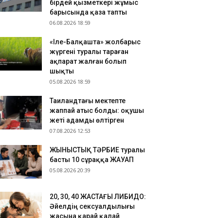
.08.2026 10:52
бірдей қызметкері жұмыс
барысында қаза тапты
ырауда су құбырын жаңғыртуға бөлінген
06.08.2026 18:59
ллиардтаған теңге ұрланған: сот үкім шығарды
.08.2026 10:26
«Іле-Балқашта» жолбарыс
kTok-тағы тікелей эфир: Тараз тұрғыны бес
жүргені туралы тараған
улікке қамауға алынды
ақпарат жалған болып
шықты
05.08.2026 18:59
Таиландтағы мектепте
жаппай атыс болды: оқушы
жеті адамды өлтірген
07.08.2026 12:53
ЖЫНЫСТЫҚ ТӘРБИЕ туралы
басты 10 сұраққа ЖАУАП
05.08.2026 20:39
​20, 30, 40 ЖАСТАҒЫ ЛИБИДО:
Әйелдің сексуалдылығы
жасына қарай қалай