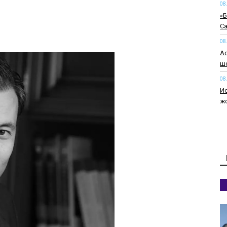
08
«Б
Са
08
Ас
шо
08
Ис
ж
08
Сп
т
08
Әк
мы
08
Ал
т