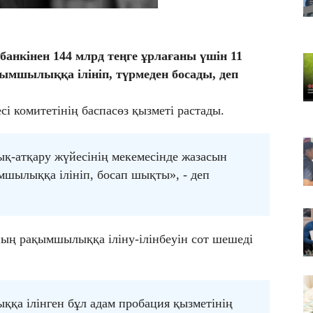
08
Ат
ми
08
анкінен 144 млрд теңге ұрлағаны үшін 11
Ti
ымшылыққа ілініп, түрмеден босады, деп
тә
і комитетінің баспасөз қызметі растады.
ық-атқару жүйесінің мекемесінде жазасын
мшылыққа ілініп, босап шықты», - деп
мның рақымшылыққа іліну-ілінбеуін сот шешеді
ққа ілінген бұл адам пробация қызметінің