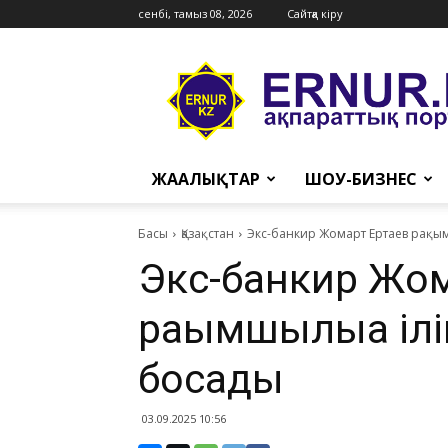
сенбі, тамыз 08, 2026
Сайтқа кіру
Ernur
Press
ЖАҢАЛЫҚТАР
ШОУ-БИЗНЕС
Басы
Қазақстан
Экс-банкир Жомарт Ертаев рақым
Экс-банкир Жом
рақымшылыққа іл
босады
03.09.2025 10:56