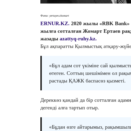
Фото: yertayev.zhomart
ERNUR.KZ.
2020 жылы «RBK Bank» б
жылға сотталған Жомарт Ертаев рақ
жазады
azattyq-ruhy.kz.
Бұл ақпаратты Қылмыстық атқару-жүйес
«Бұл адам сот үкіміне сай қылмыст
өтеген. Соттың шешімімен ол рақы
растады ҚАЖК баспасөз қызметі.
Дереккөз қандай да бір сотталған ада
дегенді алға тартып отыр.
«Бұдан өзге айтарымыз, рақымшылы