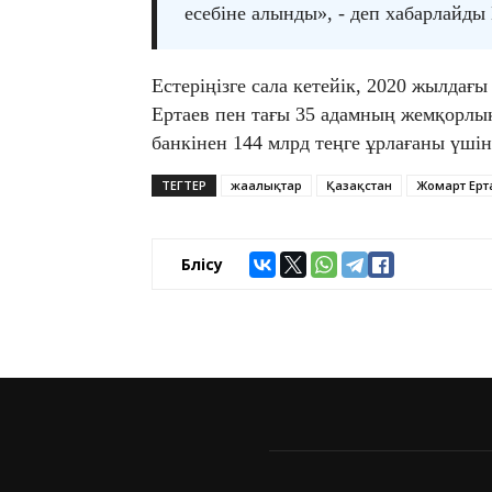
есебіне алынды», - деп хабарлайды
Естеріңізге сала кетейік, 2020 жылдағы
Ертаев пен тағы 35 адамның жемқорлық
банкінен 144 млрд теңге ұрлағаны үшін
ТЕГТЕР
жаңалықтар
Қазақстан
Жомарт Ерт
Бөлісу