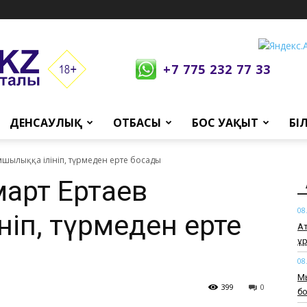
+7 775 232 77 33
ДЕНСАУЛЫҚ
ОТБАСЫ
БОС УАҚЫТ
БІ
шылыққа ілініп, түрмеден ерте босады
арт Ертаев
08
ініп, түрмеден ерте
Ат
ұр
08
Мь
399
0
бо