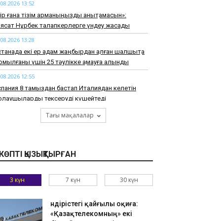
.08.2026 13:52
ір ғана тізім арманыңызды анықтамасын»:
ясат Нұрбек талапкерлерге үндеу жасады
.08.2026 13:28
танада екі ер адам жаңбырдан қалған шалшықта
мылғаны үшін 25 тәулікке қамауға алынды
.08.2026 12:55
пания 8 тамыздан бастап Италиядан келетін
олаушыларды тексеруді күшейтеді
.08.2026 12:21
Тағы мақалалар
орт министрлігі “Астана“ баскетбол клубының
аратылғанын айтты
.08.2026 11:59
КӨПТІ ҚЫЗЫҚТЫРҒАН
імдіктер мен ЖОО-лар талапкерлерге 4,4
ңнан астам грант бөлді
3 күн
7 күн
30 күн
.08.2026 11:22
маты тауларында адасқан екі жасөспірім
Өндірістегі қайғылы оқиға:
абылды
«Қазақтелекомның» екі