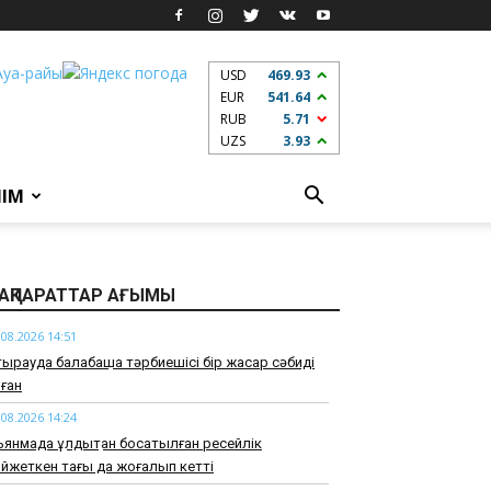
USD
469.93
EUR
541.64
RUB
5.71
UZS
3.93
ЛІМ
АҚПАРАТТАР АҒЫМЫ
.08.2026 14:51
ырауда балабақша тәрбиешісі бір жасар сәбиді
ған
.08.2026 14:24
янмада құлдықтан босатылған ресейлік
йжеткен тағы да жоғалып кетті