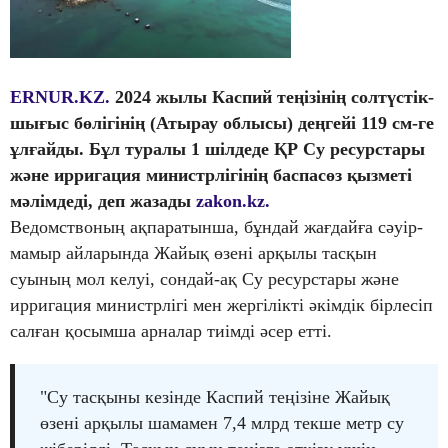
ERNUR.KZ.
2024 жылы Каспий теңізінің солтүстік-
шығыс бөлігінің (Атырау облысы) деңгейі 119 см-ге
ұлғайды. Бұл туралы 1 шілдеде ҚР Су ресурстары
және ирригация министрлігінің баспасөз қызметі
мәлімдеді, деп жазады
zakon.kz.
Ведомствоның ақпаратынша, бұндай жағдайға сәуір-
мамыр айларында Жайық өзені арқылы тасқын
суының мол келуі, сондай-ақ Су ресурстары және
ирригация министрлігі мен жергілікті әкімдік бірлесіп
салған қосымша арналар тиімді әсер етті.
"Су тасқыны кезінде Каспий теңізіне Жайық
өзені арқылы шамамен 7,4 млрд текше метр су