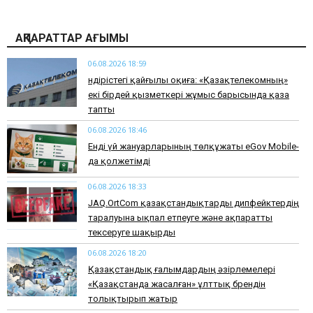
АҚПАРАТТАР АҒЫМЫ
06.08.2026 18:59
Өндірістегі қайғылы оқиға: «Қазақтелекомның»
екі бірдей қызметкері жұмыс барысында қаза
тапты
06.08.2026 18:46
Енді үй жануарларының төлқұжаты eGov Mobile-
да қолжетімді
06.08.2026 18:33
JAQ.OrtCom қазақстандықтарды дипфейктердің
таралуына ықпал етпеуге және ақпаратты
тексеруге шақырды
06.08.2026 18:20
Қазақстандық ғалымдардың әзірлемелері
«Қазақстанда жасалған» ұлттық брендін
толықтырып жатыр