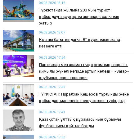
06.08.2026 18:15
Түркістанда жылына 200 мың турист
қабылдауға қауқарлы аквапарк салынып
жатыр
06.08.2026 18:07
Қосшы бағытындағы LRT құрылысы жаңа
кезеңге өтті
06.08.2026 17:54
Партиялар мен азаматтық қоғамның өзара іс-
қимылы жүйелі негізде артып келеді – «Sarap»
клубының сарапшылары
06.08.2026 17:47
ТҮРКІСТАН: Нұралхан Көшеров тұрғынды жеке
қабылдап, мәселесін шешу жолын түсіндірді
06.08.2026 17:41
Қазақстан ұлттық құрамасының бұрынғы
футболшысы қайтыс болды
06.08.2026 17:32