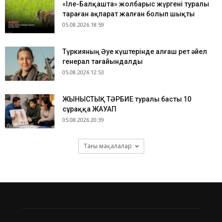
«Іле-Балқашта» жолбарыс жүргені туралы
тараған ақпарат жалған болып шықты
05.08.2026 18:59
Түркияның Әуе күштерінде алғаш рет әйел
генерал тағайындалды
05.08.2026 12:53
ЖЫНЫСТЫҚ ТӘРБИЕ туралы басты 10
сұраққа ЖАУАП
05.08.2026 20:39
Тағы мақалалар