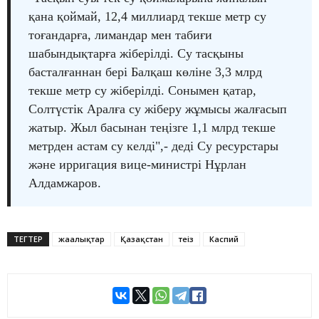
қана қоймай, 12,4 миллиард текше метр су
тоғандарға, лимандар мен табиғи
шабындықтарға жіберілді. Су тасқыны
басталғаннан бері Балқаш көліне 3,3 млрд
текше метр су жіберілді. Сонымен қатар,
Солтүстік Аралға су жіберу жұмысы жалғасып
жатыр. Жыл басынан теңізге 1,1 млрд текше
метрден астам су келді",- деді Су ресурстары
және ирригация вице-министрі Нұрлан
Алдамжаров.
ТЕГТЕР
жаңалықтар
Қазақстан
теңіз
Каспий