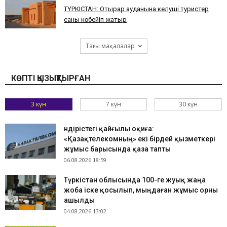
ТҮРКІСТАН: Отырар ауданына келуші туристер
саны көбейіп жатыр
Тағы мақалалар
КӨПТІ ҚЫЗЫҚТЫРҒАН
3 күн
7 күн
30 күн
Өндірістегі қайғылы оқиға:
«Қазақтелекомның» екі бірдей қызметкері
жұмыс барысында қаза тапты
06.08.2026 18:59
Түркістан облысында 100-ге жуық жаңа
жоба іске қосылып, мыңдаған жұмыс орны
ашылды
04.08.2026 13:02