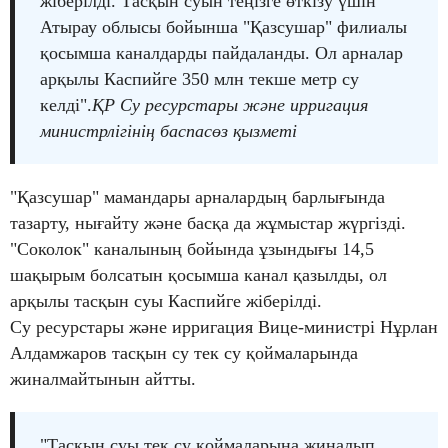
жіберілді. Тасқын суын теңізге өткізу үшін
Атырау облысы бойынша "Қазсушар" филиалы
қосымша каналдарды пайдаланды. Ол арналар
арқылы Каспийге 350 млн текше метр су
келді".
ҚР Су ресурстары және ирригация
министрлігінің баспасөз қызметі
"Қазсушар" мамандары арналардың барлығында
тазарту, нығайту және басқа да жұмыстар жүргізді.
"Соколок" каналының бойында ұзындығы 14,5
шақырым болсатын қосымша канал қазылды, ол
арқылы тасқын суы Каспийге жіберілді.
Су ресурстары және ирригация Вице-министрі Нұрлан
Алдамжаров тасқын су тек су қоймаларында
жиналмайтынын айтты.
"Тасқын суы тек су қоймаларына жиналып