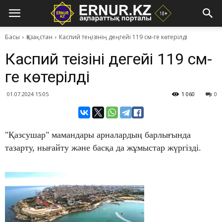
Басы
Қазақстан
Каспий теңізінің деңгейі 119 см-ге көтерілді
Каспий теңізінің деңгейі 119 см-
ге көтерілді
01.07.2024 15:05
1 060
0
"Қазсушар" мамандары арналардың барлығында
тазарту, нығайту және басқа да жұмыстар жүргізді.