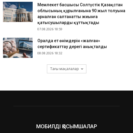
Мемлекет басшысы Солтүстік Қазақстан
облысының құрылғанына 90 жыл толуына
арналған салтанатты жиынға
қатысушыларды құттықтады
07.08.2026 18:59
Оралда ет өнімдерін «жалған»
сертификаттау дерегі анықталды
08.08.2026 18:32
Тағы мақалалар
МОБИЛДІ ҚОСЫМШАЛАР