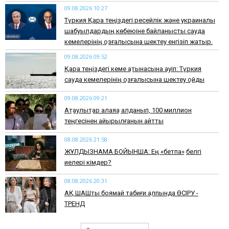
09.08.2026 10:27
Түркия Қара теңіздегі ресейлік және украиналық
шабуылдардың көбеюіне байланысты сауда
кемелерінің қозғалысына шектеу енгізіп жатыр.
09.08.2026 09:52
Қара теңіздегі кеме қатынасына қауіп: Түркия
сауда кемелерінің қозғалысына шектеу қойды
09.08.2026 09:21
Ақтаулықтар алаяққа алданып, 100 миллион
теңгесінен айырылғанын айтты
08.08.2026 21:58
ЖҰЛДЫЗНАМА БОЙЫНША: Ең «бетпақ» белгі
иелері кімдер?
08.08.2026 20:31
АҚ ШАШты боямай табиғи қалпында ӨСІРУ -
ТРЕНД