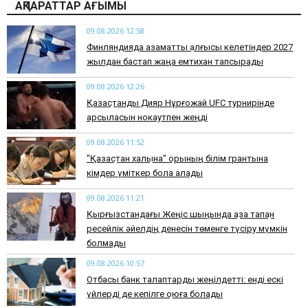
АҚПАРАТТАР АҒЫМЫ
09.08.2026 12:58
Финляндияда азаматтық алғысы келетіндер 2027
жылдан бастап жаңа емтихан тапсырады
09.08.2026 12:26
Қазақстандық Дияр Нұрғожай UFC турнирінде
қарсыласын нокаутпен жеңді
09.08.2026 11:52
"Қазақстан халқына" қорының білім грантына
кімдер үміткер бола алады
09.08.2026 11:21
Қырғызстандағы Жеңіс шыңында қаза тапқан
ресейлік әйелдің денесін төменге түсіру мүмкін
болмады
09.08.2026 10:57
Отбасы банк талаптарды жеңілдетті: енді ескі
үйлерді де кепілге қоюға болады