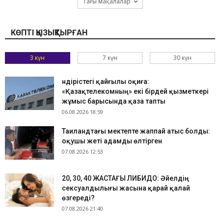
Тағы мақалалар
КӨПТІ ҚЫЗЫҚТЫРҒАН
3 күн
7 күн
30 күн
Өндірістегі қайғылы оқиға:
«Қазақтелекомның» екі бірдей қызметкері
жұмыс барысында қаза тапты
06.08.2026 18:59
Таиландтағы мектепте жаппай атыс болды:
оқушы жеті адамды өлтірген
07.08.2026 12:53
​20, 30, 40 ЖАСТАҒЫ ЛИБИДО: Әйелдің
сексуалдылығы жасына қарай қалай
өзгереді?
07.08.2026 21:40