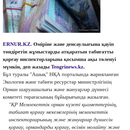
ERNUR.KZ.
Өміріне және денсаулығына қауіп
төндіретін жұмыстарды атқаратын табиғатты
қорғау инспекторларына қосымша ақы төленуі
мүмкін, деп жазады
Tengrinews.kz
.
Бұл туралы "Ашық" НҚА порталында жарияланған
Экология және табиғи ресурстар министрлігінің
Орман шаруашылығы және жануарлар дүниесі
комитеті төрағасының бұйырығында жазылған.
"ҚР Мемлекеттік орман күзеті қызметтерінің,
табиғат қорғау мекемелерінің мемлекеттік
инспекторларының және жануарлар дүниесін
қорғау, ормандарды қорғау, өсімін молайту және