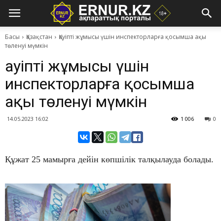
Басы
Қазақстан
Қауіпті жұмысы үшін инспекторларға қосымша ақы
төленуі мүмкін
Қауіпті жұмысы үшін
инспекторларға қосымша
ақы төленуі мүмкін
14.05.2023 16:02
1 006
0
Құжат 25 мамырға дейін көпшілік талқылауда болады.