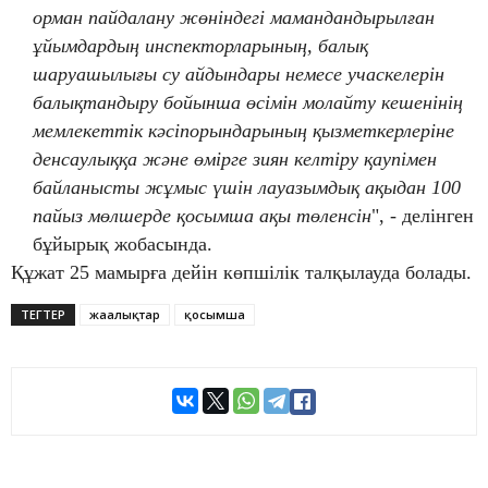
орман пайдалану жөніндегі мамандандырылған
ұйымдардың инспекторларының, балық
шаруашылығы су айдындары немесе учаскелерін
балықтандыру бойынша өсімін молайту кешенінің
мемлекеттік кәсіпорындарының қызметкерлеріне
денсаулыққа және өмірге зиян келтіру қаупімен
байланысты жұмыс үшін лауазымдық ақыдан 100
пайыз мөлшерде қосымша ақы төленсін
", - делінген
бұйырық жобасында.
Құжат 25 мамырға дейін көпшілік талқылауда болады.
ТЕГТЕР
жаңалықтар
қосымша