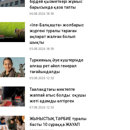
бірдей қызметкері жұмыс
зақстандық ескек есушілер Азия
барысында қаза тапты
мпионатында 4 медаль жеңіп алды
06.08.2026 18:59
.08.2026 17:54
«Іле-Балқашта» жолбарыс
танадан Омбыға әуе рейстері уақытша
жүргені туралы тараған
оқтатылды
ақпарат жалған болып
.08.2026 17:41
шықты
анымал курорттағы қорық қызметкерін
05.08.2026 18:59
лбарыс өлтірді
Түркияның Әуе күштерінде
алғаш рет әйел генерал
тағайындалды
05.08.2026 12:53
Таиландтағы мектепте
жаппай атыс болды: оқушы
жеті адамды өлтірген
07.08.2026 12:53
ЖЫНЫСТЫҚ ТӘРБИЕ туралы
басты 10 сұраққа ЖАУАП