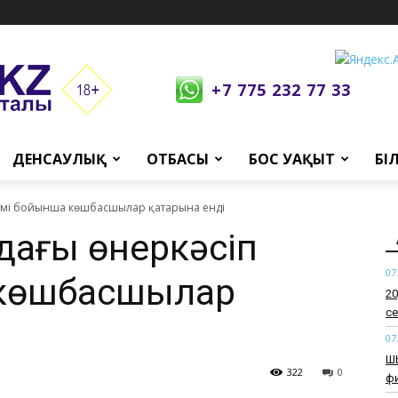
+7 775 232 77 33
ДЕНСАУЛЫҚ
ОТБАСЫ
БОС УАҚЫТ
БІ
 өсімі бойынша көшбасшылар қатарына енді
-дағы өнеркәсіп
07
 көшбасшылар
​2
се
07
​Ш
322
0
ф