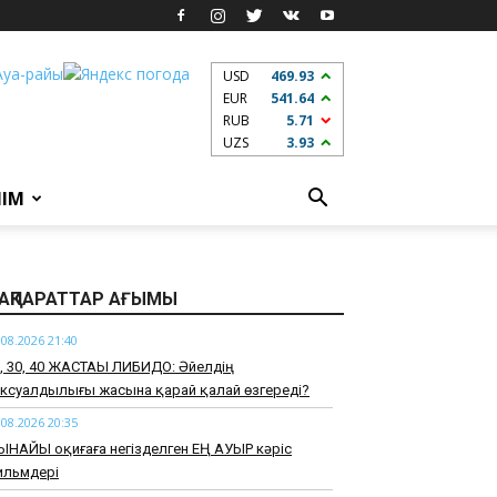
USD
469.93
EUR
541.64
RUB
5.71
UZS
3.93
ЛІМ
АҚПАРАТТАР АҒЫМЫ
.08.2026 21:40
0, 30, 40 ЖАСТАҒЫ ЛИБИДО: Әйелдің
ксуалдылығы жасына қарай қалай өзгереді?
.08.2026 20:35
ЫНАЙЫ оқиғаға негізделген ЕҢ АУЫР кәріс
ильмдері