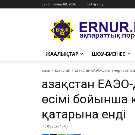
сенбі, тамыз 08, 2026
Сайтқа кіру
Ernur
Press
ЖАҢАЛЫҚТАР
ШОУ-БИЗНЕС
Басы
Қазақстан
​Қазақстан ЕАЭО-дағы өнеркәсіп
​Қазақстан ЕАЭО
өсімі бойынша
қатарына енді
13.05.2026 18:07