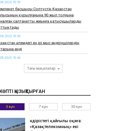
.08.2026 18:59
емлекет басшысы Солтүстік Қазақстан
блысының құрылғанына 90 жыл толуына
рналған салтанатты жиынға қатысушыларды
ұттықтады
.08.2026 18:46
зақстан әлемдегі ең ірі мыс өндірушілердің
тарына енді
.08.2026 18:46
арқұм Нұрай Серікбайдың туыстары
Тағы мақалалар
йыпталушыдан 10 миллиард теңге моральдық
емақы талап етті
.08.2026 18:33
КӨПТІ ҚЫЗЫҚТЫРҒАН
узАРТ» тобының әншісі Кенжебек Жанәбілов
нсақтау бөліміне түсті
3 күн
7 күн
30 күн
.08.2026 18:20
тайдан 2,7 млрд теңгенің тауарын заңсыз
елгендер әшкереленді
Өндірістегі қайғылы оқиға:
«Қазақтелекомның» екі
.08.2026 18:07