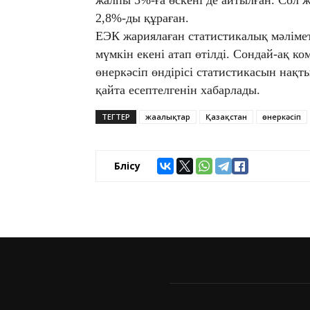
2,8%-ды құраған.
ЕЭК жариялаған статистикалық мәлімет
мүмкін екені атап өтілді. Сондай-ақ к
өнеркәсіп өндірісі статистикасын на
қайта есептелгенін хабарлады.
ТЕГТЕР
жаңалықтар
Қазақстан
өнеркәсіп
Бөлісу