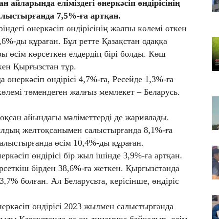
 айларында еліміздегі өнеркәсіп өндірісінің
Қа
алыстырғанда 7,5%-ға артқан.
че
ндегі өнеркәсіп өндірісінің жалпы көлемі өткен
07
6%-ды құраған. Бұл ретте Қазақстан одаққа
Ас
ы өсім көрсеткен елдердің бірі болды. Көш
т
скен Қырғызстан тұр.
07
неркәсіп өндірісі 4,7%-ға, Ресейде 1,3%-ға
​Т
жо
көлемі төмендеген жалғыз мемлекет – Беларусь.
оқсан айындағы мәліметтерді де жариялады.
жылдың желтоқсанымен салыстырғанда 8,1%-ға
алыстырғанда өсім 10,4%-ды құраған.
әсіп өндірісі бір жыл ішінде 3,9%-ға артқан.
рсеткіш бірден 38,6%-ға жеткен. Қырғызстанда
3,7% болған. Ал Беларусьта, керісінше, өндіріс
еркәсіп өндірісі 2023 жылмен салыстырғанда
жылы Қазақстанда да оң динамика байқалып, өсім