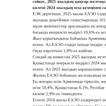
сәйкес, 2025 жылдың қаңтар-желтоқсан
көлемі 2024 жылдың осы кезеңімен с
ЕЭК дерегінше, 2025 жылы ЕАЭО елдері
жылдың деңгейімен салыстырғанда 101,
мүше мемлекеттер арасындағы ең жоғар
басында өнеркәсіп өндірісі 10,6%-ға ө
Жыл қорытындысы бойынша Арменияда ө
өскен. Ал ЕАЭО елдері ішінде өндіріс 
Онда көрсеткіш 1,8%-ға азайған.
Сондай-ақ комиссия 2025 жылдың желт
Қазақстанда өнеркәсіп өндірісі 2024 
өскен. Ал 2025 жылдың қарашасымен с
Жалпы ЕАЭО бойынша желтоқсанда өнерк
Ең жоғары өсім Арменияда тіркеліп, кө
өсім 10,4%, Қазақстанда 8,1%, Ресейде 
көлемі 2,9%-ға төмендеген.
Есепте 2024 жылы ЕАЭО елдеріндегі өн
жалпы 5%-ға өскені де айтылған. Сол 