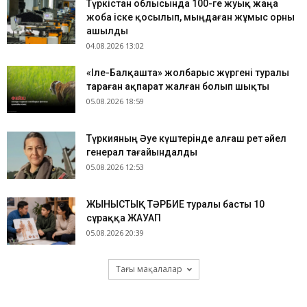
Түркістан облысында 100-ге жуық жаңа
жоба іске қосылып, мыңдаған жұмыс орны
ашылды
04.08.2026 13:02
«Іле-Балқашта» жолбарыс жүргені туралы
тараған ақпарат жалған болып шықты
05.08.2026 18:59
Түркияның Әуе күштерінде алғаш рет әйел
генерал тағайындалды
05.08.2026 12:53
ЖЫНЫСТЫҚ ТӘРБИЕ туралы басты 10
сұраққа ЖАУАП
05.08.2026 20:39
Тағы мақалалар