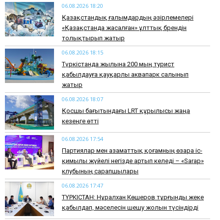
06.08.2026 18:20
Қазақстандық ғалымдардың әзірлемелері
«Қазақстанда жасалған» ұлттық брендін
толықтырып жатыр
06.08.2026 18:15
Түркістанда жылына 200 мың турист
қабылдауға қауқарлы аквапарк салынып
жатыр
06.08.2026 18:07
Қосшы бағытындағы LRT құрылысы жаңа
кезеңге өтті
06.08.2026 17:54
Партиялар мен азаматтық қоғамның өзара іс-
қимылы жүйелі негізде артып келеді – «Sarap»
клубының сарапшылары
06.08.2026 17:47
ТҮРКІСТАН: Нұралхан Көшеров тұрғынды жеке
қабылдап, мәселесін шешу жолын түсіндірді