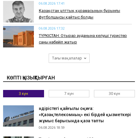
06.08.2026 17:41
Қазақстан ұлттық құрамасының бұрынғы
футболшысы қайтыс болды
06.08.2026 17:32
ТҮРКІСТАН: Отырар ауданына келуші туристер
саны көбейіп жатыр
Тағы мақалалар
КӨПТІ ҚЫЗЫҚТЫРҒАН
3 күн
7 күн
30 күн
Өндірістегі қайғылы оқиға:
«Қазақтелекомның» екі бірдей қызметкері
жұмыс барысында қаза тапты
06.08.2026 18:59