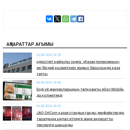
АҚПАРАТТАР АҒЫМЫ
06.08.2026 18:59
Өндірістегі қайғылы оқиға: «Қазақтелекомның»
екі бірдей қызметкері жұмыс барысында қаза
тапты
06.08.2026 18:46
Енді үй жануарларының төлқұжаты eGov Mobile-
да қолжетімді
06.08.2026 18:33
JAQ.OrtCom қазақстандықтарды дипфейктердің
таралуына ықпал етпеуге және ақпаратты
тексеруге шақырды