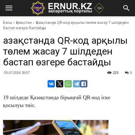
Басы
Қазақстан
Қазақстанда QR-код арқылы төлем жасау 7 шілдеден
бастап өзгере бастайды
Қазақстанда QR-код арқылы
төлем жасау 7 шілдеден
бастап өзгере бастайды
03.07.2026 18:07
225
0
19 шілдеде Қазақстанда бірыңғай QR-код іске
қосылуы тиіс.