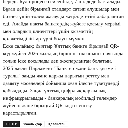
береді. Бұл процесс сейсенбіде, 7 шілдеде басталады.
Бұған дейін бірыңғай стандарт сатып алушылар мен
бизнес үшін төлем жасауды жеңілдететіні хабарланған
еді. Алайда нақты банктердің жүйеге қосылу мерзімі
мен олардың клиенттері үшін қызметтің
қолжетімділігі әртүрлі болуы мүмкін.
Еске салайық: былтыр Ұлттық банкте бірыңғай QR-
код жүйесі 2026 жылдың бірінші тоқсанының аяғында
толық іске қосылады деп жоспарланған болатын.
2025 жылы Парламент "Банктер және банк қызметі
туралы" заңды және қаржы нарығын реттеу мен
дамыту мәселелері бойынша оған ілеспе түзетулерді
қабылдады. Заңда ұлттық цифрлық қаржылық
инфрақұрылымды - банкаралық мобильді төлемдер
жүйесін және бірыңғай QR-кодты енгізу
қарастырылған.
ТЕГТЕР
жаңалықтар
Қазақстан