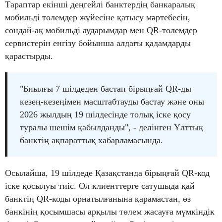
Тараптар екінші деңгейлі банктердің банкаралық
мобильді төлемдер жүйесіне қатысу мәртебесін,
сондай-ақ мобильді аударымдар мен QR-төлемдер
сервистерін енгізу бойынша алдағы қадамдарды
қарастырды.
"Биылғы 7 шілдеден бастап бірыңғай QR-ды
кезең-кезеңімен масштабтауды бастау және оны
2026 жылдың 19 шілдесінде толық іске қосу
туралы шешім қабылданды", - делінген Ұлттық
банктің ақпараттық хабарламасында.
Осылайша, 19 шілдеде Қазақстанда бірыңғай QR-код
іске қосылуы тиіс. Ол клиенттерге сатушыда қай
банктің QR-коды орнатылғанына қарамастан, өз
банкінің қосымшасы арқылы төлем жасауға мүмкіндік