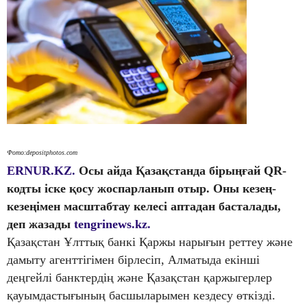
Фото:depositphotos.com
ERNUR.KZ.
Осы айда Қазақстанда бірыңғай QR-
кодты іске қосу жоспарланып отыр. Оны кезең-
кезеңімен масштабтау келесі аптадан басталады,
деп жазады
tengrinews.kz.
Қазақстан Ұлттық банкі Қаржы нарығын реттеу және
дамыту агенттігімен бірлесіп, Алматыда екінші
деңгейлі банктердің және Қазақстан қаржыгерлер
қауымдастығының басшыларымен кездесу өткізді.