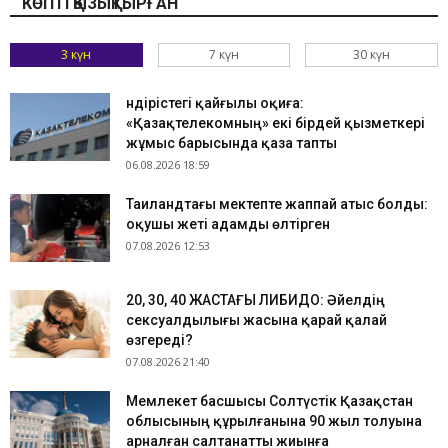
КӨПТІ ҚЫЗЫҚТЫРҒАН
3 күн
7 күн
30 күн
Өндірістегі қайғылы оқиға:
«Қазақтелекомның» екі бірдей қызметкері
жұмыс барысында қаза тапты
06.08.2026 18:59
Таиландтағы мектепте жаппай атыс болды:
оқушы жеті адамды өлтірген
07.08.2026 12:53
​20, 30, 40 ЖАСТАҒЫ ЛИБИДО: Әйелдің
сексуалдылығы жасына қарай қалай
өзгереді?
07.08.2026 21:40
Мемлекет басшысы Солтүстік Қазақстан
облысының құрылғанына 90 жыл толуына
арналған салтанатты жиынға