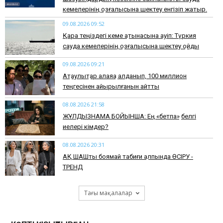
кемелерінің қозғалысына шектеу енгізіп жатыр.
09.08.2026 09:52
Қара теңіздегі кеме қатынасына қауіп: Түркия
сауда кемелерінің қозғалысына шектеу қойды
09.08.2026 09:21
Ақтаулықтар алаяққа алданып, 100 миллион
теңгесінен айырылғанын айтты
08.08.2026 21:58
ЖҰЛДЫЗНАМА БОЙЫНША: Ең «бетпақ» белгі
иелері кімдер?
08.08.2026 20:31
АҚ ШАШты боямай табиғи қалпында ӨСІРУ -
ТРЕНД
Тағы мақалалар