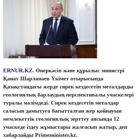
ERNUR.KZ.
Өнеркәсіп және құрылыс министрі
Қанат Шарлапаев Үкімет отырысында
Қазақстандағы жерде сирек кездесетін металдарды
геологиялық барлаудың перспективалы учаскелері
туралы мәлімдеді. Сирек кездесетін металдар
саласын дамытуға бағытталған жер қойнауын
мемлекеттік геологиялық зерттеу аясында 12
учаскеде іздеу жұмыстары жалғасып жатыр, деп
хабарлайды Primeminister.kz.