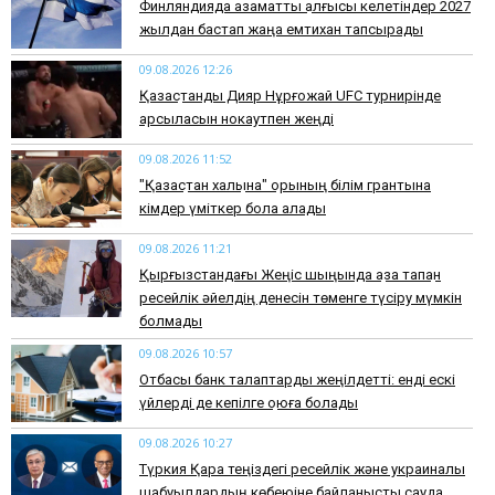
Финляндияда азаматтық алғысы келетіндер 2027
жылдан бастап жаңа емтихан тапсырады
09.08.2026 12:26
Қазақстандық Дияр Нұрғожай UFC турнирінде
қарсыласын нокаутпен жеңді
09.08.2026 11:52
"Қазақстан халқына" қорының білім грантына
кімдер үміткер бола алады
09.08.2026 11:21
Қырғызстандағы Жеңіс шыңында қаза тапқан
ресейлік әйелдің денесін төменге түсіру мүмкін
болмады
09.08.2026 10:57
Отбасы банк талаптарды жеңілдетті: енді ескі
үйлерді де кепілге қоюға болады
09.08.2026 10:27
Түркия Қара теңіздегі ресейлік және украиналық
шабуылдардың көбеюіне байланысты сауда