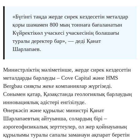
«Бүгінгі таңда жерде сирек кездесетін металдар
қоры шамамен 800 мың тоннаға бағаланатын
Күйректікөл учаскесі учаскесінің болашағы
туралы деректер бар», — деді Қанат
Шарлапаев.
Министрліктің мәліметінше, жерде сирек кездесетін
металдарды барлауды – Cove Capital және HMS
Bergbau сияқты жеке компаниялар жүргізеді.
Сонымен қатар, Қазақстанда геологиялық барлаудың
инновациялық әдістері енгізілуде.
Өнеркәсіп және құрылыс министрі Қанат
Шарлапаевтың айтуынша, солардың бірі –
аэрогеофизикалық зерттеулер, ол жер қойнауының
құрылымы туралы сапалы заманауи ақпарат беретін