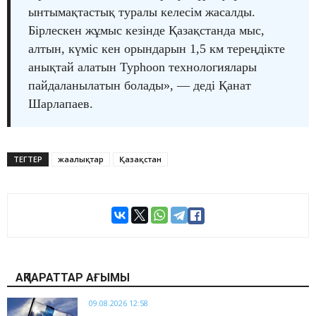
ынтымақтастық туралы келесім жасалды.
Бірлескен жұмыс кезінде Қазақстанда мыс,
алтын, күміс кен орындарын 1,5 км тереңдікте
анықтай алатын Typhoon технологиялары
пайдаланылатын болады», — деді Қанат
Шарлапаев.
ТЕГТЕР
жаңалықтар
Қазақстан
АҚПАРАТТАР АҒЫМЫ
09.08.2026 12:58