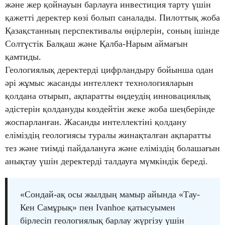
және жер қойнауын барлауға инвестиция тарту үшін
қажетті деректер көзі болып саналады. Пилоттық жоба
Қазақстанның перспективалы өңірлерін, соның ішінде
Солтүстік Балқаш және Қалба-Нарым аймағын
қамтиды.
Геологиялық деректерді цифрландыру бойынша одан
әрі жұмыс жасанды интеллект технологияларын
қолдана отырып, ақпаратты өңдеудің инновациялық
әдістерін қолдануды көздейтін жеке жоба шеңберінде
жоспарланған. Жасанды интеллектіні қолдану
еліміздің геологиясы туралы жинақталған ақпаратты
тез және тиімді пайдалануға және еліміздің болашағын
анықтау үшін деректерді талдауға мүмкіндік береді.
«Сондай-ақ осы жылдың мамыр айында «Тау-
Кен Самұрық» пен Ivanhoe қатысуымен
бірлесіп геологиялық барлау жүргізу үшін