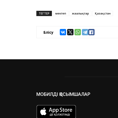
ТЕГТЕР
мектеп
жаңалықтар
Қазақстан
Бөлісу
МОБИЛДІ ҚОСЫМШАЛАР