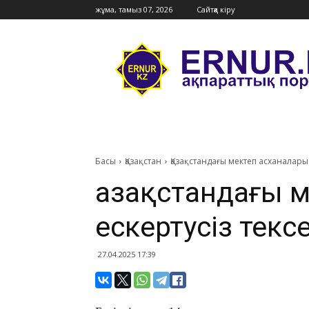
жұма, тамыз 07, 2026
Сайтқа кіру
Ernur
Press
Басы
Қазақстан
Қазақстандағы мектеп асханалары 
Қазақстандағы 
ескертусіз текс
27.04.2025 17:39