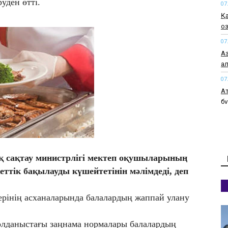
уден өтті.
07
Қ
оз
07
А
а
07
Ат
бү
07
Ас
ба
өт
 сақтау министрлігі мектеп оқушыларының
07
тік бақылауды күшейтетінін мәлімдеді, деп
Қа
ж
рінің асханаларында балалардың жаппай улану
07
О
қолданыстағы заңнама нормалары балалардың