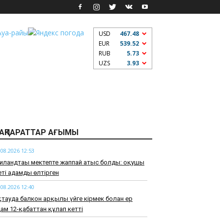
USD
467.48
EUR
539.52
RUB
5.73
UZS
3.93
АҚПАРАТТАР АҒЫМЫ
.08.2026 12:53
иландтағы мектепте жаппай атыс болды: оқушы
ті адамды өлтірген
.08.2026 12:40
тауда балкон арқылы үйге кірмек болған ер
ам 12-қабаттан құлап кетті