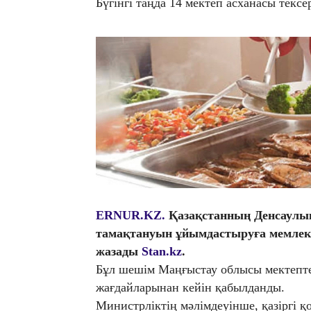
Бүгінгі таңда 14 мектеп асханасы тексер
ERNUR.KZ.
Қазақстанның Денсаулық
тамақтануын ұйымдастыруға мемлекет
жазады
Stan.kz
.
Бұл шешім Маңғыстау облысы мектепте
жағдайларынан кейін қабылданды.
Министрліктің мәлімдеуінше, қазіргі 