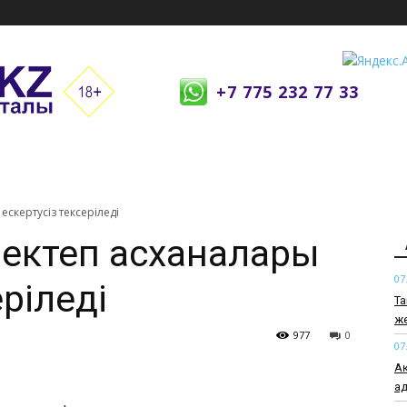
+7 775 232 77 33
ескертусіз тексеріледі
мектеп асханалары
07
еріледі
Та
же
977
0
07
Ақ
ад