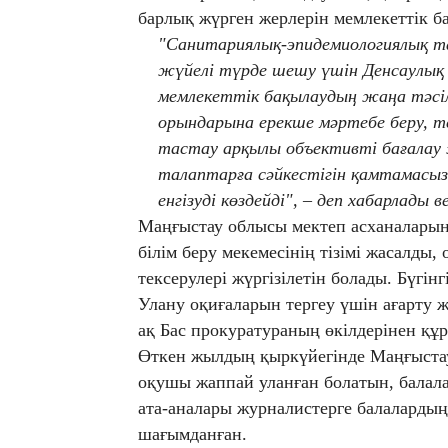
барлық жүрген жерлерін мемлекеттік б
"Санитариялық-эпидемиологиялық т
жүйелі түрде шешу үшін Денсаулық с
мемлекеттік бақылаудың жаңа тәсілд
орындарына ерекше мәртебе беру, т
тастау арқылы объективті бағалау
талаптарға сәйкестігін қамтамасы
енгізуді көздейді", – деп хабарлады
Маңғыстау облысы мектеп асханаларын
білім беру мекемесінің тізімі жасалды
тексерулері жүргізілетін болады. Бүгінг
Улану оқиғаларын тергеу үшін ағарту ж
ақ Бас прокуратураның өкілдерінен құ
Өткен жылдың қыркүйегінде Маңғыста
оқушы жаппай уланған болатын, балала
ата-аналары журналистерге балалардың 
шағымданған.