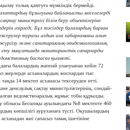
07
ақылау толық қамтуға мүмкіндік бермейді.
Гр
алаптардың бұзылуына байланысты мәселелерді
қа
ақтау министрлігі білім беру объектілеріне
07
ерін әзірледі. Бұл тәсілдер балалардың барған
ТҮ
ексерулер туралы алдын ала хабарламаны алып
ба
се
 жүргізу және санитариялық-эпидемиологиялық
з ету мақсатында мониторингтік сапарларды
 ведомствоның баспасөз қызметі.
дағы балалардың жаппай улануынан кейін 72
, ол жерлерде асханалардың жоспардан тыс
і таңда 14 мектеп асханасы тексеруден өтті.
әне денсаулық сақтау министрліктерінің, сондай-
ралған ведомствоаралық жұмыс тобы құрылды.
у облысы Бесшоқы ауылындағы №8 мектепте 460
рдың көпшілігі ауруханаға түсті. Оқушылардың
асханадан жиі сапасыз тамақ ішетініне