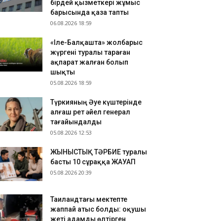
.08.2026 11:22
бірдей қызметкері жұмыс
барысында қаза тапты
антпен оқуға түссеңіз де гранттан айырылып
06.08.2026 18:59
луыңыз мүмкін: Сарапшы себебін түсіндірді
.08.2026 11:11
«Іле-Балқашта» жолбарыс
РКІСТАН: Мал шаруашылығын дамытуға
жүргені туралы тараған
ғытталған жеңілдетілген несиелер бойынша
ақпарат жалған болып
минар өтті
шықты
05.08.2026 18:59
Түркияның Әуе күштерінде
алғаш рет әйел генерал
тағайындалды
05.08.2026 12:53
ЖЫНЫСТЫҚ ТӘРБИЕ туралы
басты 10 сұраққа ЖАУАП
05.08.2026 20:39
Таиландтағы мектепте
жаппай атыс болды: оқушы
жеті адамды өлтірген