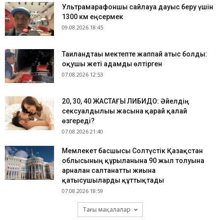
Ультрамарафоншы сайлауға дауыс беру үшін
1300 км еңсермек
09.08.2026 18:45
Таиландтағы мектепте жаппай атыс болды:
оқушы жеті адамды өлтірген
07.08.2026 12:53
​20, 30, 40 ЖАСТАҒЫ ЛИБИДО: Әйелдің
сексуалдылығы жасына қарай қалай
өзгереді?
07.08.2026 21:40
Мемлекет басшысы Солтүстік Қазақстан
облысының құрылғанына 90 жыл толуына
арналған салтанатты жиынға
қатысушыларды құттықтады
07.08.2026 18:59
Тағы мақалалар