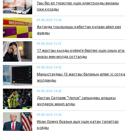
Тағы бір ел туристер үшін электронды визаны
іске қосады
09.08.2026 15:54
Ақтауда тоғызыншы қабаттан құлаған әйел көз
жұмды
09.08.2026 15:23
17 жастағы қызды күйеуге бергені үшін оның ата-
анасы мен молда сотталды
09.08.2026 14:52
Маңғыстаудағы 13 жастағы баланың өлімі: іс сотқа
жолданды
09.08.2026 14:28
Дастан Сәтпаев "Челси" сапындағы алғашқы
жүлдесін жеңіп алды
09.08.2026 13:54
Иран Ормуз бұғазын ашу үшін қатаң талаптар
қойды