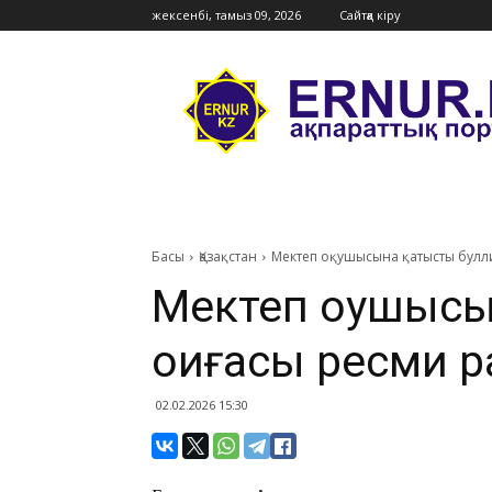
жексенбі, тамыз 09, 2026
Сайтқа кіру
Ernur
Press
Басы
Қазақстан
Мектеп оқушысына қатысты булл
Мектеп оқушысы
оқиғасы ресми 
02.02.2026 15:30