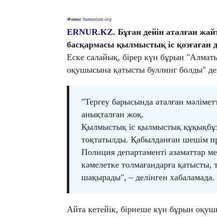
Фото:
humanium.org
ERNUR.KZ.
Бұған дейін аталған жа
басқармасы қылмыстық іс қозғаған 
Еске салайық, бірер күн бұрын "Алмат
оқушысына қатысты буллинг болды" деге
"Тергеу барысында аталған мәліметт
анықталған жоқ.
Қылмыстық іс қылмыстық құқықбұ
тоқтатылды. Қабылданған шешім пр
Полиция департаменті азаматтар ме
кәмелетке толмағандарға қатысты, т
шақырады", – делінген хабаламада.
Айта кетейік, бірнеше күн бұрын оқуш