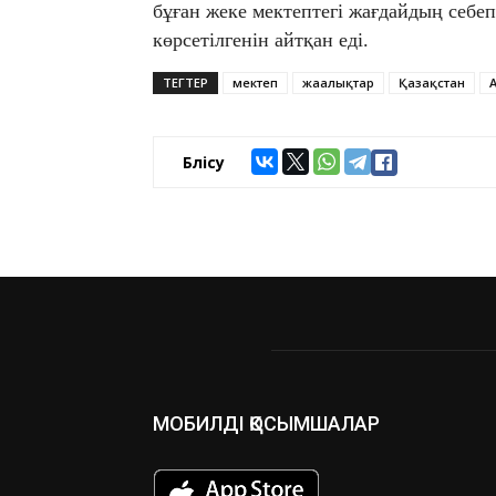
бұған жеке мектептегі жағдайдың себ
көрсетілгенін айтқан еді.
ТЕГТЕР
мектеп
жаңалықтар
Қазақстан
Бөлісу
МОБИЛДІ ҚОСЫМШАЛАР