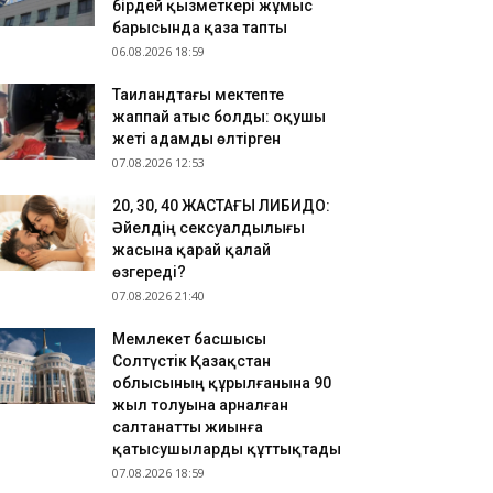
.08.2026 10:57
бірдей қызметкері жұмыс
барысында қаза тапты
басы банк талаптарды жеңілдетті: енді ескі
06.08.2026 18:59
лерді де кепілге қоюға болады
.08.2026 10:27
Таиландтағы мектепте
ркия Қара теңіздегі ресейлік және украиналық
жаппай атыс болды: оқушы
абуылдардың көбеюіне байланысты сауда
жеті адамды өлтірген
мелерінің қозғалысына шектеу енгізіп жатыр.
07.08.2026 12:53
​20, 30, 40 ЖАСТАҒЫ ЛИБИДО:
Әйелдің сексуалдылығы
жасына қарай қалай
өзгереді?
07.08.2026 21:40
Мемлекет басшысы
Солтүстік Қазақстан
облысының құрылғанына 90
жыл толуына арналған
салтанатты жиынға
қатысушыларды құттықтады
07.08.2026 18:59