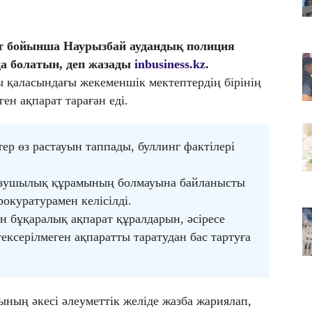
09
От
үй
йт бойынша Наурызбай аудандық полиция
09
да болатын, деп жазады
inbusiness.kz
.
Тү
ы қаласындағы жекеменшік мектептердің бірінің
ш
н ақпарат тараған еді.
ке
ер өз растауын таппады, буллинг фактілері
зушылық құрамының болмауына байланысты
окуратурамен келісілді.
н бұқаралық ақпарат құралдарын, әсіресе
ексерілмеген ақпаратты таратудан бас тартуға
ының әкесі әлеуметтік желіде жазба жариялап,