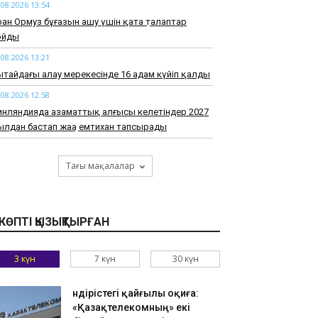
.08.2026 13:54
ан Ормуз бұғазын ашу үшін қатаң талаптар
ойды
.08.2026 13:21
тайдағы алау мерекесінде 16 адам күйіп қалды
.08.2026 12:58
нляндияда азаматтық алғысы келетіндер 2027
лдан бастап жаңа емтихан тапсырады
.08.2026 12:26
азақстандық Дияр Нұрғожай UFC турнирінде
Тағы мақалалар
рсыласын нокаутпен жеңді
.08.2026 11:52
азақстан халқына" қорының білім грантына
КӨПТІ ҚЫЗЫҚТЫРҒАН
мдер үміткер бола алады
.08.2026 11:21
3 күн
7 күн
30 күн
рғызстандағы Жеңіс шыңында қаза тапқан
сейлік әйелдің денесін төменге түсіру мүмкін
Өндірістегі қайғылы оқиға:
олмады
«Қазақтелекомның» екі