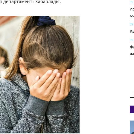
 департаменті хабарлады.
09
Ир
қ
09
Қы
09
Фи
жы
09
Қ
қа
09
"Қ
кі
09
Қы
ре
б