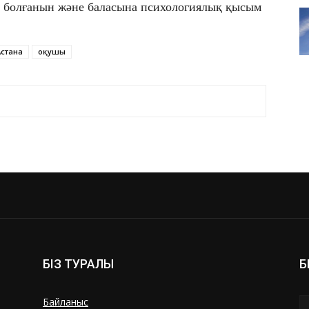
еп болғанын және баласына психологиялық қысым
Астана
оқушы
БІЗ ТУРАЛЫ
Б
Байланыс