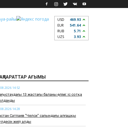
USD
469.93
EUR
541.64
RUB
5.71
UZS
3.93
АҚПАРАТТАР АҒЫМЫ
.08.2026 14:52
ңғыстаудағы 13 жастағы баланың өлімі: іс сотқа
олданды
.08.2026 14:28
стан Сәтпаев "Челси" сапындағы алғашқы
лдесін жеңіп алды